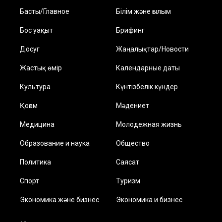
Басты/Главное
Білім және ғылым
Бос уақыт
Брифинг
Досуг
Жаңалықтар/Новости
Жастық өмір
Календарные даты
Культура
Күнтізбелік күндер
Қоғам
Мәдениет
Медицина
Молодежная жизнь
Образование и наука
Общество
Политика
Саясат
Спорт
Туризм
Экономика және бизнес
Экономика и бизнес