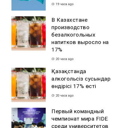
19 часа ago
В Казахстане
производство
безалкогольных
напитков выросло на
17%
20 часа ago
Қазақстанда
алкогольсіз сусындар
өндірісі 17% өсті
20 часа ago
Первый командный
чемпионат мира FIDE
среди университетов