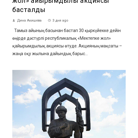
жол» қайырымдылық акциясы
басталды
Дина Акишева
3 дня ago
Тамыз айының басынан бастап 30 қыркүйекке дейін
өңірде дәстүрлі республикалық «Мектепке жол»
қайырымдылық акциясы өтуде. Акцияның мақсаты –
жаңа оқу жылына дайындық барыс...