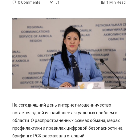
0 Comments
51
1 Min Read
ebook
ter
edIn
erest
mbleupon
На сегодняшний день интернет-мошенничество
остается одной из наиболее актуальных проблем в
l
области. О распространенных схемах обмана, мерах
профилактики и правилах цифровой безопасности на
брифинге РСК рассказала старший