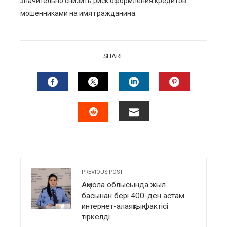
значительно снизить риск оформления кредитов
мошенниками на имя гражданина.
SHARE
FACEBOOK
TWITTER
LINKEDIN
PINTERES
EMAIL
STUMBLEUPON
PREVIOUS POST
Ақмола облысында жыл
басынан бері 400-ден астам
интернет-алаяқтық фактісі
тіркелді