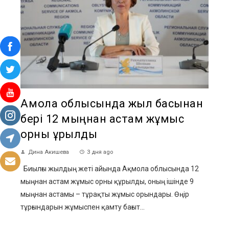
Ақмола облысында жыл басынан
бері 12 мыңнан астам жұмыс
орны құрылды
Дина Акишева
3 дня ago
Биылғы жылдың жеті айында Ақмола облысында 12
мыңнан астам жұмыс орны құрылды, оның ішінде 9
мыңнан астамы – тұрақты жұмыс орындары. Өңір
тұрғындарын жұмыспен қамту бағыт...