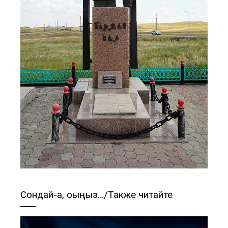
Сондай-ақ, оқыңыз…/Также читайте