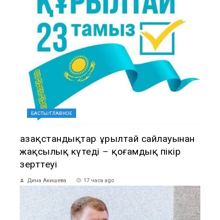
БАСТЫ/ГЛАВНОЕ
Қазақстандықтар Құрылтай сайлауынан
жақсылық күтеді – қоғамдық пікір
зерттеуі
Дина Акишева
17 часа ago