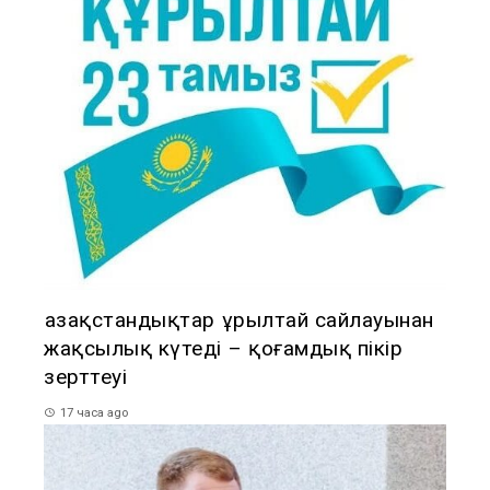
Қазақстандықтар Құрылтай сайлауынан
жақсылық күтеді – қоғамдық пікір
зерттеуі
17 часа ago