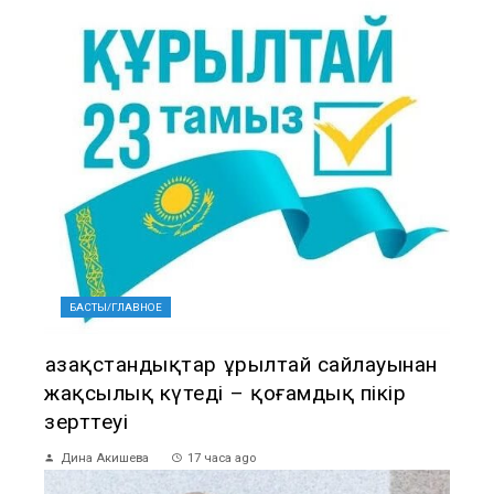
БАСТЫ/ГЛАВНОЕ
Қазақстандықтар Құрылтай сайлауынан
жақсылық күтеді – қоғамдық пікір
зерттеуі
Дина Акишева
17 часа ago