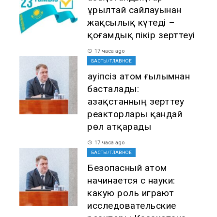
Құрылтай сайлауынан
жақсылық күтеді –
қоғамдық пікір зерттеуі
17 часа ago
БАСТЫ/ГЛАВНОЕ
Қауіпсіз атом ғылымнан
басталады:
Қазақстанның зерттеу
реакторлары қандай
рөл атқарады
17 часа ago
БАСТЫ/ГЛАВНОЕ
Безопасный атом
начинается с науки:
какую роль играют
исследовательские