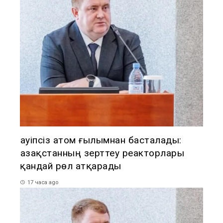
Қауіпсіз атом ғылымнан басталады:
Қазақстанның зерттеу реакторлары
қандай рөл атқарады
17 часа ago