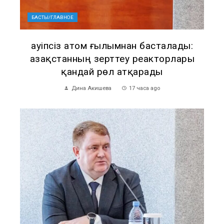
БАСТЫ/ГЛАВНОЕ
Қауіпсіз атом ғылымнан басталады:
Қазақстанның зерттеу реакторлары
қандай рөл атқарады
Дина Акишева
17 часа ago