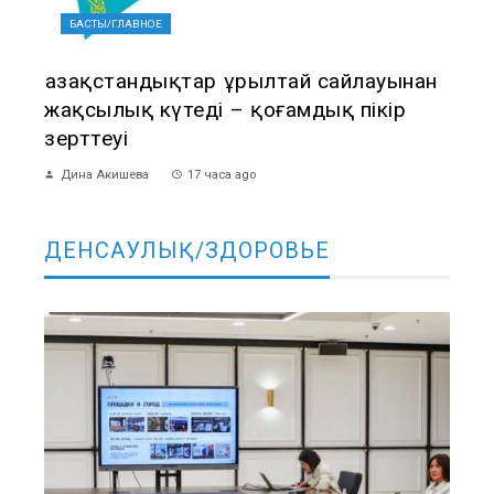
БАСТЫ/ГЛАВНОЕ
Қазақстандықтар Құрылтай сайлауынан
жақсылық күтеді – қоғамдық пікір
зерттеуі
Дина Акишева
17 часа ago
ДЕНСАУЛЫҚ/ЗДОРОВЬЕ