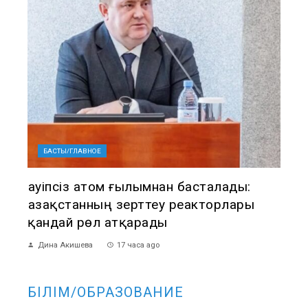
БАСТЫ/ГЛАВНОЕ
Қауіпсіз атом ғылымнан басталады:
Қазақстанның зерттеу реакторлары
қандай рөл атқарады
Дина Акишева
17 часа ago
БІЛІМ/ОБРАЗОВАНИЕ