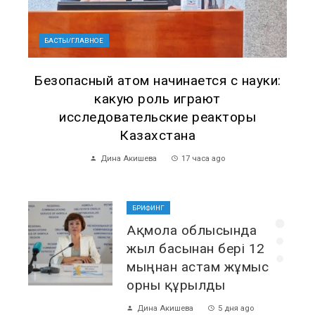
БАСТЫ/ГЛАВНОЕ
Безопасный атом начинается с науки:
какую роль играют
исследовательские реакторы
Казахстана
Дина Акишева
17 часа ago
БРИФИНГ
сти
Ақмола облысында
жыл басынан бері 12
мыңнан астам жұмыс
лу»
орны құрылды
Дина Акишева
5 дня ago