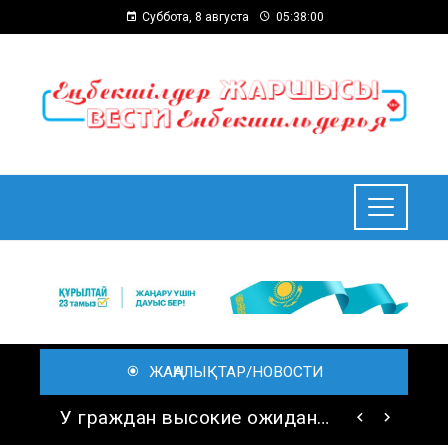
Суббота, 8 августа
05:38:02
ЖАҢАЛЫҚТАР/НОВОСТИ
Свыше 1900 ИИ-фильмов из более чем 90 стран поступило на Astana AI Film Festival
У граждан высокие ожидания от выборов в Курултай – опрос общественного мнения