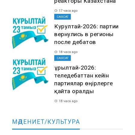
реакторы Казахстана
17 часа ago
САЯСАТ
Курултай-2026: партии
вернулись в регионы
после дебатов
18 часа ago
САЯСАТ
Құрылтай-2026:
теледебаттан кейін
партиялар өңірлерге
қайта оралды
18 часа ago
МӘДЕНИЕТ/КУЛЬТУРА