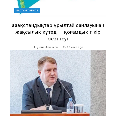
БАСТЫ/ГЛАВНОЕ
Қазақстандықтар Құрылтай сайлауынан
жақсылық күтеді – қоғамдық пікір
зерттеуі
Дина Акишева
17 часа ago