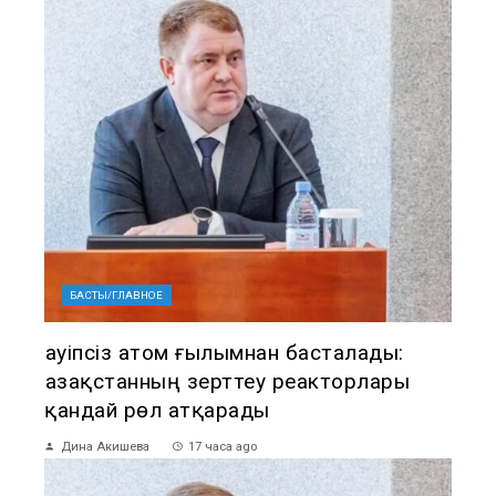
БАСТЫ/ГЛАВНОЕ
Қауіпсіз атом ғылымнан басталады:
Қазақстанның зерттеу реакторлары
қандай рөл атқарады
Дина Акишева
17 часа ago