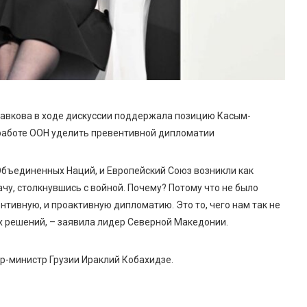
авкова в ходе дискуссии поддержала позицию Касым-
работе ООН уделить превентивной дипломатии
 Объединенных Наций, и Европейский Союз возникли как
чу, столкнувшись с войной. Почему? Потому что не было
нтивную, и проактивную дипломатию. Это то, чего нам так не
х решений, – заявила лидер Северной Македонии.
р-министр Грузии Ираклий Кобахидзе.