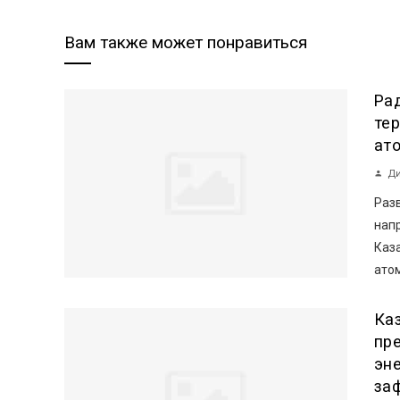
Вам также может понравиться
Ра
те
ат
Ди
Раз
нап
Каз
атом
Ка
пр
эн
за