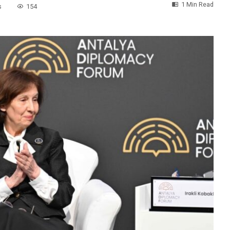
1 Min Read
s
154