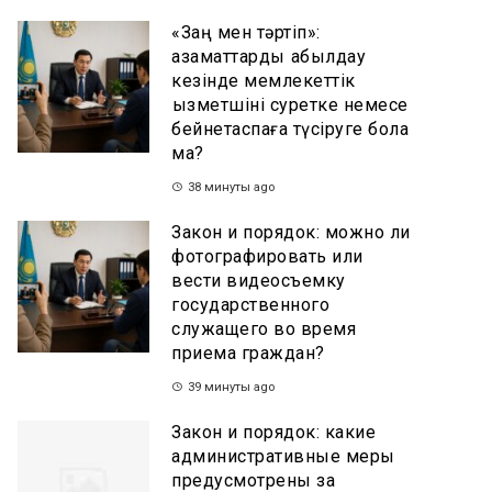
«Заң мен тәртіп»:
азаматтарды қабылдау
кезінде мемлекеттік
қызметшіні суретке немесе
бейнетаспаға түсіруге бола
ма?
38 минуты ago
Закон и порядок: можно ли
фотографировать или
вести видеосъемку
государственного
служащего во время
приема граждан?
39 минуты ago
Закон и порядок: какие
административные меры
предусмотрены за