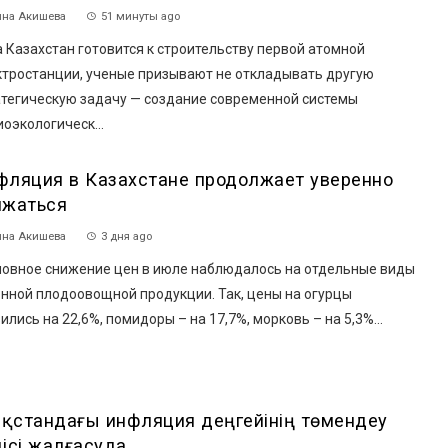
на Акишева
51 минуты ago
 Казахстан готовится к строительству первой атомной
ктростанции, ученые призывают не откладывать другую
атегическую задачу — создание современной системы
оэкологическ...
фляция в Казахстане продолжает уверенно
ижаться
на Акишева
3 дня ago
овное снижение цен в июле наблюдалось на отдельные виды
онной плодоовощной продукции. Так, цены на огурцы
ились на 22,6%, помидоры – на 17,7%, морковь – на 5,3%...
зақстандағы инфляция деңгейінің төмендеу
дісі жалғасуда