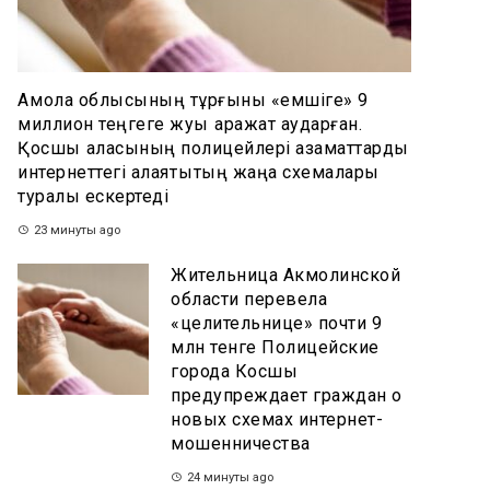
Ақмола облысының тұрғыны «емшіге» 9
миллион теңгеге жуық қаражат аударған.
Қосшы қаласының полицейлері азаматтарды
интернеттегі алаяқтықтың жаңа схемалары
туралы ескертеді
23 минуты ago
Жительница Акмолинской
области перевела
«целительнице» почти 9
млн тенге Полицейские
города Косшы
предупреждает граждан о
новых схемах интернет-
мошенничества
24 минуты ago