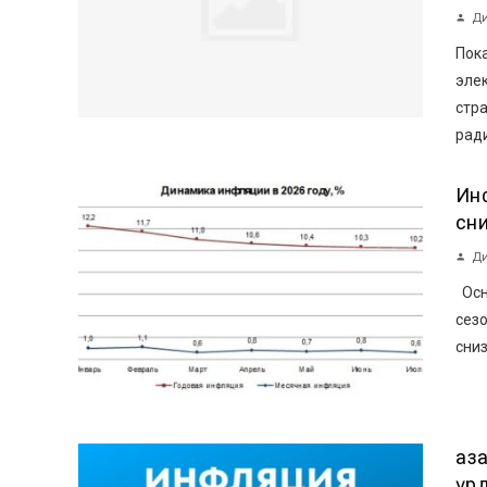
Ди
Пока
эле
стр
ради
Ин
сн
Ди
Осн
сез
сниз
Қа
үр