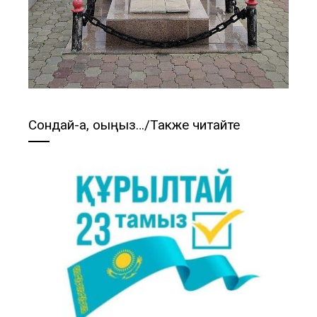
Сондай-ақ, оқыңыз…/Также читайте