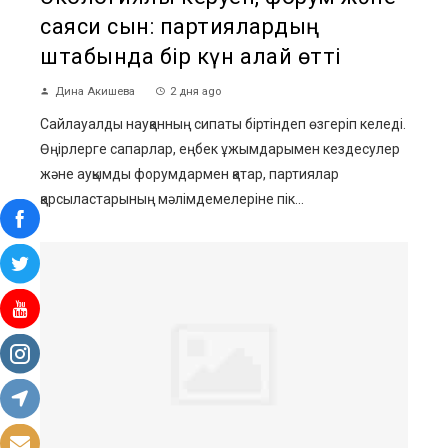
саяси сын: партиялардың
штабында бір күн қалай өтті
Дина Акишева
2 дня ago
Сайлауалды науқанның сипаты біртіндеп өзгеріп келеді.
Өңірлерге сапарлар, еңбек ұжымдарымен кездесулер
және ауқымды форумдармен қатар, партиялар
қарсыластарының мәлімдемелеріне пік...