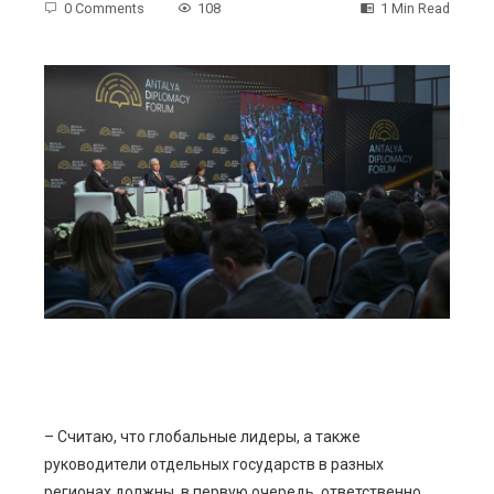
0 Comments
108
1 Min Read
ebook
ter
edIn
erest
mbleupon
l
– Считаю, что глобальные лидеры, а также
руководители отдельных государств в разных
регионах должны, в первую очередь, ответственно