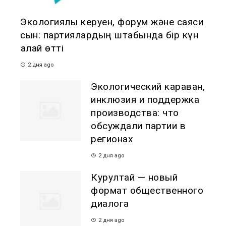
Экологиялық керуен, форум және саяси
сын: партиялардың штабында бір күн
қалай өтті
2 дня ago
Экологический караван,
инклюзия и поддержка
производства: что
обсуждали партии в
регионах
2 дня ago
Курултай — новый
формат общественного
диалога
2 дня ago