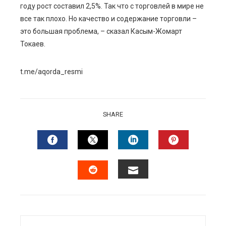
году рост составил 2,5%. Так что с торговлей в мире не
все так плохо. Но качество и содержание торговли –
это большая проблема, – сказал Касым-Жомарт
Токаев.
t.me/aqorda_resmi
SHARE
FACEBOOK
TWITTER
LINKEDIN
PINTERES
EMAIL
STUMBLEUPON