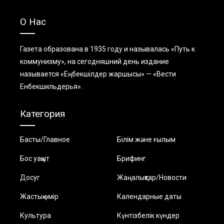
О Нас
Газета образована в 1935 году и называлась «Путь к
коммунизму», на сегодняшний день издание
называется «Еңбекшiлдер жаршысы» — «Вести
Енбекшильдерья».
Категория
Басты/Главное
Білім және ғылым
Бос уақыт
Брифинг
Досуг
Жаңалықтар/Новости
Жастық өмір
Календарные даты
Культура
Күнтізбелік күндер