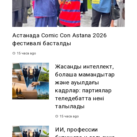
Астанада Comic Con Astana 2026
фестивалі басталды
15 часа ago
Жасанды интеллект,
болашақ мамандықтар
және ауылдағы
кадрлар: партиялар
теледебатта нені
талқылады
15 часа ago
ИИ, профессии