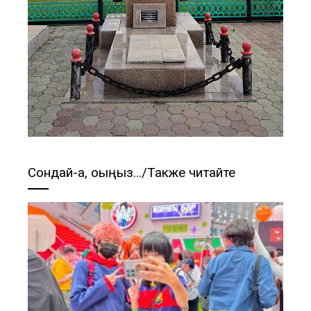
Сондай-ақ, оқыңыз…/Также читайте