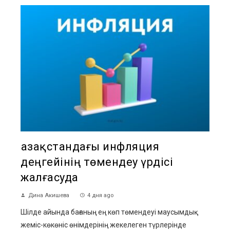
Қазақстандағы инфляция
деңгейінің төмендеу үрдісі
жалғасуда
Дина Акишева
4 дня ago
Шілде айында бағаның ең көп төмендеуі маусымдық
жеміс-көкөніс өнімдерінің жекелеген түрлерінде