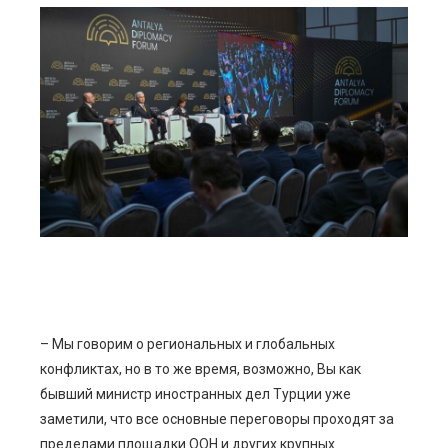
ebook
ter
edIn
erest
mbleupon
l
– Мы говорим о региональных и глобальных
конфликтах, но в то же время, возможно, Вы как
бывший министр иностранных дел Турции уже
заметили, что все основные переговоры проходят за
пределами площадки ООН и других крупных