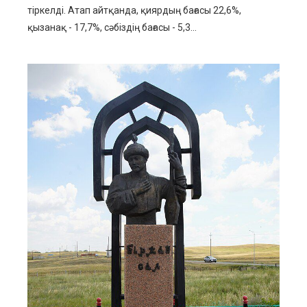
тіркелді. Атап айтқанда, қиярдың бағасы 22,6%,
қызанақ - 17,7%, сәбіздің бағасы - 5,3...