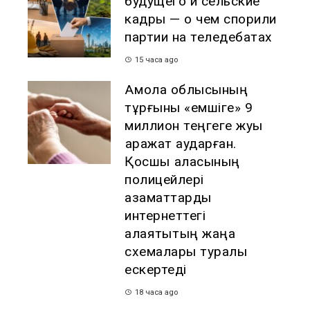
будущего и сельские
кадры — о чем спорили
партии на теледебатах
15 часа ago
Ақмола облысының
тұрғыны «емшіге» 9
миллион теңгеге жуық
қаражат аударған.
Қосшы қаласының
полицейлері
азаматтарды
интернеттегі
алаяқтықтың жаңа
схемалары туралы
ескертеді
18 часа ago