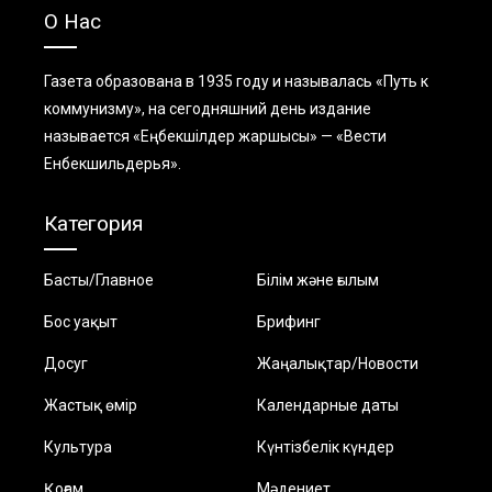
О Нас
Газета образована в 1935 году и называлась «Путь к
коммунизму», на сегодняшний день издание
называется «Еңбекшiлдер жаршысы» — «Вести
Енбекшильдерья».
Категория
Басты/Главное
Білім және ғылым
Бос уақыт
Брифинг
Досуг
Жаңалықтар/Новости
Жастық өмір
Календарные даты
Культура
Күнтізбелік күндер
Қоғам
Мәдениет