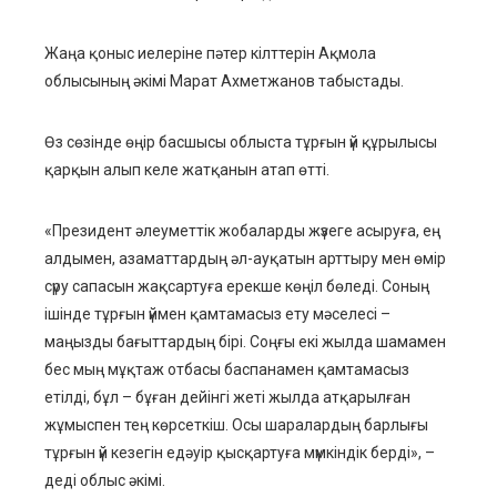
edIn
Жаңа қоныс иелеріне пәтер кілттерін Ақмола
облысының әкімі Марат Ахметжанов табыстады.
erest
Өз сөзінде өңір басшысы облыста тұрғын үй құрылысы
mbleupon
қарқын алып келе жатқанын атап өтті.
l
«Президент әлеуметтік жобаларды жүзеге асыруға, ең
алдымен, азаматтардың әл-ауқатын арттыру мен өмір
сүру сапасын жақсартуға ерекше көңіл бөледі. Соның
ішінде тұрғын үймен қамтамасыз ету мәселесі –
маңызды бағыттардың бірі. Соңғы екі жылда шамамен
бес мың мұқтаж отбасы баспанамен қамтамасыз
етілді, бұл – бұған дейінгі жеті жылда атқарылған
жұмыспен тең көрсеткіш. Осы шаралардың барлығы
тұрғын үй кезегін едәуір қысқартуға мүмкіндік берді», –
деді облыс әкімі.