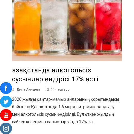
Қазақстанда алкогольсіз
сусындар өндірісі 17% өсті
Дина Акишева
14 часа ago
2026 жылғы қаңтар-мамыр айларының қорытындысы
бойынша Қазақстанда 1,6 млрд литр минералды су
мен алкогольсіз сусын өндірілді. Бұл өткен жылдың
сәйкес кезеңімен салыстырғанда 17%-ға...