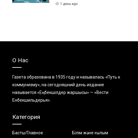
1 день ago
О Нас
Газета образована в 1935 году и называлась «Путь к
коммунизму», на сегодняшний день издание
называется «Еңбекшiлдер жаршысы» — «Вести
Енбекшильдерья».
Категория
Басты/Главное
Білім және ғылым