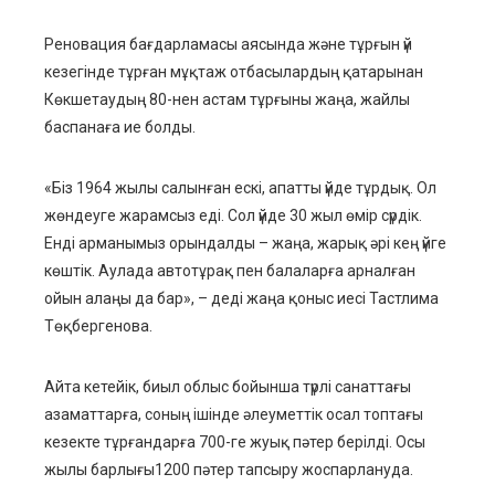
Реновация бағдарламасы аясында және тұрғын үй
кезегінде тұрған мұқтаж отбасылардың қатарынан
Көкшетаудың 80-нен астам тұрғыны жаңа, жайлы
баспанаға ие болды.
«Біз 1964 жылы салынған ескі, апатты үйде тұрдық. Ол
жөндеуге жарамсыз еді. Сол үйде 30 жыл өмір сүрдік.
Енді арманымыз орындалды – жаңа, жарық әрі кең үйге
көштік. Аулада автотұрақ пен балаларға арналған
ойын алаңы да бар», – деді жаңа қоныс иесі Тастлима
Төқбергенова.
Айта кетейік, биыл облыс бойынша түрлі санаттағы
азаматтарға, соның ішінде әлеуметтік осал топтағы
кезекте тұрғандарға 700-ге жуық пәтер берілді.
Осы
жылы
барлы
ғы
1200 пәтер тапсыру жоспарлануда.