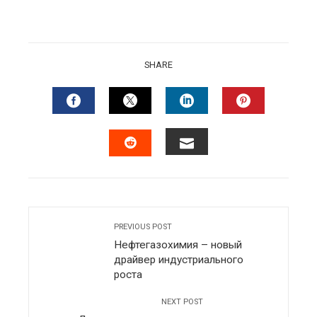
SHARE
FACEBOOK
TWITTER
LINKEDIN
PINTERES
EMAIL
STUMBLEUPON
PREVIOUS POST
Нефтегазохимия – новый
драйвер индустриального
роста
NEXT POST