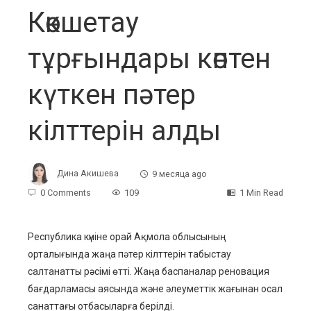
Көкшетау
тұрғындары көптен
күткен пәтер
кілттерін алды
Дина Акишева
9 месяца ago
0 Comments
109
1 Min Read
Республика күніне орай Ақмола облысының
орталығында жаңа пәтер кілттерін табыстау
ebook
салтанатты рәсімі өтті. Жаңа баспаналар реновация
бағдарламасы аясында және әлеуметтік жағынан осал
ter
санаттағы отбасыларға берілді.