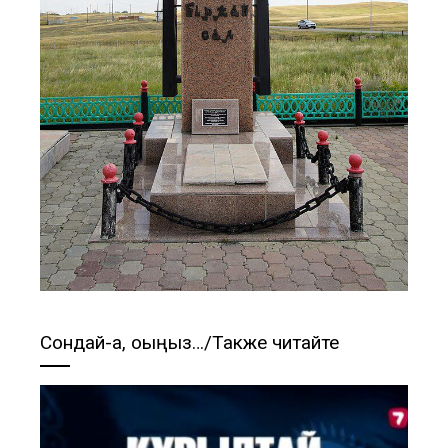
Сондай-ақ, оқыңыз…/Также читайте