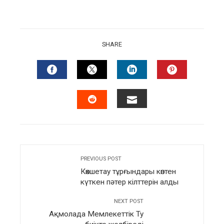
SHARE
FACEBOOK
TWITTER
LINKEDIN
PINTERES
EMAIL
STUMBLEUPON
PREVIOUS POST
Көкшетау тұрғындары көптен
күткен пәтер кілттерін алды
NEXT POST
Ақмолада Мемлекеттік Ту