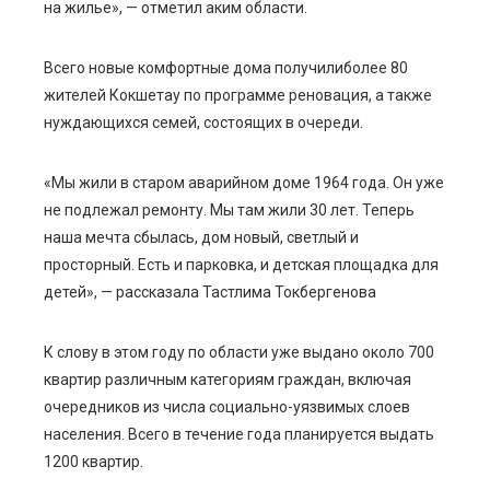
на жилье», — отметил аким области.
Всего н
овые комфортные дома
получили
более
80
жител
ей
Кокшетау по программе реновация
, а также
нуждающихся семей,
состоящих в очереди.
«
Мы жили в старом аварийном доме 1964 года. Он уже
не подлежал ремонту. Мы там жили 30 лет. Теперь
наша мечта сбылась, дом новый, светлый и
просторный. Есть и парковка, и детская площадка для
детей
», — рассказала Тастлима Токбергенова
К слову
в этом году по области уже выдано около 700
квартир
различным категориям граждан, включая
очередников из числа социально-уязвимых слоев
населения.
Всего в течение года
планируется выдать
1200 квартир.