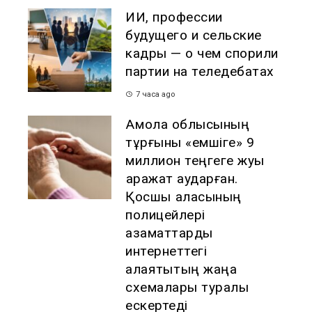
ИИ, профессии
будущего и сельские
кадры — о чем спорили
партии на теледебатах
7 часа ago
Ақмола облысының
тұрғыны «емшіге» 9
миллион теңгеге жуық
қаражат аударған.
Қосшы қаласының
полицейлері
азаматтарды
интернеттегі
алаяқтықтың жаңа
схемалары туралы
ескертеді