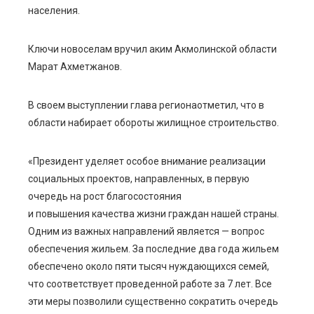
ter
населения.
edIn
Ключи
нов
оселам
вручил аким Акмолинской области
Марат Ахметжанов.
erest
В своем выступлении глава региона
отметил, что в
mbleupon
области набирает обороты жилищное строительство.
l
«
Президент уделяет особое внимание реализации
социальных проектов,
н
аправленных
,
в первую
очередь на рост благосостояния
и повышения качества жизни граждан нашей страны.
Одним из важных направлений является — вопрос
обеспечени
я
жильем
.
За последние два года жильем
обеспечено около пяти тысяч
нуждающи
х
ся
семей,
что соответствует проведенной работе за 7 лет
. Все
эти меры позволили существенно сократить очередь