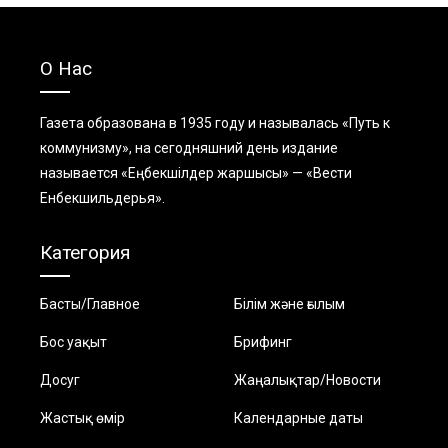
О Нас
Газета образована в 1935 году и называлась «Путь к
коммунизму», на сегодняшний день издание
называется «Еңбекшiлдер жаршысы» — «Вести
Енбекшильдерья».
Категория
Басты/Главное
Білім және ғылым
Бос уақыт
Брифинг
Досуг
Жаңалықтар/Новости
Жастық өмір
Календарные даты