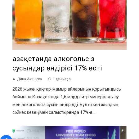
Қазақстанда алкогольсіз
сусындар өндірісі 17% өсті
Дина Акишева
1 день ago
2026 жылғы қаңтар-мамыр айларының қорытындысы
бойынша Қазақстанда 1,6 млрд литр минералды су
мен алкогольсіз сусын өндірілді. Бұл өткен жылдың
сәйкес кезеңімен салыстырғанда 17%-ға...