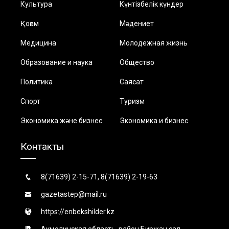
Культура
Күнтізбелік күндер
Қоғам
Мәдениет
Медицина
Молодежная жизнь
Образование и наука
Общество
Политика
Саясат
Спорт
Туризм
Экономика және бизнес
Экономика и бизнес
Контакты
8(71639) 2-15-71, 8(71639) 2-19-63
gazetastep@mail.ru
https://enbekshilder.kz
Акмолинская область, район Биржан сал,