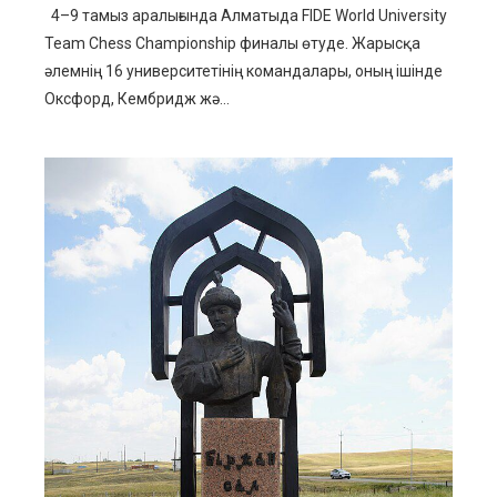
4–9 тамыз аралығында Алматыда FIDE World University
Team Chess Championship финалы өтуде. Жарысқа
әлемнің 16 университетінің командалары, оның ішінде
Оксфорд, Кембридж жә...