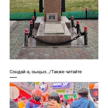
Сондай-ақ, оқыңыз…/Также читайте