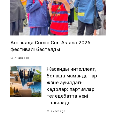
Астанада Comic Con Astana 2026
фестивалі басталды
7 часа ago
Жасанды интеллект,
болашақ мамандықтар
және ауылдағы
кадрлар: партиялар
теледебатта нені
талқылады
7 часа ago