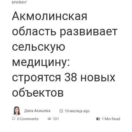
БРИФИНГ
Акмолинская
область развивает
сельскую
медицину:
строятся 38 новых
объектов
Дина Акишева
10 месяца ago
0 Comments
131
1 Min Read