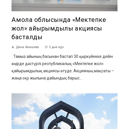
Ақмола облысында «Мектепке
жол» қайырымдылық акциясы
басталды
Дина Акишева
5 дня ago
Тамыз айының басынан бастап 30 қыркүйекке дейін
өңірде дәстүрлі республикалық «Мектепке жол»
қайырымдылық акциясы өтуде. Акцияның мақсаты –
жаңа оқу жылына дайындық барыс...