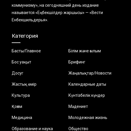
коммунизму», на сегодняшний день издание
называется «Еңбекшiлдер жаршысы» — «Вести
Енбекшильдерья».
Категория
Басты/Главное
Білім және ғылым
Бос уақыт
Брифинг
Досуг
Жаңалықтар/Новости
Жастық өмір
Календарные даты
Культура
Күнтізбелік күндер
Қоғам
Мәдениет
Медицина
Молодежная жизнь
Образование и наука
Общество