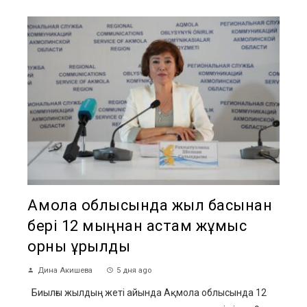
Ақмола облысында жыл басынан
бері 12 мыңнан астам жұмыс
орны құрылды
Дина Акишева
5 дня ago
Биылғы жылдың жеті айында Ақмола облысында 12