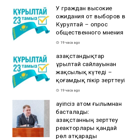
У граждан высокие
ожидания от выборов в
Курултай – опрос
общественного мнения
19 часа ago
Қазақстандықтар
Құрылтай сайлауынан
жақсылық күтеді –
қоғамдық пікір зерттеуі
19 часа ago
Қауіпсіз атом ғылымнан
басталады:
Қазақстанның зерттеу
реакторлары қандай
рөл атқарады