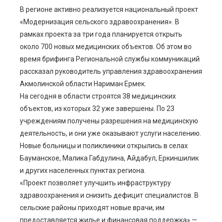
В регионе активно реализуется национальный проект
«Модернизация сельского здравоохранения». В
ebook
рамках проекта за три года планируется открыть
около 700 новых медицинских объектов. Об этом во
ter
время брифинга Региональной службы коммуникаций
рассказал руководитель управления здравоохранения
edIn
Акмолинской области Нариман Ермек.
На сегодня в области строятся 38 медицинских
erest
объектов, из которых 32 уже завершены. По 23
учреждениям получены разрешения на медицинскую
деятельность, и они уже оказывают услуги населению.
mbleupon
Новые больницы и поликлиники открылись в селах
Бауманское, Малика Габдулина, Айдабул, Еркиншилик
l
и других населенных пунктах региона.
«Проект позволяет улучшить инфраструктуру
здравоохранения и снизить дефицит специалистов. В
сельские районы приходят новые врачи, им
предоставляется жилье и финансовая поддержка» —