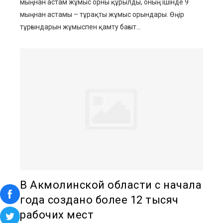
мыңнан астам жұмыс орны құрылды, оның ішінде 9
мыңнан астамы – тұрақты жұмыс орындары. Өңір
тұрғындарын жұмыспен қамту бағыт...
В Акмолинской области с начала
года создано более 12 тысяч
рабочих мест