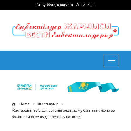
Суббота, 8 августа
12:35:34
Home
Жастық өмір
Жастардың 80%-дан астамы елдің даму бағытына және өз
болашағына сенімді – зерттеу нәтижесі