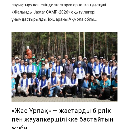
сауықтыру кешенінде жастарға арналған дәстүрлі
«Жалынды Jastar CAMP-2026» оқыту лагері
ұйымдастырылды. Іс-шараны Ақмола облы...
«Жас Ұрпақ» — жастарды бірлік
пен жауапкершілікке бастайтын
жоба