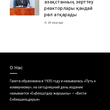
Қазақстанның зерттеу
реакторлары қандай
рөл атқарады
24 часа ago
О Нас
Газета образована в 1935 году и называлась «Путь к
коммунизму», на сегодняшний день издание
называется «Еңбекшiлдер жаршысы» — «Вести
Енбекшильдерья».