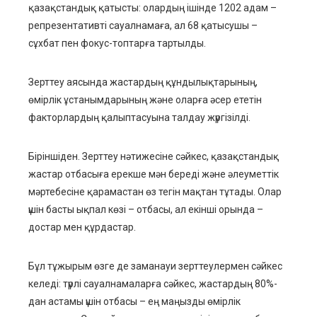
қазақстандық қатысты: олардың ішінде 1202 адам –
репрезентативті сауалнамаға, ал 68 қатысушы –
сұхбат пен фокус-топтарға тартылды.
Зерттеу аясында жастардың құндылықтарының,
өмірлік ұстанымдарының және оларға әсер ететін
факторлардың қалыптасуына талдау жүргізілді.
Біріншіден. Зерттеу нәтижесіне сәйкес, қазақстандық
жастар отбасыға ерекше мән береді және әлеуметтік
мәртебесіне қарамастан өз тегін мақтан тұтады. Олар
үшін басты ықпал көзі – отбасы, ал екінші орында –
достар мен құрдастар.
Бұл тұжырым өзге де заманауи зерттеулермен сәйкес
келеді: түрлі сауалнамаларға сәйкес, жастардың 80%-
дан астамы үшін отбасы – ең маңызды өмірлік