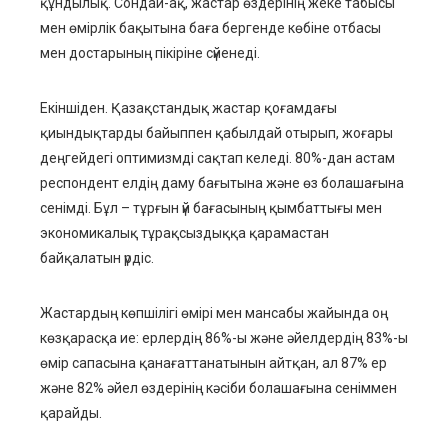
құндылық. Сондай-ақ, жастар өздерінің жеке табысы
мен өмірлік бақытына баға бергенде көбіне отбасы
мен достарының пікіріне сүйенеді.
Екіншіден. Қазақстандық жастар қоғамдағы
қиындықтарды байыппен қабылдай отырып, жоғары
деңгейдегі оптимизмді сақтап келеді. 80%-дан астам
респондент елдің даму бағытына және өз болашағына
сенімді. Бұл – тұрғын үй бағасының қымбаттығы мен
экономикалық тұрақсыздыққа қарамастан
байқалатын үрдіс.
Жастардың көпшілігі өмірі мен мансабы жайында оң
көзқарасқа ие: ерлердің 86%-ы және әйелдердің 83%-ы
өмір сапасына қанағаттанатынын айтқан, ал 87% ер
және 82% әйел өздерінің кәсіби болашағына сеніммен
қарайды.