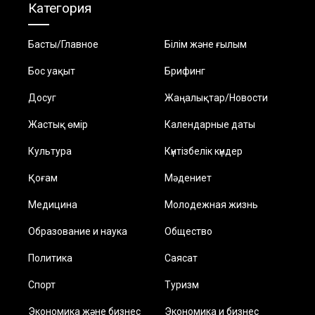
Категория
Басты/Главное
Білім және ғылым
Бос уақыт
Брифинг
Досуг
Жаңалықтар/Новости
Жастық өмір
Календарные даты
Культура
Күнтізбелік күндер
Қоғам
Мәдениет
Медицина
Молодежная жизнь
Образование и наука
Общество
Политика
Саясат
Спорт
Туризм
Экономика және бизнес
Экономика и бизнес