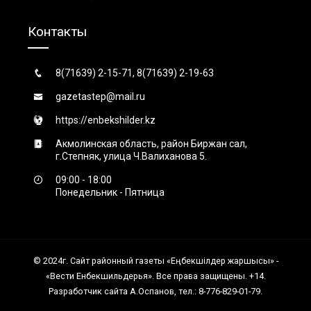
Контакты
8(71639) 2-15-71, 8(71639) 2-19-63
gazetastep@mail.ru
https://enbekshilder.kz
Акмолинская область, район Биржан сал,
г.Степняк, улица Ч.Валиханова 5.
09:00 - 18:00
Понедельник - Пятница
© 2024г. Сайт районный газеты «Еңбекшiлдер жаршысы» -
«Вести Енбекшильдерья». Все права защищены. +14.
Разработчик сайта А.Оспанов, тел.: 8-776-829-01-79.