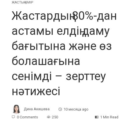
ЖАСТЫҚ ӨМІР
Жастардың 80%-дан
астамы елдің даму
бағытына және өз
болашағына
сенімді – зерттеу
нәтижесі
Дина Акишева
10 месяца ago
0 Comments
250
1 Min Read