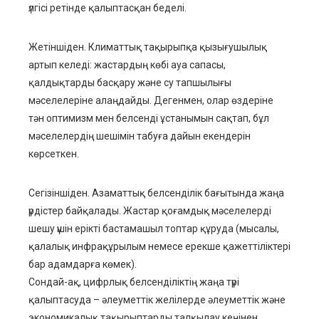
үлгісі ретінде қалыптасқан беделі.
Жетіншіден. Климаттық тақырыпқа қызығушылық
артып келеді: жастардың көбі ауа сапасы,
қалдықтарды басқару және су тапшылығы
мәселелеріне алаңдайды. Дегенмен, олар өздеріне
тән оптимизм мен белсенді ұстанымын сақтап, бұл
мәселелердің шешімін табуға дайын екендерін
көрсеткен.
Сегізіншіден. Азаматтық белсенділік бағытында жаңа
үрдістер байқалады. Жастар қоғамдық мәселелерді
шешу үшін ерікті бастамашыл топтар құруда (мысалы,
қалалық инфрақұрылым немесе ерекше қажеттіліктері
бар адамдарға көмек).
Сондай-ақ, цифрлық белсенділіктің жаңа түрі
қалыптасуда – әлеуметтік желілерде әлеуметтік және
экономикалық тақырыптарды талқылау кеңінен