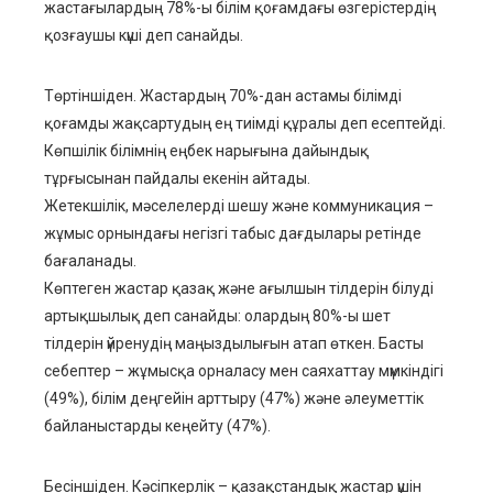
жастағылардың 78%-ы білім қоғамдағы өзгерістердің
қозғаушы күші деп санайды.
Төртіншіден. Жастардың 70%-дан астамы білімді
қоғамды жақсартудың ең тиімді құралы деп есептейді.
Көпшілік білімнің еңбек нарығына дайындық
тұрғысынан пайдалы екенін айтады.
Жетекшілік, мәселелерді шешу және коммуникация –
жұмыс орнындағы негізгі табыс дағдылары ретінде
бағаланады.
Көптеген жастар қазақ және ағылшын тілдерін білуді
артықшылық деп санайды: олардың 80%-ы шет
тілдерін үйренудің маңыздылығын атап өткен. Басты
себептер – жұмысқа орналасу мен саяхаттау мүмкіндігі
(49%), білім деңгейін арттыру (47%) және әлеуметтік
байланыстарды кеңейту (47%).
Бесіншіден. Кәсіпкерлік – қазақстандық жастар үшін