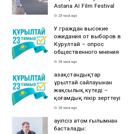
Astana AI Film Festival
23 часа ago
У граждан высокие
ожидания от выборов в
Курултай – опрос
общественного мнения
24 часа ago
Қазақстандықтар
Құрылтай сайлауынан
жақсылық күтеді –
қоғамдық пікір зерттеуі
24 часа ago
Қауіпсіз атом ғылымнан
басталады: