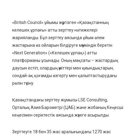
ebook
«British Council» ұйымы жүргізген «Қазақстанның
келешек ұрпағы» атты зерттеу нәтижелері
ter
жарияланды. Бұл зерттеу аясында ұйым әлем
жастарына өз ойларын білдіруге мүмкіндік беретін
edIn
«Next Generation» («Келешек ұрпақ») атты
платформаны ұсынады. Оның мақсаты – жастардың
erest
даусын естіп, олардың үміттері мен қиындықтарын,
сондай-ақ қоғамды өзгерту мен қалыптастырудағы
mbleupon
рөлін түсіну.
l
Қазақстандағы зерттеу жұмысы LSE Consulting,
Орталық Азия Барометрі (ЦАБ) және жобаның Кеңесші
кеңесімен серіктестік аясында жүзеге асырылды.
Зерттеуге 18 бен 35 жас аралығындағы 1270 жас