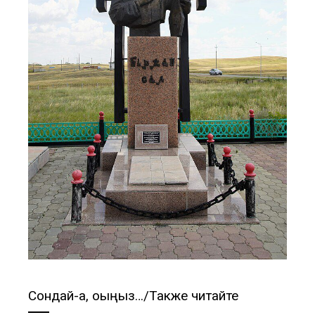
Сондай-ақ, оқыңыз…/Также читайте