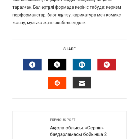
таралған. Бұл әртүрлі формада көрініс табуда: көркем
перформанстар, блог жүргізу, карикатура мен комикс
жасау, музыка және экобелсенділік.
SHARE
FACEBOOK
TWITTER
LINKEDIN
PINTERES
EMAIL
STUMBLEUPON
PREVIOUS POST
Ақмола облысы: «Серпін»
бағдарламасы бойынша 2