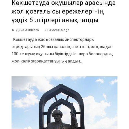
Көкшетауда оқушылар арасында
жол қозғалысы ережелерінің
үздік білгірлері анықталды
Дина Акишева
3 месяца ago
Көкшетауда жас қозғалыс инспекторлары
отрядтарының 26-шы қалалық слеті өтті, ол қаладан
100-ге жуық оқушыны біріктірді. Іс-шара балалардың
жол-көлік жарақаттануының алдын...