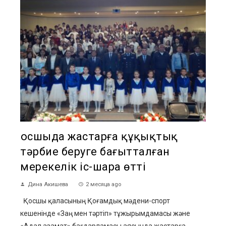
Қосшыда жастарға құқықтық
тәрбие беруге бағытталған
мерекелік іс-шара өтті
Дина Акишева
2 месяца ago
Қосшы қаласының Қоғамдық мәдени-спорт
кешенінде «Заң мен тәртіп» тұжырымдамасы және
«Адал азамат» бағдарламасы аясында жастарға