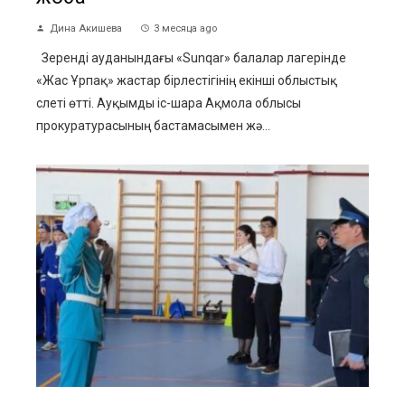
Дина Акишева
3 месяца ago
Зеренді ауданындағы «Sunqar» балалар лагерінде
«Жас Ұрпақ» жастар бірлестігінің екінші облыстық
слеті өтті. Ауқымды іс-шара Ақмола облысы
прокуратурасының бастамасымен жә...