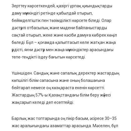
Зерттеу көрсеткендей, қазіргі ұрпақ қиындықтарды
даму мүмкіндігі ретінде қабылдай отырып,
бейімделгіштік пен төзімділікті көрсете біледі. Олар
дәстүрлі отбасылық және мәдени байланыстарды
сақтай отырып, жеке және кәсіби дамуға көбірек көңіл
бөледі. Бұл – қоғамда қалыптасып келе жатқан жаңа
үрдісті, яғни дәстүр мен жаңа мүмкіндіктер арасындағы
тепе-теңдікті іздеу бағытын көрсетеді.
Үшіншіден. Сандық және сапалық деректер жастардың
көпшілігі білім сапасына және оның болашағына
бейтарап немесе оң көзқараста екенін көрсетті.
Жастардың 57%-ы Қазақстандағы білім беру жүйесі
жақсарып келеді деп есептейді.
Барлық жас топтарында оң пікір басым, әсіресе 30–35
жас аралығындағы азаматтар арасында. Мәселен, бұл