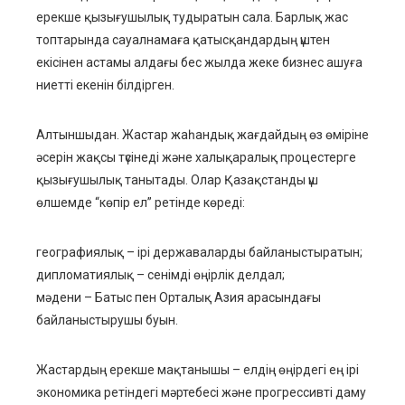
ерекше қызығушылық тудыратын сала. Барлық жас
топтарында сауалнамаға қатысқандардың үштен
екісінен астамы алдағы бес жылда жеке бизнес ашуға
ниетті екенін білдірген.
Алтыншыдан. Жастар жаһандық жағдайдың өз өміріне
әсерін жақсы түсінеді және халықаралық процестерге
қызығушылық танытады. Олар Қазақстанды үш
өлшемде “көпір ел” ретінде көреді:
географиялық – ірі державаларды байланыстыратын;
дипломатиялық – сенімді өңірлік делдал;
мәдени – Батыс пен Орталық Азия арасындағы
байланыстырушы буын.
Жастардың ерекше мақтанышы – елдің өңірдегі ең ірі
экономика ретіндегі мәртебесі және прогрессивті даму