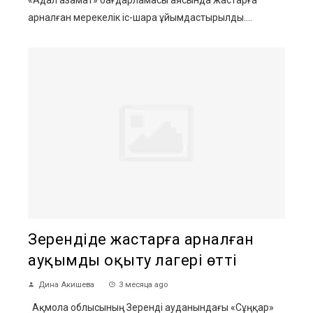
арналған мерекелік іс-шара ұйымдастырылды....
Зерендіде жастарға арналған
ауқымды оқыту лагері өтті
Дина Акишева
3 месяца ago
Ақмола облысының Зеренді ауданындағы «Сұңқар»