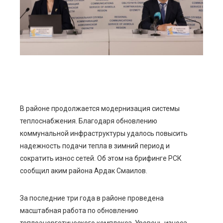
edIn
erest
mbleupon
l
В районе продолжается модернизация системы
теплоснабжения. Благодаря обновлению
коммунальной инфраструктуры удалось повысить
надежность подачи тепла в зимний период и
сократить износ сетей. Об этом на брифинге РСК
сообщил аким района Ардак Смаилов.
За последние три года в районе проведена
масштабная работа по обновлению