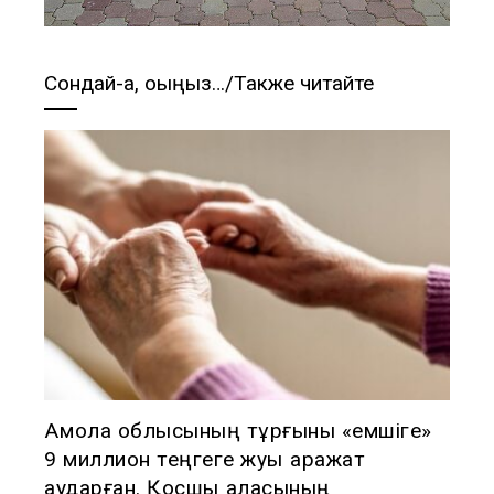
Сондай-ақ, оқыңыз…/Также читайте
Ақмола облысының тұрғыны «емшіге»
9 миллион теңгеге жуық қаражат
аударған. Қосшы қаласының