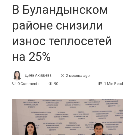
В Буландынском
районе снизили
износ теплосетей
на 25%
Дина Акишева
2 месяца ago
0 Comments
90
1 Min Read
ebook
ter