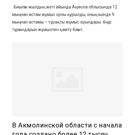
Биылғы жылдың жеті айында Ақмола облысында 12
мыңнан астам жұмыс орны құрылды, оның ішінде 9
мыңнан астамы – тұрақты жұмыс орындары. Өңір
тұрғындарын жұмыспен қамту бағыт...
В Акмолинской области с начала
года создано более 12 тысяч