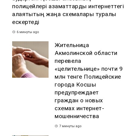
полицейлері азаматтарды интернеттегі
алаяқтықтың жаңа схемалары туралы
ескертеді
6 минуты ago
Жительница
Акмолинской области
перевела
«целительнице» почти 9
млн тенге Полицейские
города Косшы
предупреждает
граждан о новых
схемах интернет-
мошенничества
7 минуты ago