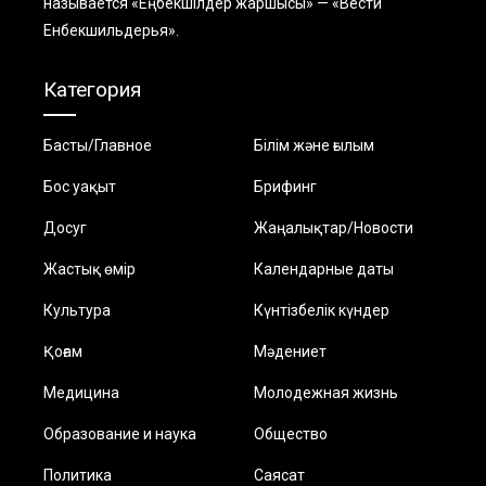
называется «Еңбекшiлдер жаршысы» — «Вести
Енбекшильдерья».
Категория
Басты/Главное
Білім және ғылым
Бос уақыт
Брифинг
Досуг
Жаңалықтар/Новости
Жастық өмір
Календарные даты
Культура
Күнтізбелік күндер
Қоғам
Мәдениет
Медицина
Молодежная жизнь
Образование и наука
Общество
Политика
Саясат