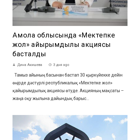
Ақмола облысында «Мектепке
жол» қайырымдылық акциясы
басталды
Дина Акишева
3 дня ago
Тамыз айының басынан бастап 30 қыркүйекке дейін
өңірде дәстүрлі республикалық «Мектепке жол»
қайырымдылық акциясы өтуде. Акцияның мақсаты –
жаңа оқу жылына дайындық барыс...