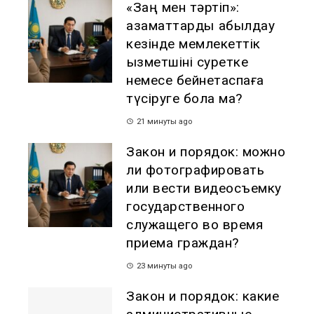
«Заң мен тәртіп»:
азаматтарды қабылдау
кезінде мемлекеттік
қызметшіні суретке
немесе бейнетаспаға
түсіруге бола ма?
21 минуты ago
Закон и порядок: можно
ли фотографировать
или вести видеосъемку
государственного
служащего во время
приема граждан?
23 минуты ago
Закон и порядок: какие