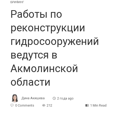
БРИФИНГ
Работы по
реконструкции
гидросооружений
ведутся в
Акмолинской
области
Дина Акишева
2 года ago
0 Comments
212
1 Min Read