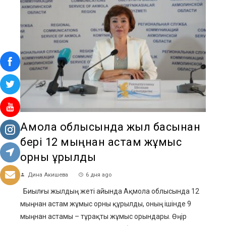
Ақмола облысында жыл басынан
бері 12 мыңнан астам жұмыс
орны құрылды
Дина Акишева
6 дня ago
Биылғы жылдың жеті айында Ақмола облысында 12
мыңнан астам жұмыс орны құрылды, оның ішінде 9
мыңнан астамы – тұрақты жұмыс орындары. Өңір