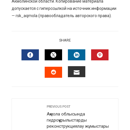
Акмолинской области. Копирование материала
допускается с гиперссылкой на источник информации
— rsk_aqmola (правообладатель авторского права).
SHARE
FACEBOOK
TWITTER
LINKEDIN
PINTERES
EMAIL
STUMBLEUPON
PREVIOUS POST
Ақмола облысында
гидроқұрылыстарды
реконструкциялау жұмыстары