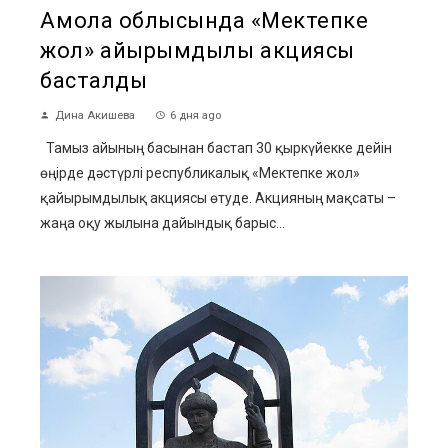
Ақмола облысында «Мектепке
жол» қайырымдылық акциясы
басталды
Дина Акишева
6 дня ago
Тамыз айының басынан бастап 30 қыркүйекке дейін
өңірде дәстүрлі республикалық «Мектепке жол»
қайырымдылық акциясы өтуде. Акцияның мақсаты –
жаңа оқу жылына дайындық барыс...