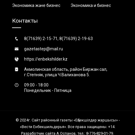
Экономика және бизнес
Экономика и бизнес
Контакты
8(71639) 2-15-71, 8(71639) 2-19-63
gazetastep@mail.ru
https://enbekshilder.kz
Акмолинская область, район Биржан сал,
г.Степняк, улица Ч.Валиханова 5.
09:00 - 18:00
Понедельник - Пятница
© 2024г. Сайт районный газеты «Еңбекшiлдер жаршысы» -
«Вести Енбекшильдерья». Все права защищены. +14.
Разработчик сайта А.Оспанов, тел.: 8-776-829-01-79.