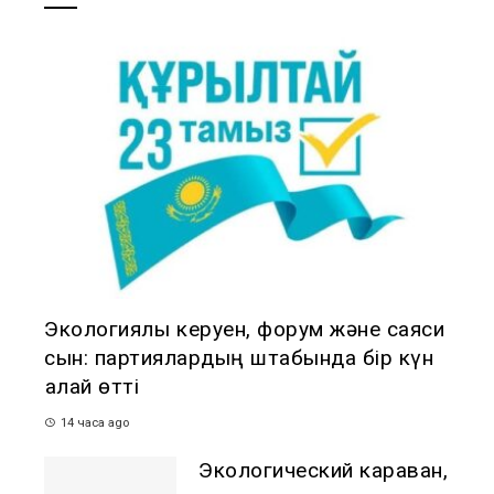
Экологиялық керуен, форум және саяси
сын: партиялардың штабында бір күн
қалай өтті
14 часа ago
Экологический караван,