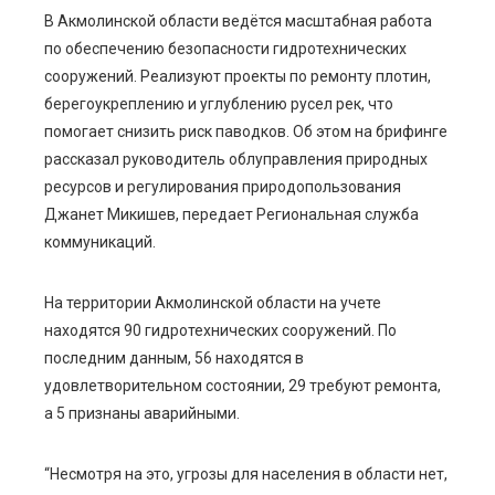
В Акмолинской области ведётся масштабная работа
по обеспечению безопасности гидротехнических
ebook
сооружений. Реализуют проекты по ремонту плотин,
берегоукреплению и углублению русел рек, что
ter
помогает снизить риск паводков. Об этом на брифинге
рассказал руководитель облуправления природных
edIn
ресурсов и регулирования природопользования
Джанет Микишев, передает Региональная служба
erest
коммуникаций.
mbleupon
На территории Акмолинской области на учете
находятся 90 гидротехнических сооружений. По
l
последним данным, 56 находятся в
удовлетворительном состоянии, 29 требуют ремонта,
а 5 признаны аварийными.
“Несмотря на это, угрозы для населения в области нет,