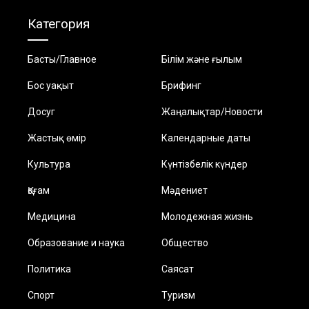
Категория
Басты/Главное
Білім және ғылым
Бос уақыт
Брифинг
Досуг
Жаңалықтар/Новости
Жастық өмір
Календарные даты
Культура
Күнтізбелік күндер
Қоғам
Мәдениет
Медицина
Молодежная жизнь
Образование и наука
Общество
Политика
Саясат
Спорт
Туризм