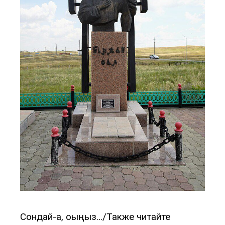
Сондай-ақ, оқыңыз…/Также читайте