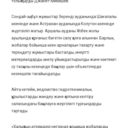
толықтырды Джанет Микишев.
Сондай-ақ, бұл жұмыстар Зеренді ауданында Шағалалы
өзенінде және Астрахан ауданында Колутон өзенінде
жүргізіліп жатыр. Аршалы ауданы Жібек жолы
ауылында қорғаныс бөгетін салу қолға алынған. Барлық
жобалар бойынша өзен арналарын тазарту және
тереңдету жұмыстары басталды, инертті
материалдарды әкелу ұйымдастырылды және көктемгі
су тасқыны кезеңінде бақылау үшін объектілерде
кезекшілік тағайындалды.
Айта кетейік, ведомство гидротехникалық
құрылыстарды жөндеу және қалпына келтіру
саласындағы бақылауға жергілікті тұрғындарды
тартады.
«Халықтың өтінімдері негізінде қосымша жобаларды