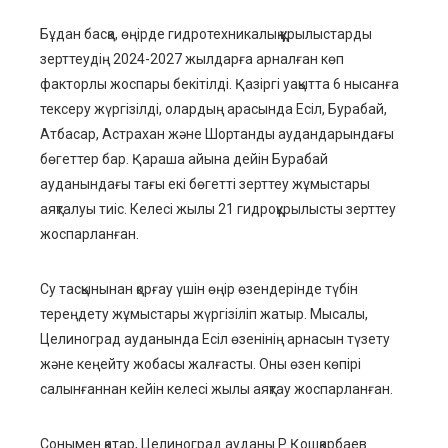
Бұдан басқа, өңірде гидротехникалық құрылыстарды
зерттеудің 2024-2027 жылдарға арналған көп
факторлы жоспары бекітілді. Қазіргі уақытта 6 нысанға
тексеру жүргізілді, олардың арасында Есіл, Бурабай,
Атбасар, Астрахан және Шортанды аудандарындағы
бөгеттер бар. Қараша айына дейін Бурабай
ауданындағы тағы екі бөгетті зерттеу жұмыстары
аяқталуы тиіс. Келесі жылы 21 гидроқұрылысты зерттеу
жоспарланған.
Су тасқынынан қорғау үшін өңір өзендерінде түбін
тереңдету жұмыстары жүргізіліп жатыр. Мысалы,
Целиноград ауданында Есіл өзенінің арнасын түзету
және кеңейту жобасы жалғасты. Оны өзен көпірі
салынғаннан кейін келесі жылы аяқтау жоспарланған.
Сонымен қатар, Целиноград ауданы Р.Қошқарбаев