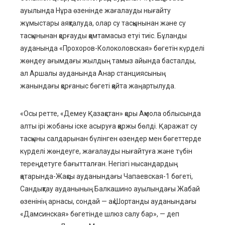
ауылында Нұра өзенінде жағалауды нығайту
жұмыстары аяқталуда, олар су тасқынынан және су
тасқынынан қорғауды қамтамасыз етуі тиіс. Бұланды
ауданында «Прохоров-Колоколовская» бөгетін күрделі
жөндеу ағымдағы жылдың тамыз айында басталды,
ал Аршалы ауданында Анар станциясының
жанындағы қорғаныс бөгеті қайта жаңартылуда.
«Осы ретте, «Демеу Қазақстан» қоры Ақмола облысында
алты ірі жобаны іске асыруға қаржы бөлді. Қаражат су
тасқыны салдарынан бүлінген өзендер мен бөгеттерде
күрделі жөндеуге, жағалауды нығайтуға және түбін
тереңдетуге бағытталған. Негізгі нысандардың
қатарында-Жақсы ауданындағы Чапаевская-1 бөгеті,
Сандықтау ауданының Балкашино ауылындағы Жабай
өзенінің арнасы, сондай — ақ Шортанды ауданындағы
«Дамсинская» бөгетінде шлюз салу бар», — деп