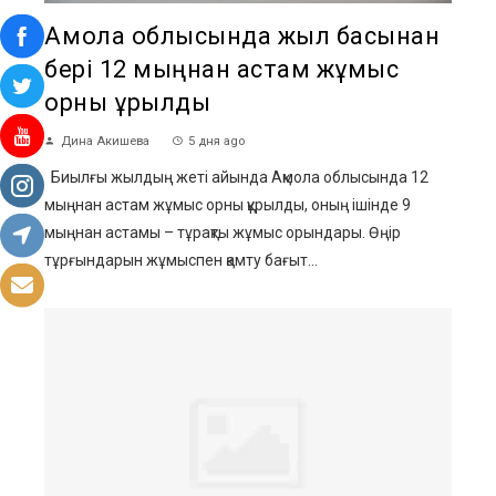
Ақмола облысында жыл басынан
бері 12 мыңнан астам жұмыс
орны құрылды
Дина Акишева
5 дня ago
Биылғы жылдың жеті айында Ақмола облысында 12
мыңнан астам жұмыс орны құрылды, оның ішінде 9
мыңнан астамы – тұрақты жұмыс орындары. Өңір
тұрғындарын жұмыспен қамту бағыт...