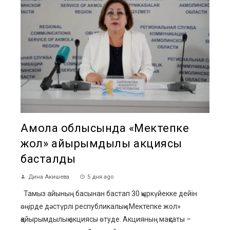
Ақмола облысында «Мектепке
жол» қайырымдылық акциясы
басталды
Дина Акишева
5 дня ago
Тамыз айының басынан бастап 30 қыркүйекке дейін
өңірде дәстүрлі республикалық «Мектепке жол»
қайырымдылық акциясы өтуде. Акцияның мақсаты –