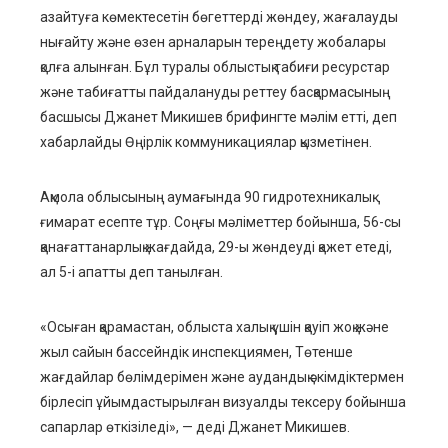
ebook
азайтуға көмектесетін бөгеттерді жөндеу, жағалауды
нығайту және өзен арналарын тереңдету жобалары
ter
қолға алынған. Бұл туралы облыстық табиғи ресурстар
және табиғатты пайдалануды реттеу басқармасының
edIn
басшысы Джанет Микишев брифингте мәлім етті, деп
хабарлайды Өңірлік коммуникациялар қызметінен.
erest
Ақмола облысының аумағында 90 гидротехникалық
mbleupon
ғимарат есепте тұр. Соңғы мәліметтер бойынша, 56-сы
қанағаттанарлық жағдайда, 29-ы жөндеуді қажет етеді,
l
ал 5-і апатты деп танылған.
«Осыған қарамастан, облыста халық үшін қауіп жоқ және
жыл сайын бассейндік инспекциямен, Төтенше
жағдайлар бөлімдерімен және аудандық әкімдіктермен
бірлесіп ұйымдастырылған визуалды тексеру бойынша
сапарлар өткізіледі», — деді Джанет Микишев.