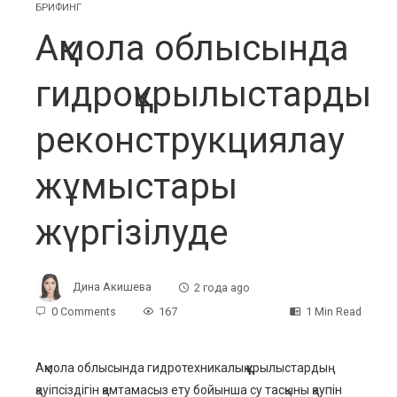
БРИФИНГ
Ақмола облысында
гидроқұрылыстарды
реконструкциялау
жұмыстары
жүргізілуде
Дина Акишева
2 года ago
0 Comments
167
1 Min Read
Ақмола облысында гидротехникалық құрылыстардың
қауіпсіздігін қамтамасыз ету бойынша су тасқыны қаупін