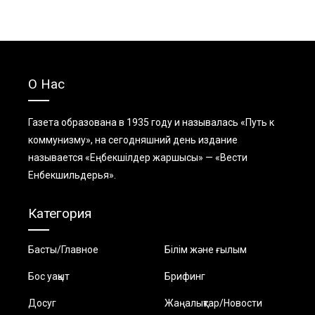
О Нас
Газета образована в 1935 году и называлась «Путь к
коммунизму», на сегодняшний день издание
называется «Еңбекшiлдер жаршысы» — «Вести
Енбекшильдерья».
Категория
Басты/Главное
Білім және ғылым
Бос уақыт
Брифинг
Досуг
Жаңалықтар/Новости