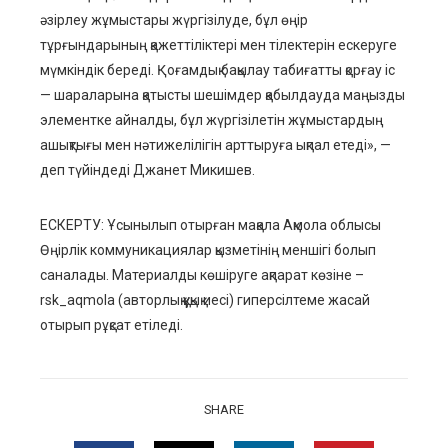
әзірлеу жұмыстары жүргізілуде, бұл өңір
тұрғындарының қажеттіліктері мен тілектерін ескеруге
мүмкіндік береді. Қоғамдық бақылау табиғатты қорғау іс
— шараларына қатысты шешімдер қабылдауда маңызды
элементке айналды, бұл жүргізілетін жұмыстардың
ашықтығы мен нәтижелілігін арттыруға ықпал етеді», —
деп түйіндеді Джанет Микишев.
ЕСКЕРТУ: Ұсынылып отырған мақала Ақмола облысы
Өңірлік коммуникациялар қызметінің меншігі болып
саналады. Материалды көшіруге ақпарат көзіне –
rsk_aqmola (авторлық құқық иесі) гиперсілтеме жасай
отырып рұқсат етіледі.
SHARE