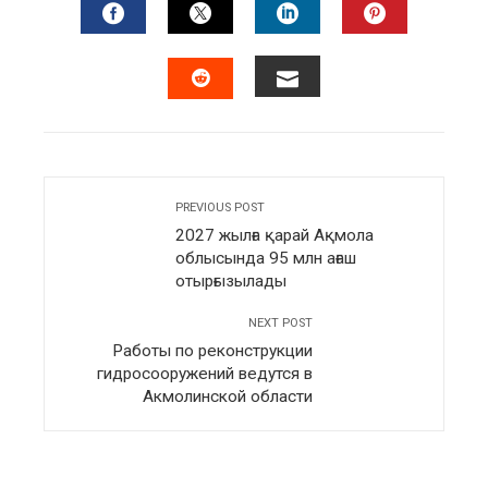
FACEBOOK
TWITTER
LINKEDIN
PINTERES
EMAIL
STUMBLEUPON
PREVIOUS POST
2027 жылға қарай Ақмола
облысында 95 млн ағаш
отырғызылады
NEXT POST
Работы по реконструкции
гидросооружений ведутся в
Акмолинской области