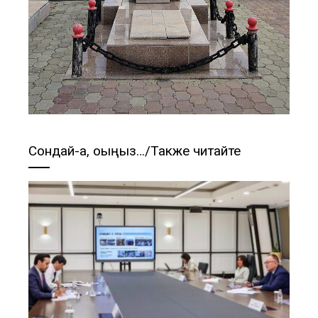
Сондай-ақ, оқыңыз…/Также читайте