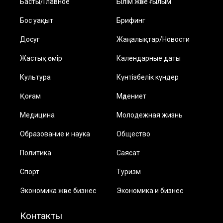
Басты/Главное
Білім және ғылым
Бос уақыт
Брифинг
Досуг
Жаңалықтар/Новости
Жастық өмір
Календарные даты
Культура
Күнтізбелік күндер
Қоғам
Мәдениет
Медицина
Молодежная жизнь
Образование и наука
Общество
Политика
Саясат
Спорт
Туризм
Экономика және бизнес
Экономика и бизнес
Контакты