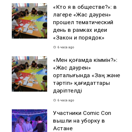
«Кто я в обществе?»: в
лагере «Жас дәурен»
прошел тематический
день в рамках идеи
«Закон и порядок»
6 часа ago
«Мен қоғамда кіммін?»:
«Жас дәурен»
орталығында «Заң және
тәртіп» қағидаттары
дәріптелді
6 часа ago
Участники Comic Con
вышли на уборку в
Астане