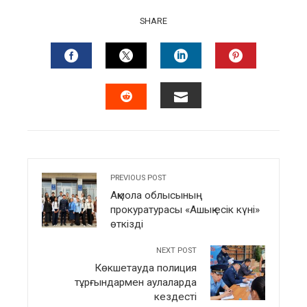
SHARE
FACEBOOK
TWITTER
LINKEDIN
PINTERES
EMAIL
STUMBLEUPON
PREVIOUS POST
Ақмола облысының
прокуратурасы «Ашық есік күні»
өткізді
NEXT POST
Көкшетауда полиция
тұрғындармен аулаларда
кездесті