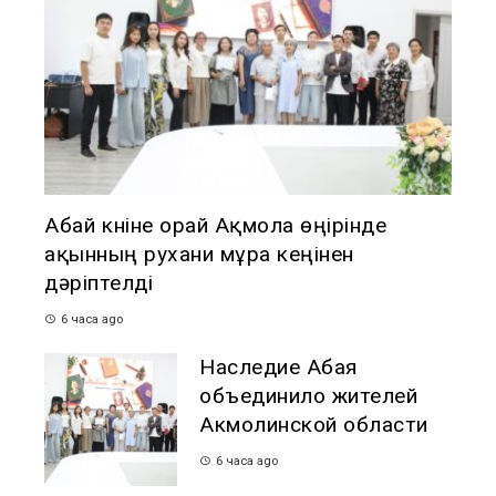
Абай күніне орай Ақмола өңірінде
ақынның рухани мұра кеңінен
дәріптелді
6 часа ago
Наследие Абая
объединило жителей
Акмолинской области
6 часа ago