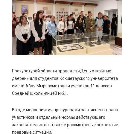
ebook
ter
edIn
erest
mbleupon
Прокуратурой области проведен «День открытых
дверей» для студентов Кокшетауского университета
l
имени Абая Мырзахметова и учеников 11 классов
Средней школы-лицей №21.
В ходе мероприятия прокурорами разъяснены права
участников и отдельные нормы действующего
законодательства, а также рассмотрены конкретные
правовые ситуации.