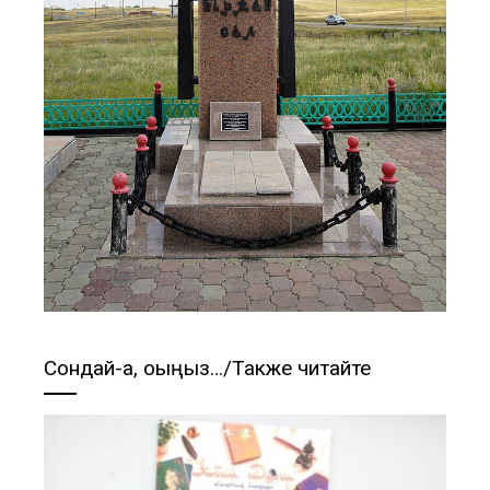
Сондай-ақ, оқыңыз…/Также читайте