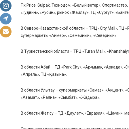
Fix Price, Sulpak, Технодом, «Белый ветер», Спортмастер
«Гудвин», «Рубин», рынок «Жайлау», ТД «Сургут», «Байте
В Северо-Казахстанской области – ТРЦ «City Mall», ТЦ 
супермаркеты «Аймер», «Семейный», «Северный».
В Туркестанской области – ТРЦ «Turan Mall», «Khanshaiy
В области Абай – ТД «Park City», «Арғымақ», «Аркада», «
«Апрель», ТЦ «Қазына».
В области Улытау – супермаркеты «Самаз», «Акцент», «
«Азамат», «Раяна», «Сымбат», «Жадыра».
В области Жетісу – ТД «Даулет», «Евразия», «Шаған», м