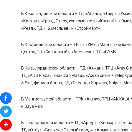
В Карагандинской области – ТД «Абзал», «Таир», «Умай», 
«Каскад», «Гранд Стор», супермаркеты «Южный», «Юма», 
«Реал», ТД «12 месяцев» и «Строймарт».
В Костанайской области – ТРЦ «ЦУМ», «Март», «Емшан»,
центр», ТЦ «Солнечный», «Апельсин», ТД «БУМ».
В Кызылординской области – ТД «Ағжан», ТРЦ «Aray Cit
ТЦ «ADS Plaza», «Baiuzaq Plaza», «Ажар сити» / «Мерку
& Skif, филиал Анвар, ТД «Океан», «Эврика», Sulpak, Ме
В Мангистауской области – ТРК «Актау», ТРЦ «AK KALA M
и Saya Park.
В Павлодарской области – ТД «Артур», «Квазар», «Тулпар»
ТД «Отау», «Барыс», «Старый город», «Арман», магазин