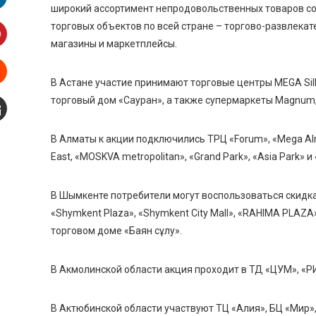
широкий ассортимент непродовольственных товаров со 
inkedIn
торговых объектов по всей стране – торгово-развлека
магазины и маркетплейсы.
interest
В Астане участие принимают торговые центры MEGA Silk 
Stumbleupon
торговый дом «Сауран», а также супермаркеты Magnum,
mail
В Алматы к акции подключились ТРЦ «Forum», «Mega Alma-
East, «MOSKVA metropolitan», «Grand Park», «Asia Park» и 
В Шымкенте потребители могут воспользоваться скидкам
«Shymkent Plaza», «Shymkent City Mall», «RAHIMA PLAZA»,
торговом доме «Баян сұлу».
В Акмолинской области акция проходит в ТД «ЦУМ», «РИ
В Актюбинской области участвуют ТЦ «Алия», БЦ «Мир», ТР