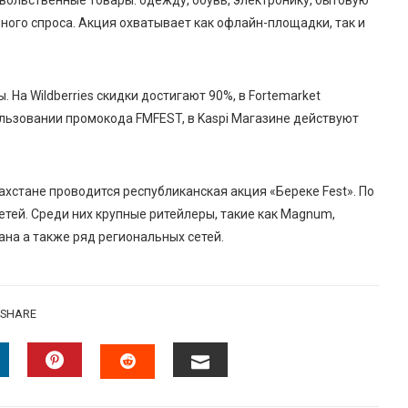
ольственные товары: одежду, обувь, электронику, бытовую
вного спроса. Акция охватывает как офлайн-площадки, так и
На Wildberries скидки достигают 90%, в Fortemarket
ользовании промокода FMFEST, в Kaspi Магазине действуют
азахстане проводится республиканская акция «Береке Fest». По
етей. Среди них крупные ритейлеры, такие как Magnum,
Дана а также ряд региональных сетей.
SHARE
INKEDIN
PINTEREST
EMAIL
STUMBLEUPON