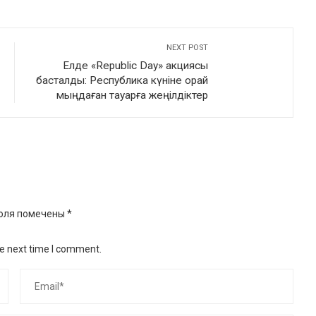
NEXT POST
Елде «Republic Day» акциясы
басталды: Республика күніне орай
мыңдаған тауарға жеңілдіктер
оля помечены
*
he next time I comment.