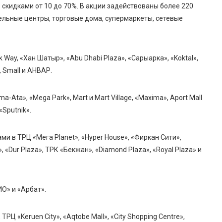
скидками от 10 до 70%. В акции задействованы более 220
тельные центры, торговые дома, супермаркеты, сетевые
Way, «Хан Шатыр», «Abu Dhabi Plaza», «Сарыарка», «Koktal»,
 Small и АНВАР.
Ata», «Mega Park», Mart и Mart Village, «Maxima», Aport Mall
«Sputnik».
и в ТРЦ «Мега Planet», «Hyper House», «Фиркан Сити»,
 «Dur Plaza», ТРК «Бекжан», «Diamond Plaza», «Royal Plaza» и
О» и «Арбат».
Ц «Keruen City», «Aqtobe Mall», «City Shopping Centre»,