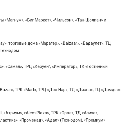
ы «Магнум», «Биг Маркет», «Чильсон», «Тан-Шолпан» и
у», торговые дома «Мұрагер», «Baizaar», «Бақдаулет», ТЦ
и Технодом.
с», «Самал», ТРЦ «Керуен”, «Император», ТК «Гостинный
Bazar», ТРК «Mart», ТРЦ «Дос-Нар», ТД «Диана», ТЦ «Дамдес»
Ц «Атриум», «Alem Plaza», ТРК «Орал», ТД «Азиза»,
алактика», «Променад», «Адал» (Технодом), «Премиум»