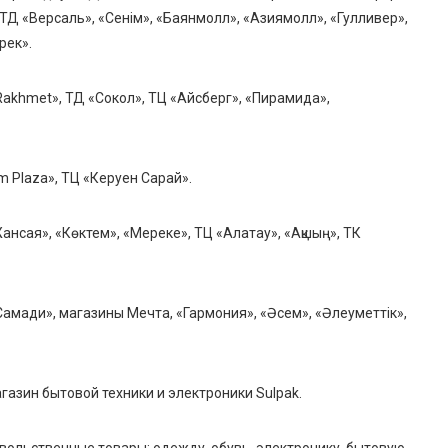
, ТД «Версаль», «Сенім», «Баянмолл», «Азиямолл», «Гулливер»,
рек».
«Rakhmet», ТД «Сокол», ТЦ «Айсберг», «Пирамида»,
m Plaza», ТЦ «Керуен Сарай».
Жансая», «Көктем», «Мереке», ТЦ «Алатау», «Ақшың», ТК
Самади», магазины Мечта, «Гармония», «Әсем», «Әлеуметтік»,
агазин бытовой техники и электроники Sulpak.