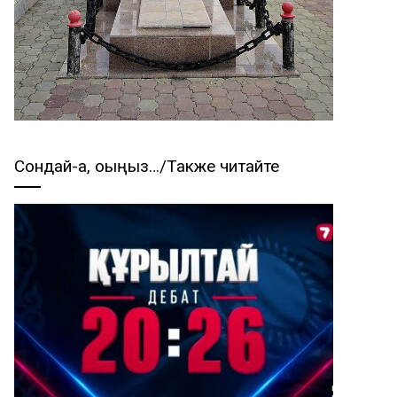
Сондай-ақ, оқыңыз…/Также читайте