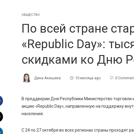
ОБЩЕСТВО
По всей стране ста
«Republic Day»: тыс
скидками ко Дню Р
Дина Акишева
10 месяца ago
0 Commen
В преддверии Дня Республики Министерство торговли 
акцию «Republic Day», направленную на поддержку вну
Facebook
населения.
witter
С 24 по 27 октября во всех регионах страны проходят 