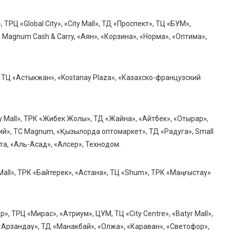
ТРЦ «Global City», «City Mall», ТД «Проспект», ТЦ «БУМ»,
Magnum Cash & Carry, «Аян», «Корзина», «Норма», «Оптима»,
 ТЦ «Астыкжан», «Kostanay Plaza», «Казахско-французский
y Mall», ТРК «Жибек Жолы», ТД «Жайна», «Айтбек», «Отырар»,
рий», ТС Magnum, «Қызылорда оптомаркет», ТД «Радуга», Small
чта, «Аль-Асад», «Алсер», Технодом.
all», ТРК «Байтерек», «Астана», ТЦ «Shum», ТРК «Маңғыстау»
, ТРЦ «Мирас», «Атриум», ЦУМ, ТЦ «City Centre», «Batyr Mall»,
 «Арзандау», ТД «Манакбай», «Олжа», «Караван», «Светофор»,