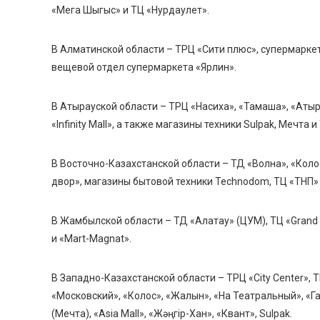
«Мега Шыгыс» и ТЦ «Нурдаулет».
В Алматинской области – ТРЦ «Сити плюс», супермаркет
вещевой отдел супермаркета «Ярлин».
В Атырауской области – ТРЦ «Насиха», «Тамаша», «Атыра
«Infinity Mall», а также магазины техники Sulpak, Мечта 
В Восточно-Казахстанской области – ТД «Волна», «Коло
двор», магазины бытовой техники Technodom, ТЦ «ТНП»
В Жамбылской области – ТД «Алатау» (ЦУМ), ТЦ «Grand 
и «Mart-Magnat».
В Западно-Казахстанской области – ТРЦ «City Center», Т
«Московский», «Колос», «Жалын», «На Театральный», «Г
(Мечта), «Asia Mall», «Жәңгір-Хан», «Квант», Sulpak.