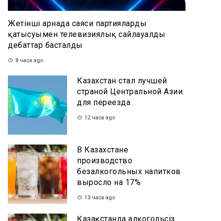
Жетінші арнада саяси партиялардың
қатысуымен телевизиялық сайлауалды
дебаттар басталды
8 часа ago
Казахстан стал лучшей
страной Центральной Азии
для переезда
12 часа ago
В Казахстане
производство
безалкогольных напитков
выросло на 17%
13 часа ago
Қазақстанда алкогольсіз