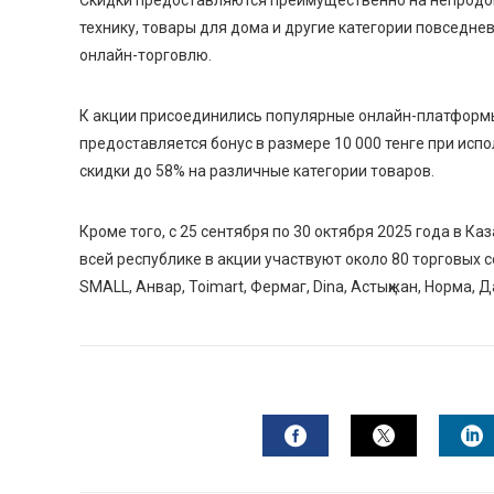
Скидки предоставляются преимущественно на непродов
технику, товары для дома и другие категории повседне
онлайн-торговлю.
К акции присоединились популярные онлайн-платформы. 
предоставляется бонус в размере 10 000 тенге при исп
скидки до 58% на различные категории товаров.
Кроме того, с 25 сентября по 30 октября 2025 года в К
всей республике в акции участвуют около 80 торговых с
SMALL, Анвар, Toimart, Фермаг, Dina, Астықжан, Норма, 
FACEBOOK
TWITTER
L