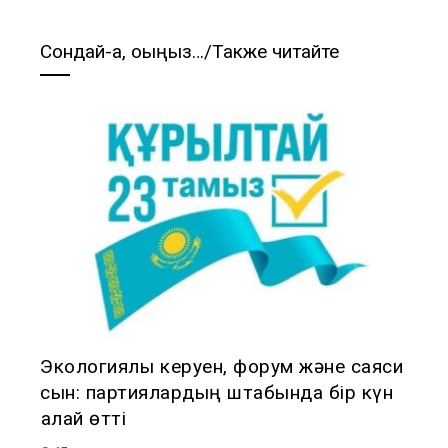
Сондай-ақ, оқыңыз…/Также читайте
Экологиялық керуен, форум және саяси
сын: партиялардың штабында бір күн
қалай өтті