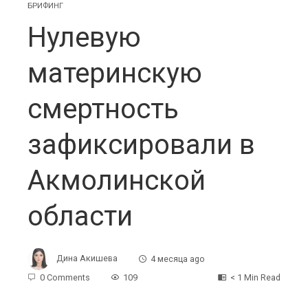
БРИФИНГ
Нулевую
материнскую
смертность
зафиксировали в
Акмолинской
области
Дина Акишева
4 месяца ago
0 Comments
109
< 1 Min Read