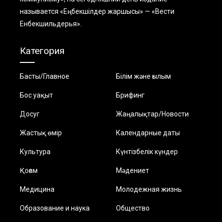
называется «Еңбекшiлдер жаршысы» — «Вести
Енбекшильдерья».
Категория
Басты/Главное
Білім және ғылым
Бос уақыт
Брифинг
Досуг
Жаңалықтар/Новости
Жастық өмір
Календарные даты
Культура
Күнтізбелік күндер
Қоғам
Мәдениет
Медицина
Молодежная жизнь
Образование и наука
Общество