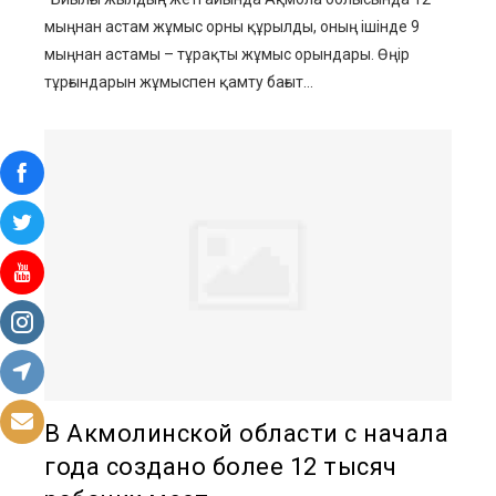
мыңнан астам жұмыс орны құрылды, оның ішінде 9
мыңнан астамы – тұрақты жұмыс орындары. Өңір
тұрғындарын жұмыспен қамту бағыт...
В Акмолинской области с начала
года создано более 12 тысяч