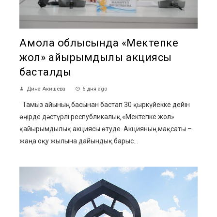
Ақмола облысында «Мектепке
жол» қайырымдылық акциясы
басталды
Дина Акишева
6 дня ago
Тамыз айының басынан бастап 30 қыркүйекке дейін
өңірде дәстүрлі республикалық «Мектепке жол»
қайырымдылық акциясы өтуде. Акцияның мақсаты –
жаңа оқу жылына дайындық барыс...