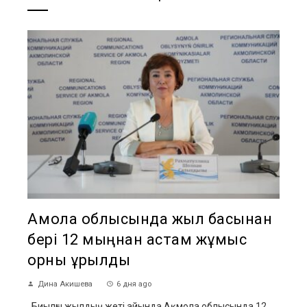
Ақмола облысында жыл басынан
бері 12 мыңнан астам жұмыс
орны құрылды
Дина Акишева
6 дня ago
Биылғы жылдың жеті айында Ақмола облысында 12