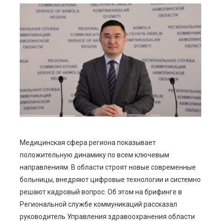
ebook
ter
edIn
erest
mbleupon
Медицинская сфера региона показывает
положительную динамику по всем ключевым
l
направлениям. В области строят новые современные
больницы, внедряют цифровые технологии и системно
решают кадровый вопрос. Об этом на брифинге в
Региональной службе коммуникаций рассказал
руководитель Управления здравоохранения области