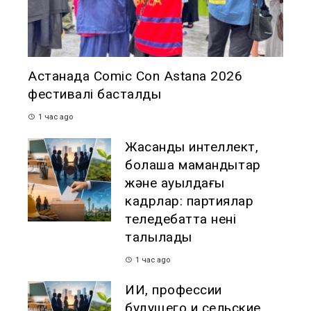
Астанада Comic Con Astana 2026
фестивалі басталды
1 час ago
Жасанды интеллект,
болашақ мамандықтар
және ауылдағы
кадрлар: партиялар
теледебатта нені
талқылады
1 час ago
ИИ, профессии
будущего и сельские