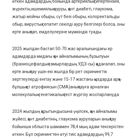
өткен адамдардың бойында
артериялық гипертензия,
жүректің ишемиялық ауруы, қант диабеті, глаукома,
жатыр мойны обыры, сүт безі обыры, колоректальды
о
быр, вирустық гепатит
секілді ауру белгілері болса, оны
ерте анықтап, емделулеріне мүмкіндік
туады
.
2025 жылдан бастап 50-70 жас аралығындағы ер
адамдард
а
ми
дағы
қан айналымының бұзылуын
(брахиоцефалдық тамырлардың УДЗ
-сы
)
қадағалап, оны
ерте анықтау үшін
екі
жылда
бір
рет скринингтік
зерттеулерді
енгізу
және 15-17 жастағы қыздарда
арқа
-
бұлшықет атрофиясын (СМА)
анықтауға арналған
молекулалық-генетикалық тест жүргізу жоспарлануда
.
2024 жылдың қорытындысына үңілсек, қан айналымы
жүйесі, қант диабетінің, глаукома ауруларын анықтау
бойынша облыста шамамен 78,4 мың адам тексерістен
өткен. Бұл скринингтен өтуі тиіс
адамдардың
99,7