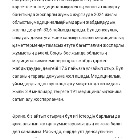
көрсетілетін медициналық көмектің сапасын жақсарту
бағытында жоспарлы жұмыс жүргізуде.
2024 жылы
облыстың медициналық ұйымдарын жа
бдықтаудың
жалпы деңгейі 83,6 пайызды құрады. Бұл денсаулық
сақтауды дамытуға және халықты сапалы медициналық
қызметтермен
қамтамасыз етуге бағытталған жоспарлы
жұмыстың дәлелі.
С
оңғы бес жылда облыстың
медициналық мекемелерін құрал-жабдықтармен
жабдықтаудың деңгейі 17,6 пайызға ұлғайып отыр. Бұл
саланың тұрақты дамуына
жол ашады
. Медициналық
ұйымдарды одан әрі жаңғырту мақсатында ағымдағы
жылы 3,9 миллиард теңгеге 191 медициналық техника
сатып алу жоспарланған.
Әрине, біз айтып отырған бұл игі істердің барлығы да
қолға алынып жатқан жұмыстарымыздың аз ғана бөлігі
деп санаймыз.
Расында
, өңірде ұлт денсаулығын