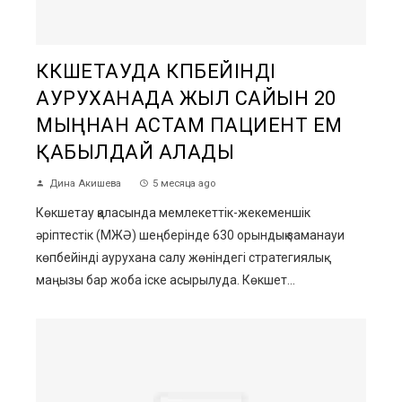
КӨКШЕТАУДА КӨПБЕЙІНДІ
АУРУХАНАДА ЖЫЛ САЙЫН 20
МЫҢНАН АСТАМ ПАЦИЕНТ ЕМ
ҚАБЫЛДАЙ АЛАДЫ
Дина Акишева
5 месяца ago
Көкшетау қаласында мемлекеттік-жекеменшік
әріптестік (МЖӘ) шеңберінде 630 орындық заманауи
көпбейінді аурухана салу жөніндегі стратегиялық
маңызы бар жоба іске асырылуда. Көкшет...