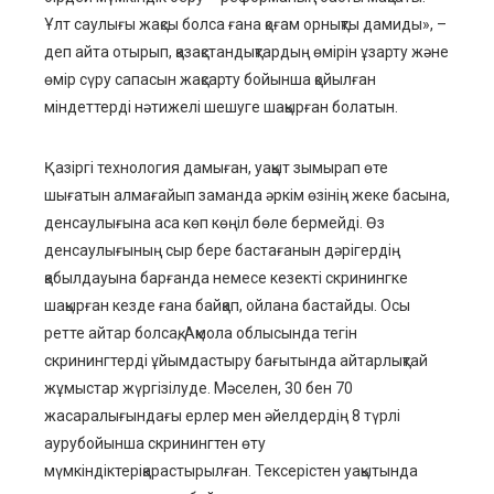
mbleupon
Ұлт саулығы жақсы болса ғана қоғам орнықты дамиды»
,
–
деп айта отырып,
қазақстандықтардың өмірін ұзарту және
l
өмір сүру сапасын жақсарту бойынша қойылған
міндеттерді нәтижелі шешуге шақыр
ған болатын.
Қазіргі т
ехнология
дамыған, уақыт зымырап өте
шығатын
алмағайып
заманда
әркім өзінің
жеке
басына,
денсаулы
ғына аса көп көңіл бөле бермейді. Ө
з
денсаулығын
ың сыр бере бастағанын
дәрігердің
қабылдауын
а барғанда немесе кезекті
скринингке
шақырған кезде
ғана
байқап, ойлана бастайды. Осы
ретте айтар болсақ,
Ақмола облысында тегін
скринингтерді ұйымдастыру б
ағытында айт
арлықтай
жұмыстар
жүргізілуде.
Мәселен,
30
бен 7
0
жас
аралығындағы ерлер мен
әйелдер
дің
8
түрлі
ауру
бойынша скринингтен өту
мүмкіндік
тері
қарастырылған. Тексерістен уақытында