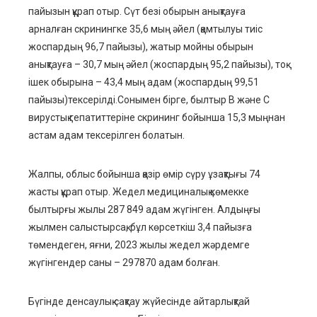
пайызын құрап отыр.
Сүт безі обырын анықтауға
арналған скрининг
ке
35,6 мың әйел (
қамтылуы тиіс
жоспардың
96,7
пайызы
), жатыр мойны обырын
анықтауға – 30,7 мың әйел (
жоспардың
95,2
пайызы
), тоқ
ішек обырына
–
43,4 мың
адам
(
жоспардың
99,51
пайызы
)тексерілді.
Сонымен бірге, былтыр В және С
вирустық гепатиттеріне скрининг бойынша 15,3 мыңнан
астам адам тексерілген
болатын
.
Жалпы, облыс бойынша
қазір
өмір сүру ұзақтығы 74
жасты құрап отыр.
Ж
едел медициналық көмекке
былтырғы жылы 287 849 адам жүгінген.
А
лдыңғы
жыл
мен салыстырсақ, бұл көрсеткіш
3,4
пайызға
төменде
ген, яғни
,
2023 жылы жедел жәрдемге
жүгінгендер саны – 297870 адам болған.
Бүгінде денсаулық сақтау жүйесінде айтарлықтай