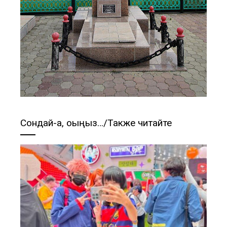
Сондай-ақ, оқыңыз…/Также читайте