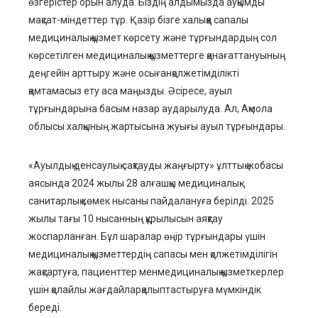
өзгерістер орын алуда
. Біздің
алдымыз
д
а ауқымды
мақсат-міндеттер
тұр
. Қазір бізге халыққа сапалы
медициналық қызмет көрсету және тұрғындардың сол
көрсетілген медициналық қызметтерге қанағаттануының
деңгейін арттыру және
осыған
қолжетімділікті
қамтамасыз ету аса маңызды. Әсіресе, ауыл
тұрғындарына басым назар аударылуда. Ал, Ақмола
облысы халқының жартысына жуығы ауыл тұрғындары.
«Ауылдық денсаулық сақтауды жаңғырту» ұлттық жобасы
аясында 2024 жылы 28 алғашқы медициналық-
санитарлық көмек нысаны пайдалануға берілді. 2025
жылы тағы 10 нысан
ның құрылысын
аяқтау
жоспарланған.
Бұл шаралар өңір тұрғындары үшін
медициналық қызметтердің
сапасы мен қ
олжетімділігін
жақсартуға
, пациенттер
мен
медициналық қызметкерлер
үшін қолайлы жағдай
лар
қалыптастыруға
мүмкіндік
береді.