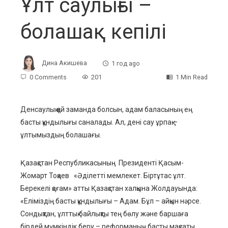
Ұлт саулығы –
болашақ кепілі
Дина Акишева
1 год ago
0 Comments
201
1 Min Read
Денсаулық
қай заманда болсын
,
адам баласының ең
басты құндылығы
саналады.
Ал, дені
сау
ұрпақ –
ebook
ұлт
ымыздың
болаша
ғы.
ter
Қазақстан Республикасының Прези
денті Қасым-
Жомарт Тоқаев
«Әділетті мемлекет. Біртұтас ұлт.
edIn
Берекелі қоғам
»
атты Қазақстан халқына Жолдауында:
«Е
ліміздің басты құндылығы – Адам. Бұл – айқын нәрсе.
erest
Сондықтан, ұлттық байлықты тең бөлу және баршаға
бірдей мүмкіндік беру – реформаның басты мақсаты.