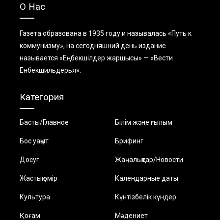
О Нас
Газета образована в 1935 году и называлась «Путь к
коммунизму», на сегодняшний день издание
называется «Еңбекшiлдер жаршысы» — «Вести
Енбекшильдерья».
Категория
Басты/Главное
Білім және ғылым
Бос уақыт
Брифинг
Досуг
Жаңалықтар/Новости
Жастық өмір
Календарные даты
Культура
Күнтізбелік күндер
Қоғам
Мәдениет