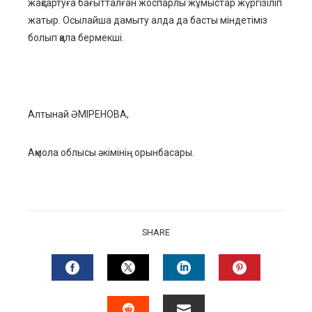
жақсартуға бағытталған жоспарлы жұмыстар жү
ргізіліп
жатыр.
Осылайша дамыту алда да
басты міндетіміз
болып қала бермекші.
Алтынай ӘМІРЕНОВА,
Ақмола облысы әкімінің орынбасары.
SHARE
FACEBOOK
TWITTER
LINKEDIN
PINTERES