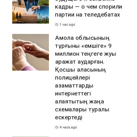
кадры — о чем спорили
партии на теледебатах
1 час ago
Ақмола облысының
тұрғыны «емшіге» 9
миллион теңгеге жуық
қаражат аударған.
Қосшы қаласының
полицейлері
азаматтарды
интернеттегі
алаяқтықтың жаңа
схемалары туралы
ескертеді
4 часа ago