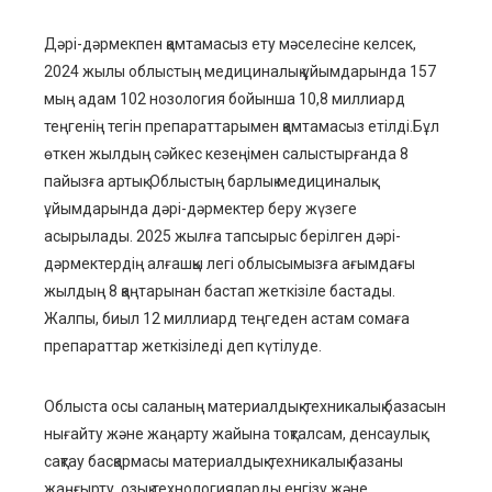
Дәрі-дәрмекпен қамтамасыз ету мәселесіне келсек,
2024 жылы облыстың медициналық ұйымдарында
157
мың адам
102 нозология бойынша 10,8 миллиард
теңге
нің
тегін препараттар
ы
мен қамтамасыз етілді.
Бұл
өткен
жылдың
сәйкес
кезеңімен салыстырғанда 8
пайызға артық.
О
блыстың
барлық
медициналық
ұйымдарында
дәрі-дәрмектер беру
жүзеге
асырылады. 2025 жылға
тапсырыс берілген
дәрі-
дәрмектердің алғашқы
легі
облысымызға
ағымдағы
жылдың 8 қаңтарынан
бастап
жеткізіле
бастады
.
Жалпы, биыл
12
миллиард
теңгеден астам сомаға
препараттар жеткізіледі деп күтілуде.
Облыста осы саланың материалдық-техникалық базасын
нығайту
және
жаңарту жайына тоқталсам, денсаулық
сақтау басқармасы материалдық-техникалық базаны
жаңғырту, озық технологияларды енгізу және