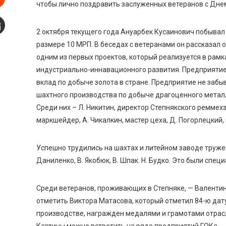
чтобы лично поздравить заслуженных ветеранов с Дне
Stumbleupon
2 октября текущего года Ануарбек Кусаинович побывал
mail
размере 10 МРП. В беседах с ветеранами он рассказал 
одним из первых проектов, который реализуется в ра
индустриально-иннавационного развития. Предприятие
вклад по добыче золота в стране. Предприятие не забы
шахтного производства по добыче драгоценного метал
Среди них – Л. Никитин, директор Степнякского реммехза
маркшейдер, А. Чикалкин, мастер цеха, Д. Погорлецкий,
Успешно трудились на шахтах и литейном заводе тружени
Даниленко, В. Якобюк, В. Шпак. Н. Будко. Это были спец
Среди ветеранов, проживающих в Степняке, — Валентин
отметить Виктора Матасова, который отметил 84-ю дат
производстве, награжден медалями и грамотами отрас