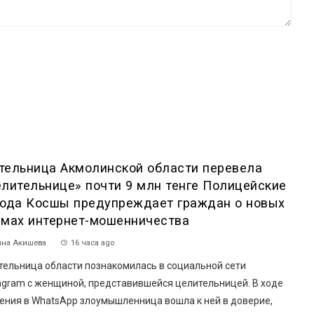
тельница Акмолинской области перевела
елительнице» почти 9 млн тенге Полицейские
рода Косшы предупреждает граждан о новых
емах интернет-мошенничества
на Акишева
16 часа ago
ельница области познакомилась в социальной сети
tagram с женщиной, представившейся целительницей. В ходе
ения в WhatsApp злоумышленница вошла к ней в доверие,