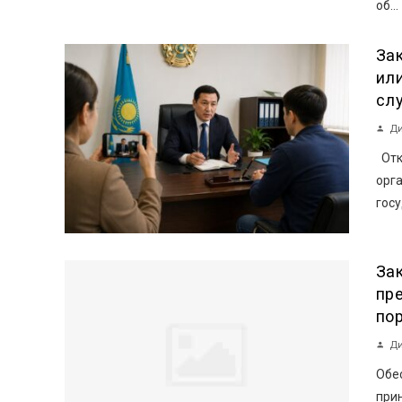
об...
За
ил
сл
Ди
Отк
орг
госу
За
пр
по
Ди
Обе
прин