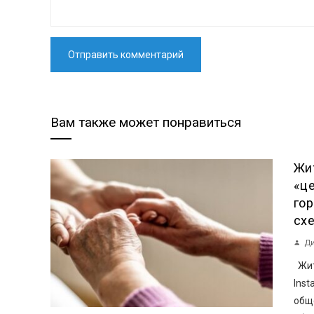
Вам также может понравиться
Жи
«ц
го
сх
Ди
Жит
Ins
общ