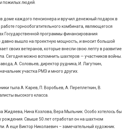
м пожилых людей.
 в доме каждого пенсионера и вручил денежный подарок в
о работе горнообогатительного комбината, являющегося
мках Государственной программы финансирования
 давно вышло на проектную мощность, и вносит большой
вает своих ветеранов, которые внесли свою лепту в развитие
ла. Сегодня можно вспомнить шахтеров — участников войны.
вода, А. Соловьев, директор рудника, И. Лагуткин,
 начальник участка РМЗ и много других.
ки тыла А. Карев, П. Воробьев, А. Переплеткин, В.
иалисты высокого класса.
а Жидяева, Нина Козлова, Вера Мыльник. Особо хотелось бы
у рождения. Свыше 50 лет отработал он на шахтном
ли. А еще Виктор Николаевич – замечательный художник.