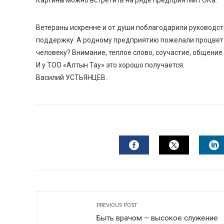
Картины можно встретить на ряде предприятий ГОКа.
Ветераны искренне и от души поблагодарили руководст
поддержку. А родному предприятию пожелали процвета
человеку? Внимание, теплое слово, соучастие, общение
И у ТОО «Алтын Тау» это хорошо получается.
Василий УСТЬЯНЦЕВ.
FACEBOOK
TWITTER
L
PREVIOUS POST
Быть врачом – высокое служение