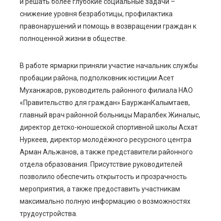
и решать бо
лее глубокие социальные задачи
–
снижение уровня безработицы, профилактика
правонарушений и помощь в возвращении граждан к
полноценной жизни в обществе.
В работе ярмарки приняли участие начальник службы
пробации района, подполковник юстиции
Асет
Муханжаров
, руководитель районного филиала НАО
«Правительство для граждан»
Бауржан
Калымтаев
,
главный врач районной больницы
Маралбек
Жиналыс
,
директор детско-юношеской спортивной школы
Асхат
Нуркеев
, директор молодёжного ресурсного центра
Арман
Альжанов
, а также представители районного
отдела образования. Присутствие руководителей
позволило обеспечить открытость и прозрачность
мероприятия, а также предоставить участникам
максимально полную информацию о возможностях
трудоустройства.