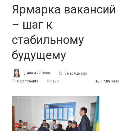
Ярмарка вакансий
– шаг к
стабильному
будущему
Дина Акишева
5 месяца ago
0 Comments
170
1 Min Read
ebook
ter