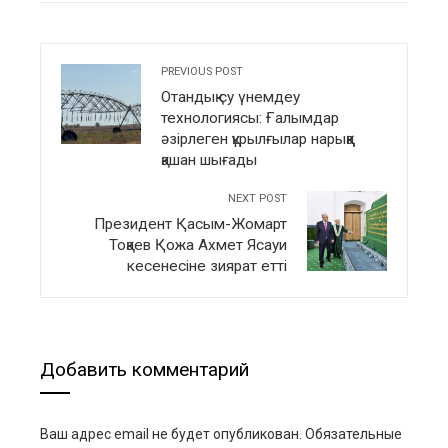
PREVIOUS POST
Отандық су үнемдеу
технологиясы: Ғалымдар
әзірлеген құрылғылар нарыққа
қашан шығады
NEXT POST
Президент Қасым-Жомарт
Тоқаев Қожа Ахмет Ясауи
кесенесіне зиярат етті
Добавить комментарий
Ваш адрес email не будет опубликован.
Обязательные