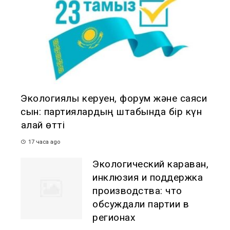
Экологиялық керуен, форум және саяси
сын: партиялардың штабында бір күн
қалай өтті
17 часа ago
Экологический караван,
инклюзия и поддержка
производства: что
обсуждали партии в
регионах