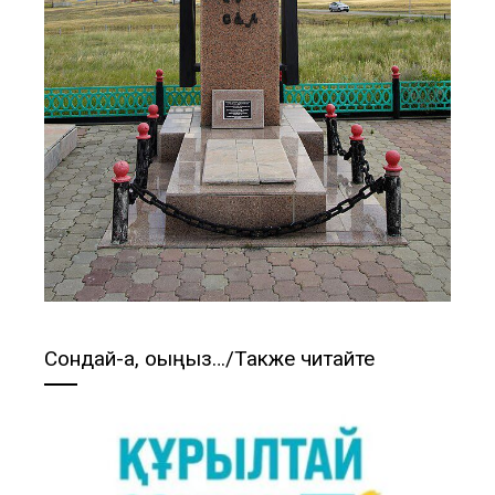
Сондай-ақ, оқыңыз…/Также читайте