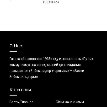
2 дня ago
О Нас
Газета образована в 1935 году и называлась «Путь к
коммунизму», на сегодняшний день издание
называется «Еңбекшiлдер жаршысы» — «Вести
Енбекшильдерья».
Категория
Басты/Главное
Білім және ғылым