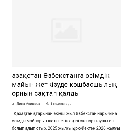
Қазақстан Өзбекстанға өсімдік
майын жеткізуде көшбасшылық
орнын сақтап қалды
Дина Акишева
1 неделя ago
Қазақстан қатарынан екінші жыл Өзбекстан нарығына
өсімдік майларын жеткізетін ең ірі экспорттаушы ел
болып қалып отыр. 2025 жылғы қыркүйектен 2026 жылғы