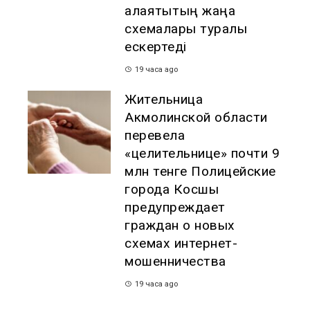
алаяқтықтың жаңа
схемалары туралы
ескертеді
19 часа ago
Жительница
Акмолинской области
перевела
«целительнице» почти 9
млн тенге Полицейские
города Косшы
предупреждает
граждан о новых
схемах интернет-
мошенничества
19 часа ago