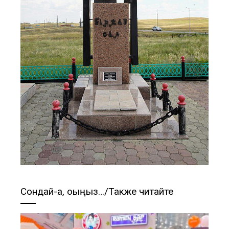
Сондай-ақ, оқыңыз…/Также читайте