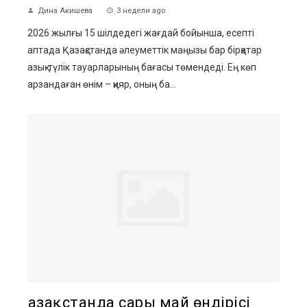
Дина Акишева
3 недели ago
2026 жылғы 15 шілдедегі жағдай бойынша, есепті
аптада Қазақстанда әлеуметтік маңызы бар бірқатар
азық-түлік тауарларының бағасы төмендеді. Ең көп
арзандаған өнім – қияр, оның ба...
Қазақстанда сары май өндірісі