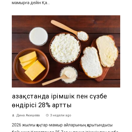
мамырға дейін Қа...
Қазақстанда ірімшік пен сүзбе
өндірісі 28% артты
Дина Акишева
3 недели ago
2026 жылғы қаңтар-мамыр айларының қорытындысы