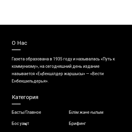
О Нас
Газета образована в 1935 году и называлась «Путь к
коммунизму», на сегодняшний день издание
называется «Еңбекшiлдер жаршысы» — «Вести
Енбекшильдерья».
Категория
Басты/Главное
Білім және ғылым
Бос уақыт
Брифинг