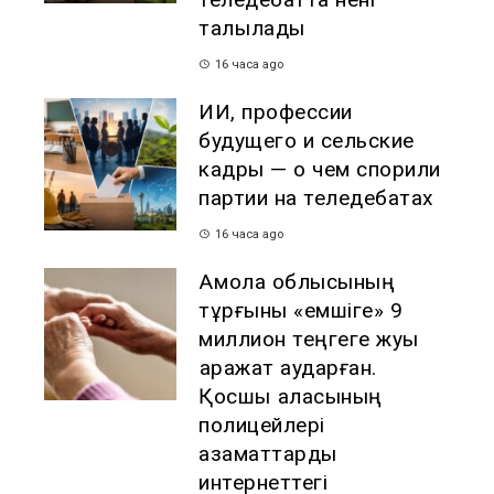
талқылады
16 часа ago
ИИ, профессии
будущего и сельские
кадры — о чем спорили
партии на теледебатах
16 часа ago
Ақмола облысының
тұрғыны «емшіге» 9
миллион теңгеге жуық
қаражат аударған.
Қосшы қаласының
полицейлері
азаматтарды
интернеттегі