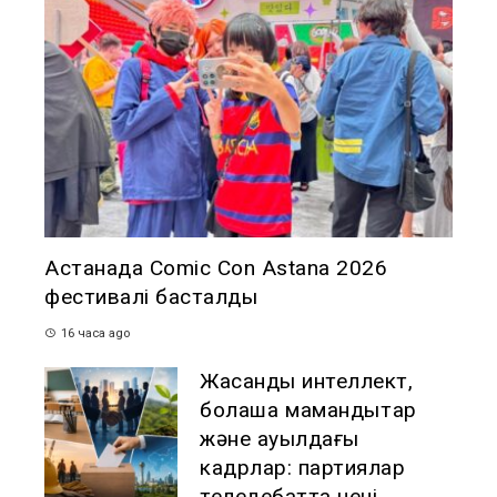
Астанада Comic Con Astana 2026
фестивалі басталды
16 часа ago
Жасанды интеллект,
болашақ мамандықтар
және ауылдағы
кадрлар: партиялар
теледебатта нені