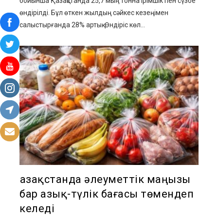
бойынша Қазақстанда 25,7 мың тонна ірімшік пен сүзбе
өндірілді. Бұл өткен жылдың сәйкес кезеңімен
салыстырғанда 28% артық. Өндіріс көл...
Қазақстанда әлеуметтік маңызы
бар азық-түлік бағасы төмендеп
келеді