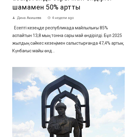
шамамен 50% артты
Дина Акишева
4 недели ago
Есепті кезеңде республикада майлылығы 85%
аспайтын 13,8 мың тонна сары май өндірілді. Бұл 2025
жылдың сәйкес кезеңімен салыстырғанда 47,4% артық.
Күнбағыс майы өнд...