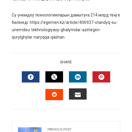
Су үнемдеу технологияларын дамытуға 214 млрд теңге
бөлінеді. https://egemen.kz/article/406937-otandyq-su-
unemdeu-tekhnologiyasy-ghalymdar-azirlegen-
qurylghylar-naryqqa-qashan
SHARE
FACEBOOK
TWITTER
LINKEDIN
PINTERES
EMAIL
STUMBLEUPON
PREVIOUS POST