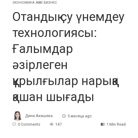
ЭКОНОМИКА ЖӘНЕ БИЗНЕС
Отандық су үнемдеу
технологиясы:
Ғалымдар
әзірлеген
құрылғылар нарыққа
қашан шығады
Дина Акишева
5 месяца ago
0 Comments
147
1 Min Read