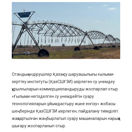
ebook
ter
edIn
erest
Отандық өндірушілер Қазақ су шаруашылығы ғылыми-
mbleupon
зерттеу институты (ҚазСШҒЗИ) әзірлеген су үнемдеу
құрылғыларын коммерцияландыруды жоспарлап отыр.
l
«Ғылыми негізделген су үнемдейтін суару
технологияларын ұйымдастыру және енгізу» жобасы
шеңберінде ҚазСШҒЗИ әзірлеген, пайдалану тиімділігі
жақсартылған жаңбырлатып суару машиналарын нарыққа
шығару жоспарланып отыр.