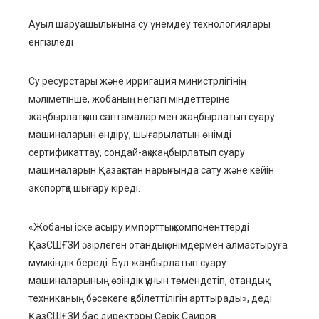
Ауыл шаруашылығына су үнемдеу технологиялары
енгізіледі
Су ресурстары және ирригация министрлігінің
мәліметінше, жобаның негізгі міндеттеріне
жаңбырлатқыш саптамалар мен жаңбырлатып суару
машиналарын өндіру, шығарылатын өнімді
сертификаттау, сондай-ақ жаңбырлатып суару
машиналарын Қазақстан нарығында сату және кейін
экспортқа шығару кіреді.
«Жобаны іске асыру импорттық компоненттерді
ҚазСШҒЗИ әзірлеген отандық өнімдермен алмастыруға
мүмкіндік береді. Бұл жаңбырлатып суару
машиналарының өзіндік құнын төмендетіп, отандық
техниканың бәсекеге қабілеттілігін арттырады», деді
ҚазСШҒЗИ бас директоры Серік Саиров.