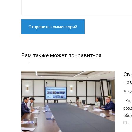
Вам также может понравиться
Св
пос
Ди
Ход
созд
обсу
Fil...