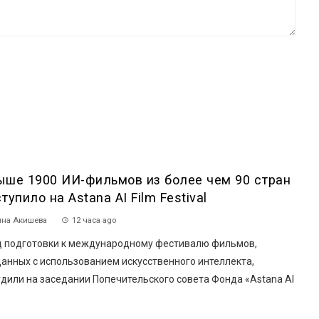
ыше 1900 ИИ-фильмов из более чем 90 стран
тупило на Astana AI Film Festival
на Акишева
12 часа ago
 подготовки к международному фестивалю фильмов,
анных с использованием искусственного интеллекта,
дили на заседании Попечительского совета Фонда «Astana AI