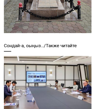
Сондай-ақ, оқыңыз…/Также читайте