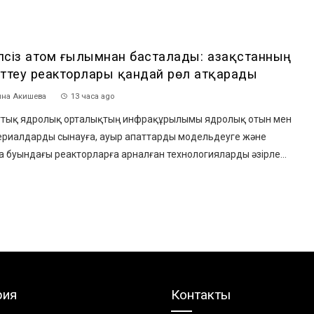
іпсіз атом ғылымнан басталады: Қазақстанның
рттеу реакторлары қандай рөл атқарады
на Акишева
13 часа ago
тық ядролық орталықтың инфрақұрылымы ядролық отын мен
ериалдарды сынауға, ауыр апаттарды модельдеуге және
 буындағы реакторларға арналған технологияларды әзірле...
рия
Контакты