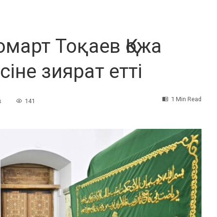
март Тоқаев Қожа
іне зиярат етті
1 Min Read
s
141