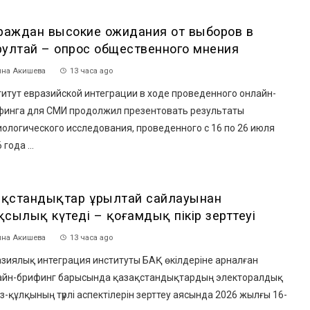
граждан высокие ожидания от выборов в
рултай – опрос общественного мнения
на Акишева
13 часа ago
итут евразийской интеграции в ходе проведенного онлайн-
финга для СМИ продолжил презентовать результаты
ологического исследования, проведенного с 16 по 26 июля
 года ...
зақстандықтар Құрылтай сайлауынан
сылық күтеді – қоғамдық пікір зерттеуі
на Акишева
13 часа ago
азиялық интеграция институты БАҚ өкілдеріне арналған
айн-брифинг барысында қазақстандықтардың электоралдық
з-құлқының түрлі аспектілерін зерттеу аясында 2026 жылғы 16-