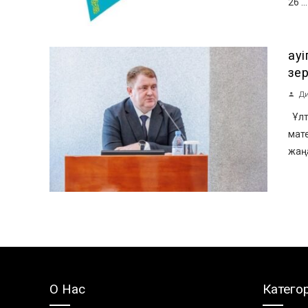
26 ...
Қау
зе
Ди
Ұлт
мат
жаңа
О Нас
Катего