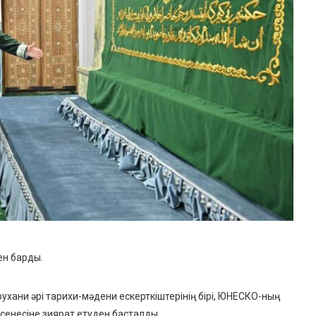
ен барды.
рухани әрі тарихи-мәдени ескерткіштерінің бірі, ЮНЕСКО-ның
есенесіне зиярат етуден басталды.