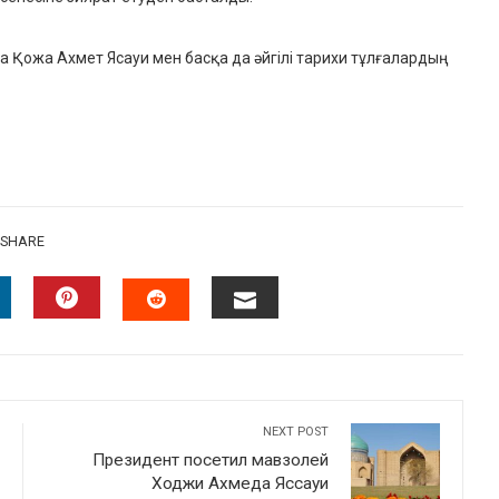
Қожа Ахмет Ясауи мен басқа да әйгілі тарихи тұлғалардың
SHARE
INKEDIN
PINTEREST
EMAIL
STUMBLEUPON
NEXT POST
Президент посетил мавзолей
Ходжи Ахмеда Яссауи