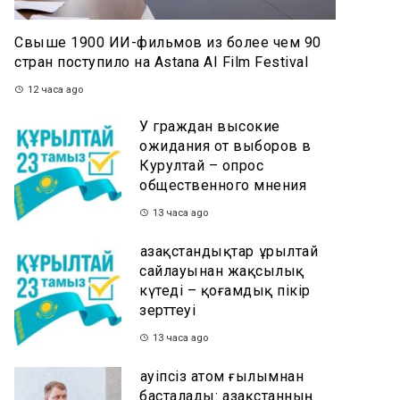
Свыше 1900 ИИ-фильмов из более чем 90
стран поступило на Astana AI Film Festival
12 часа ago
У граждан высокие
ожидания от выборов в
Курултай – опрос
общественного мнения
13 часа ago
Қазақстандықтар Құрылтай
сайлауынан жақсылық
күтеді – қоғамдық пікір
зерттеуі
13 часа ago
Қауіпсіз атом ғылымнан
басталады: Қазақстанның