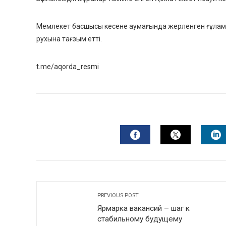
Мемлекет басшысы кесене аумағында жерленген ғұлама 
рухына тағзым етті.
t.me/aqorda_resmi
FACEBOOK
TWITTER
L
PREVIOUS POST
Ярмарка вакансий – шаг к
стабильному будущему