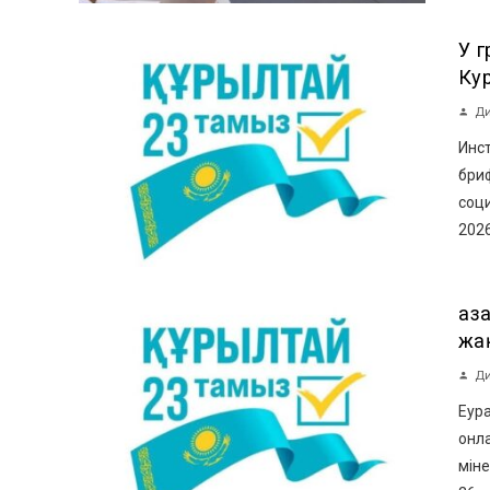
У 
Ку
Ди
Инст
бри
соци
2026
Қа
жақ
Ди
Еур
онл
міне