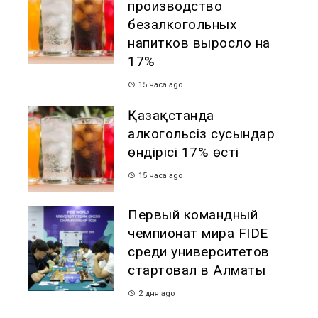
производство
безалкогольных
напитков выросло на
17%
15 часа ago
Қазақстанда
алкогольсіз сусындар
өндірісі 17% өсті
15 часа ago
Первый командный
чемпионат мира FIDE
среди университетов
стартовал в Алматы
2 дня ago