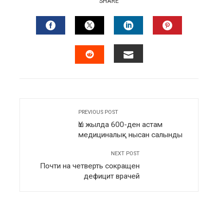
SHARE
FACEBOOK
TWITTER
LINKEDIN
PINTERES
EMAIL
STUMBLEUPON
PREVIOUS POST
Үш жылда 600-ден астам
медициналық нысан салынды
NEXT POST
Почти на четверть сокращен
дефицит врачей