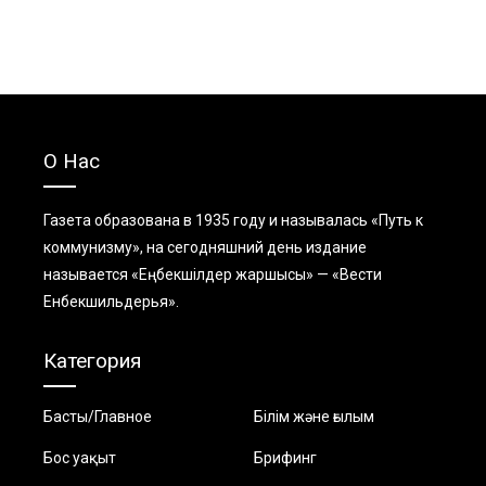
О Нас
Газета образована в 1935 году и называлась «Путь к
коммунизму», на сегодняшний день издание
называется «Еңбекшiлдер жаршысы» — «Вести
Енбекшильдерья».
Категория
Басты/Главное
Білім және ғылым
Бос уақыт
Брифинг