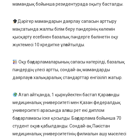
мамандық бойынша резидентурада оқыту басталды.
Дәрігер мамандарын даярлау сапасын арттыру
мақсатында жалпы білім беру пәндерінің көлемін
қысқарту есебінен базалық пәндерге бөлінетін оқу
жүктемесі 10 кредитке ұлғайтылды.
Оқу бағдарламаларының сапасы көтерілді, базалық
пәндердің үлесі артты, сондай-ақ мамандарды
даярлауға халықаралық стандарттар енгізіліп жатыр.
Атап айтқанда, 1 қыркүйектен бастап Қарағанды
медициналық университеті мен Қазан федералдық
университеті арасында алғаш рет екі диплом
бағдарламасы іске қосылды. Бағдарлама бойынша 70
студент оқуға қабылданды. Сондай-ақ Пәкістан
медициналық университетінің филиалын ашу мәселесі