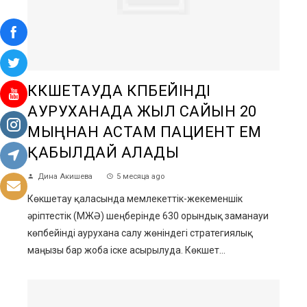
КӨКШЕТАУДА КӨПБЕЙІНДІ
АУРУХАНАДА ЖЫЛ САЙЫН 20
МЫҢНАН АСТАМ ПАЦИЕНТ ЕМ
ҚАБЫЛДАЙ АЛАДЫ
Дина Акишева
5 месяца ago
Көкшетау қаласында мемлекеттік-жекеменшік
әріптестік (МЖӘ) шеңберінде 630 орындық заманауи
көпбейінді аурухана салу жөніндегі стратегиялық
маңызы бар жоба іске асырылуда. Көкшет...