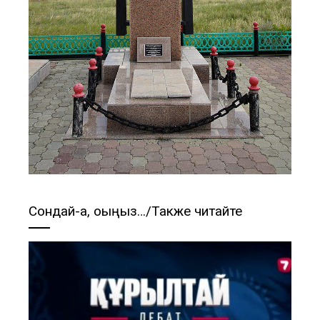
Сондай-ақ, оқыңыз…/Также читайте