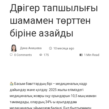
Дәрігер тапшылығы
шамамен төрттен
біріне азайды
Дина Акишева
10 месяца ago
0 Comments
175
1 Min Read
ebook
Басым бағыттардың бірі – медициналық кадр
дайындау және қолдау. 2025 жылы еліміздегі
ter
медициналық жоғары оқу орындарын 10,5 мың маман
тәмамдады, олардың 34%-ы ауылдардағы
edIn
медициналық ұйымдарға бөлінді. Бұл былтырғымен