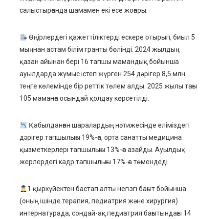
салыстырғанда шамамен екі есе жоғары.
erest
Өңірлердегі қажеттіліктерді ескере отырып, биыл 5
mbleupon
мыңнан астам білім гранты бөлінді. 2024 жылдың
қазан айынан бері 16 тапшы мамандық бойынша
l
ауылдарда жұмыс істеп жүрген 254 дәрігер 8,5 млн
теңге көлемінде бір реттік төлем алды. 2025 жылы тағы
105 маманға осындай қолдау көрсетілді.
Қабылданған шаралардың нәтижесінде еліміздегі
дәрігер тапшылығы 19%-ға, орта санатты медицина
қызметкерлері тапшылығы 13%-ға азайды. Ауылдық
жерлердегі кадр тапшылығы 17%-ға төмендеді.
1 қыркүйектен бастап алты негізгі бағыт бойынша
(оның ішінде терапия, педиатрия және хирургия)
интернатурада, сондай-ақ педиатрия бағытындағы 14