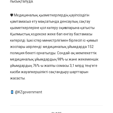
пысықталуда.
🛡 Медициналық қызметкерлердің қауіпсіздігін
қамтамасыз ету мақсатында денсаулық сақтау
қызметкерлеріне қол көтеру оқиғаларына қатысты
Қылмыстық кодекске жеке бап енгізу бастамасы
көтерілді. Ішкі істер министрлігімен бірлесіп іс-қимыл
жоспары әзірленді: медициналық ұйымдарда 152
полиция бекеті орнатылды. Сондай-ақ мемлекеттік
медициналық ұйымдардың 98%-ы және жекеменшік
ұйымдардың 76%-ы жалпы сомасы 3,1 млрд теңгеге
кәсіби жауапкершілікті сақтандыру шарттарын
жасасты.
@KZgovernment