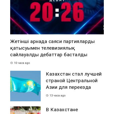
Жетінші арнада саяси партиялардың
қатысуымен телевизиялық
сайлауалды дебаттар басталды
10 часа ago
Казахстан стал лучшей
страной Центральной
Азии для переезда
13 часа ago
В Казахстане