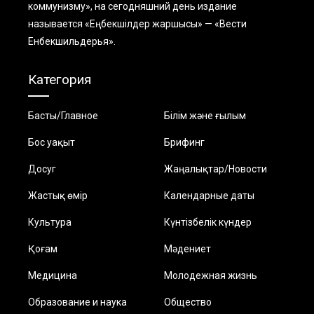
коммунизму», на сегодняшний день издание
называется «Еңбекшiлдер жаршысы» — «Вести
Енбекшильдерья».
Категория
Басты/Главное
Білім және ғылым
Бос уақыт
Брифинг
Досуг
Жаңалықтар/Новости
Жастық өмір
Календарные даты
Культура
Күнтізбелік күндер
Қоғам
Мәдениет
Медицина
Молодежная жизнь
Образование и наука
Общество