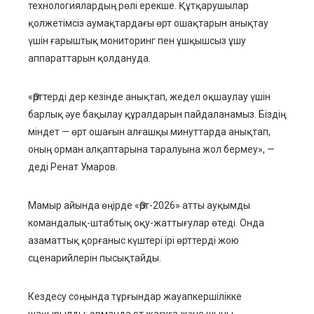
технологиялардың рөлі ерекше. Құтқарушылар
қолжетімсіз аумақтардағы өрт ошақтарын анықтау
үшін ғарыштық мониторинг пен ұшқышсыз ұшу
аппараттарын қолдануда.
«Өрттерді дер кезінде анықтап, жедел оқшаулау үшін
барлық әуе бақылау құралдарын пайдаланамыз. Біздің
міндет — өрт ошағын алғашқы минуттарда анықтап,
оның орман алқаптарына таралуына жол бермеу», —
деді Ренат Умаров.
Мамыр айында өңірде «Өрт-2026» атты ауқымды
командалық-штабтық оқу-жаттығулар өтеді. Онда
азаматтық қорғаныс күштері ірі өрттерді жою
сценарийлерін пысықтайды.
Кездесу соңында тұрғындар жауапкершілікке