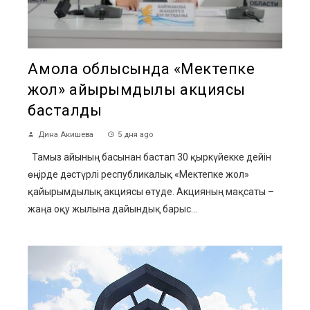
Ақмола облысында «Мектепке
жол» қайырымдылық акциясы
басталды
Дина Акишева
5 дня ago
Тамыз айының басынан бастап 30 қыркүйекке дейін
өңірде дәстүрлі республикалық «Мектепке жол»
қайырымдылық акциясы өтуде. Акцияның мақсаты –
жаңа оқу жылына дайындық барыс...