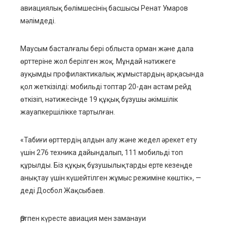
авиациялық бөлімшесінің басшысы Ренат Умаров
мәлімдеді.
Маусым басталғалы бері облыста орман және дала
өрттеріне жол берілген жоқ. Мұндай нәтижеге
ауқымды профилактикалық жұмыстардың арқасында
қол жеткізілді: мобильді топтар 20-дан астам рейд
өткізіп, нәтижесінде 19 құқық бұзушы әкімшілік
жауапкершілікке тартылған.
«Табиғи өрттердің алдын алу және жедел әрекет ету
үшін 276 техника дайындалып, 111 мобильді топ
құрылды. Біз құқық бұзушылықтарды ерте кезеңде
анықтау үшін күшейтілген жұмыс режиміне көштік», —
деді Досбол Жақсыбаев.
Өртпен күресте авиация мен заманауи