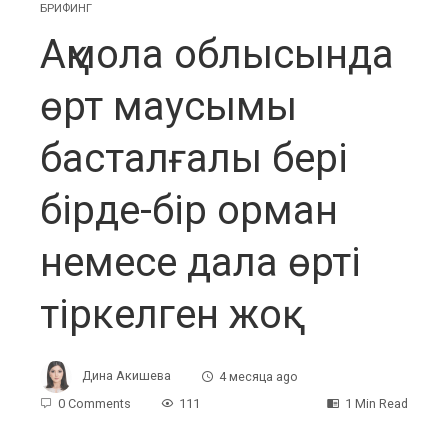
БРИФИНГ
Ақмола облысында
өрт маусымы
басталғалы бері
бірде-бір орман
немесе дала өрті
тіркелген жоқ
Дина Акишева
4 месяца ago
0 Comments
111
1 Min Read