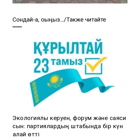
Сондай-ақ, оқыңыз…/Также читайте
Экологиялық керуен, форум және саяси
сын: партиялардың штабында бір күн
қалай өтті