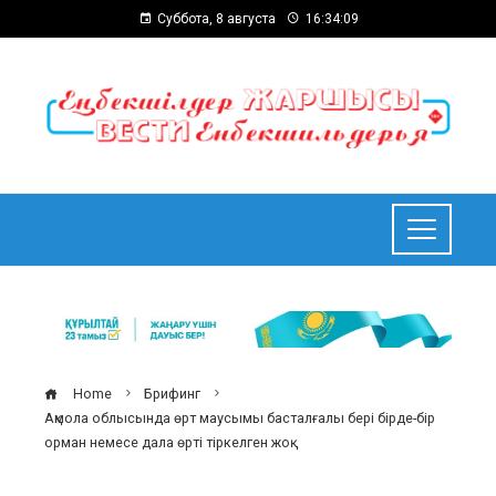
Суббота, 8 августа
16:34:10
Home
Брифинг
Ақмола облысында өрт маусымы басталғалы бері бірде-бір
орман немесе дала өрті тіркелген жоқ