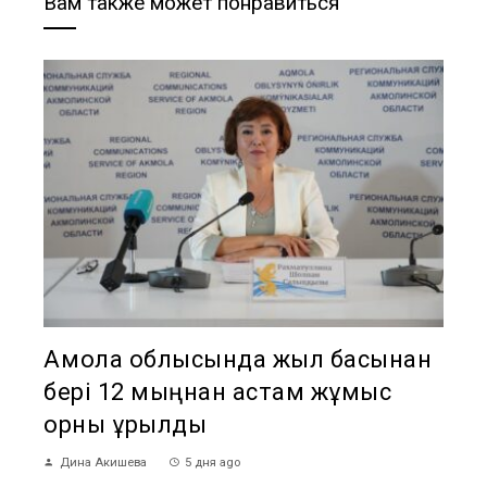
Вам также может понравиться
Ақмола облысында жыл басынан
бері 12 мыңнан астам жұмыс
орны құрылды
Дина Акишева
5 дня ago