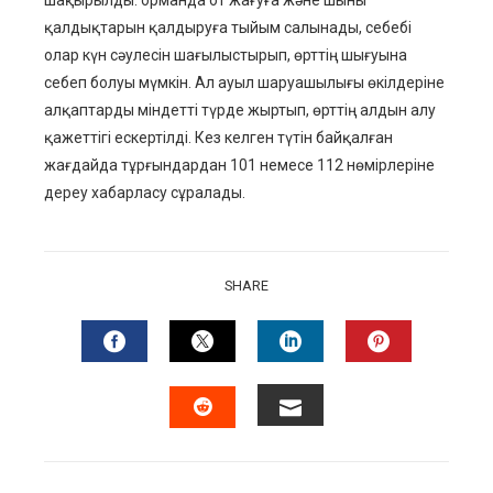
шақырылды: орманда от жағуға және шыны
қалдықтарын қалдыруға тыйым салынады, себебі
олар күн сәулесін шағылыстырып, өрттің шығуына
себеп болуы мүмкін. Ал ауыл шаруашылығы өкілдеріне
алқаптарды міндетті түрде жыртып, өрттің алдын алу
қажеттігі ескертілді. Кез келген түтін байқалған
жағдайда тұрғындардан 101 немесе 112 нөмірлеріне
дереу хабарласу сұралады.
SHARE
FACEBOOK
TWITTER
LINKEDIN
PINTERES
EMAIL
STUMBLEUPON