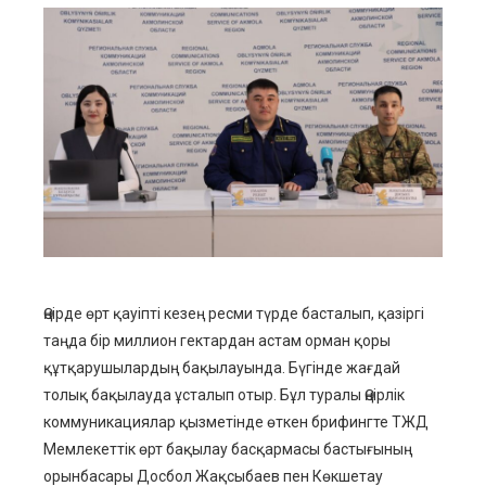
ebook
ter
edIn
erest
mbleupon
Өңірде өрт қауіпті кезең ресми түрде басталып, қазіргі
таңда бір миллион гектардан астам орман қоры
l
құтқарушылардың бақылауында. Бүгінде жағдай
толық бақылауда ұсталып отыр. Бұл туралы Өңірлік
коммуникациялар қызметінде өткен брифингте ТЖД
Мемлекеттік өрт бақылау басқармасы бастығының
орынбасары Досбол Жақсыбаев пен Көкшетау