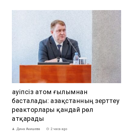
Қауіпсіз атом ғылымнан
басталады: Қазақстанның зерттеу
реакторлары қандай рөл
атқарады
Дина Акишева
2 часа ago