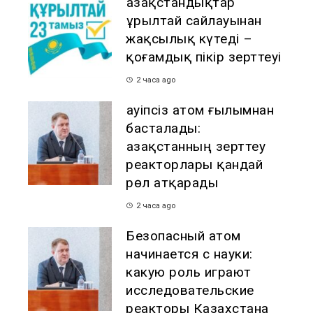
Қазақстандықтар
Құрылтай сайлауынан
жақсылық күтеді –
қоғамдық пікір зерттеуі
2 часа ago
Қауіпсіз атом ғылымнан
басталады:
Қазақстанның зерттеу
реакторлары қандай
рөл атқарады
2 часа ago
Безопасный атом
начинается с науки:
какую роль играют
исследовательские
реакторы Казахстана