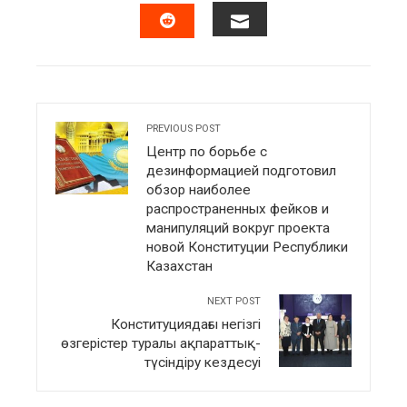
FACEBOOK
TWITTER
LINKEDIN
PINTERES
EMAIL
STUMBLEUPON
PREVIOUS POST
Центр по борьбе с
дезинформацией подготовил
обзор наиболее
распространенных фейков и
манипуляций вокруг проекта
новой Конституции Республики
Казахстан
NEXT POST
Конституциядағы негізгі
өзгерістер туралы ақпараттық-
түсіндіру кездесуі