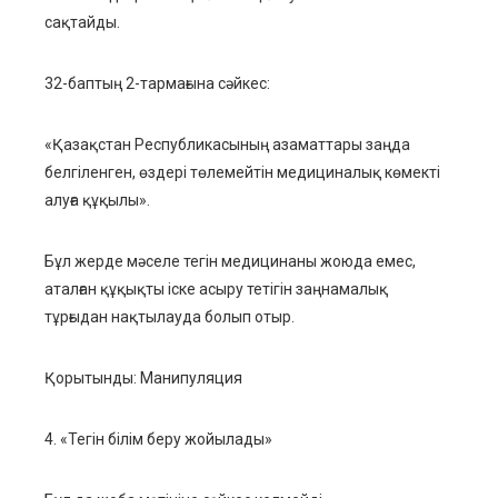
сақтайды.
32-баптың 2-тармағына сәйкес:
«Қазақстан Республикасының азаматтары заңда
белгіленген, өздері төлемейтін медициналық көмекті
алуға құқылы».
Бұл жерде мәселе тегін медицинаны жоюда емес,
аталған құқықты іске асыру тетігін заңнамалық
тұрғыдан нақтылауда болып отыр.
Қорытынды: Манипуляция
4. «Тегін білім беру жойылады»