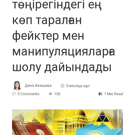
төңірегіндегі ең
көп таралған
фейктер мен
манипуляцияларға
шолу дайындады
Дина Акишева
5 месяца ago
0 Comments
150
1 Min Read
ebook