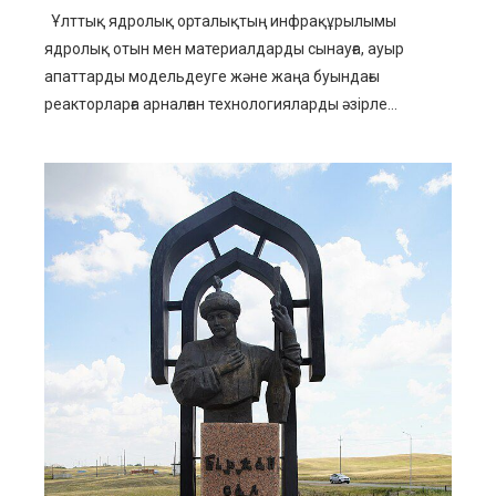
Ұлттық ядролық орталықтың инфрақұрылымы
ядролық отын мен материалдарды сынауға, ауыр
апаттарды модельдеуге және жаңа буындағы
реакторларға арналған технологияларды әзірле...