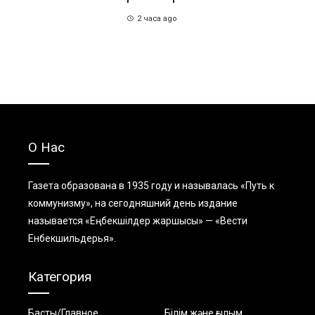
2 часа ago
О Нас
Газета образована в 1935 году и называлась «Путь к
коммунизму», на сегодняшний день издание
называется «Еңбекшiлдер жаршысы» — «Вести
Енбекшильдерья».
Категория
Басты/Главное
Білім және ғылым