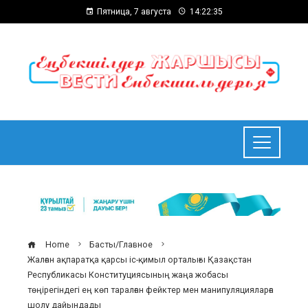
Пятница, 7 августа
14:22:36
Home
Басты/Главное
Жалған ақпаратқа қарсы іс-қимыл орталығы Қазақстан
Республикасы Конституциясының жаңа жобасы
төңірегіндегі ең көп таралған фейктер мен манипуляцияларға
шолу дайындады