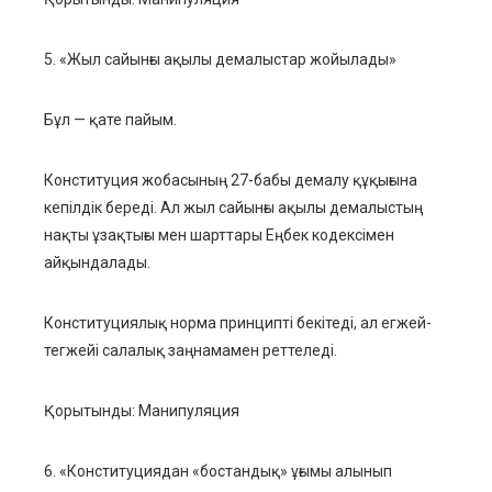
5. «Жыл сайынғы ақылы демалыстар жойылады»
Бұл — қате пайым.
Конституция жобасының 27-бабы демалу құқығына
кепілдік береді. Ал жыл сайынғы ақылы демалыстың
нақты ұзақтығы мен шарттары Еңбек кодексімен
айқындалады.
Конституциялық норма принципті бекітеді, ал егжей-
тегжейі салалық заңнамамен реттеледі.
Қорытынды: Манипуляция
6. «Конституциядан «бостандық» ұғымы алынып