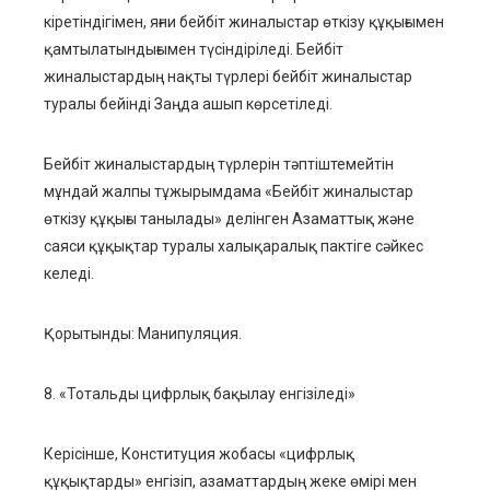
кіретіндігімен, яғни бейбіт жиналыстар өткізу құқығымен
қамтылатындығымен түсіндіріледі. Бейбіт
жиналыстардың нақты түрлері бейбіт жиналыстар
туралы бейінді Заңда ашып көрсетіледі.
Бейбіт жиналыстардың түрлерін тәптіштемейтін
мұндай жалпы тұжырымдама «Бейбіт жиналыстар
өткізу құқығы танылады» делінген Азаматтық және
саяси құқықтар туралы халықаралық пактіге сәйкес
келеді.
Қорытынды: Манипуляция.
8. «Тотальды цифрлық бақылау енгізіледі»
Керісінше, Конституция жобасы «цифрлық
құқықтарды» енгізіп, азаматтардың жеке өмірі мен