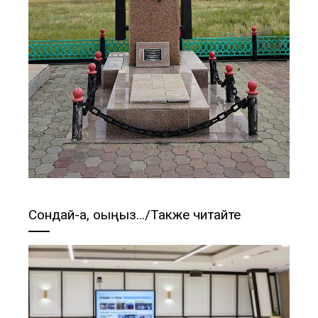
Сондай-ақ, оқыңыз…/Также читайте