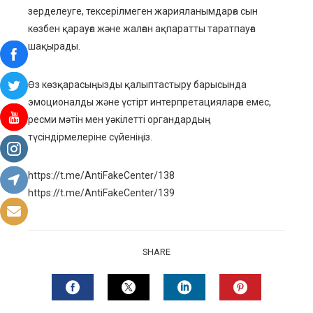
зерделеуге, тексерілмеген жарияланымдарға сын
көзбен қарауға және жалған ақпаратты таратпауға
шақырады.
Өз көзқарасыңызды қалыптастыру барысында
эмоционалды және үстірт интерпретацияларға емес,
ресми мәтін мен уәкілетті органдардың
түсіндірмелеріне сүйеніңіз.
https://t.me/AntiFakeCenter/138
https://t.me/AntiFakeCenter/139
SHARE