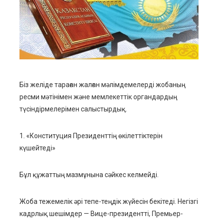
ter
edIn
erest
Біз желіде тараған жалған мәлімдемелерді жобаның
mbleupon
ресми мәтінімен және мемлекеттік органдардың
түсіндірмелерімен салыстырдық.
l
1. «Конституция Президенттің өкілеттіктерін
күшейтеді»
Бұл құжаттың мазмұнына сәйкес келмейді.
Жоба тежемелік әрі тепе-теңдік жүйесін бекітеді. Негізгі
кадрлық шешімдер — Вице-президентті, Премьер-