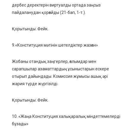
дербес деректерін виртуалды ортада заңсыз
пайдаланудан қорғайды (21-бап, 1-т.).
Қорытынды: Фейк.
9.«Конституция мәтінін шетелдіктер жазған»
Жобаны отандық заңгерлер, ғалымдар мен
сарапшылар азаматтардың ұсыныстарын ескере
отырып дайындады. Комиссия жұмысы ашық әрі
жария түрде жүргізілді.
Қорытынды: Фейк.
10. «Жаңа Конституция халықаралық міндеттемелерді
бұзады»