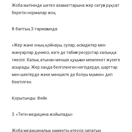
Жоба мәтінінде шетел азаматтарына жер сатуға рұқсат
беретін нормалар жоқ.
8-баптың 3-тармағында:
«Жер және оның қойнауы, сулар, өсімдіктер мен
жануарлар дүниесі, өзге де табиғи ресурстар халыққа
тиесілі. Халық атынан меншік құқығын мемлекет жүзеге
асырады. Жер заңда белгіленген негіздерде, шарттар
мен шектерде жеке меншікте де болуы мүмкін» деп
бекітілген.
Қорытынды: Фейк
3. «Тегін медицина жойылады»
Жоба медициналық көмектің өтеусіз сипатын