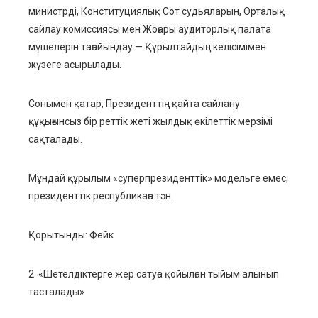
министрді, Конституциялық Сот судьяларын, Орталық
сайлау комиссиясы мен Жоғары аудиторлық палата
мүшелерін тағайындау — Құрылтайдың келісімімен
жүзеге асырылады.
Сонымен қатар, Президенттің қайта сайлану
құқығынсыз бір реттік жеті жылдық өкілеттік мерзімі
сақталады.
Мұндай құрылым «суперпрезиденттік» модельге емес,
президенттік республикаға тән.
Қорытынды: Фейк
2. «Шетелдіктерге жер сатуға қойылған тыйым алынып
тасталады»