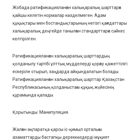
Жобада ратификацияланған халықаралық шарттарға
қайшы келетін нормалар көзделмеген. Адам
құқықтары мен бостандықтарының негізгі қағидаттары
халықаралық деңгейде танылған стандарттарға сәйкес
келтірілген.
Ратификацияланған халықаралық шарттардың
қолданылу тәртібі ұлттық мүдделерді қорғау қажеттілігі
ескеріле отырып, заңдарда айқындалатын болады.
Ратификацияланған халықаралық шарттар Қазақстан
Республикасының қолданыстағы құқық жүйесінің
құрамында қалады.
Қорытынды: Манипуляция.
Жалған ақпаратқа қарсы іс-қимыл орталығы
азаматтарды бастапқы дереккөздерді мұқият