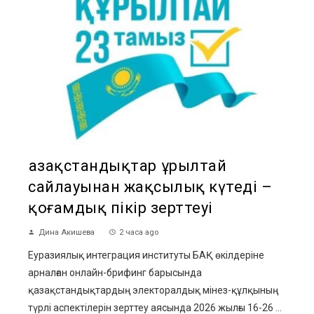
Қазақстандықтар Құрылтай
сайлауынан жақсылық күтеді –
қоғамдық пікір зерттеуі
Дина Акишева
2 часа ago
Еуразиялық интеграция институты БАҚ өкілдеріне
арналған онлайн-брифинг барысында
қазақстандықтардың электоралдық мінез-құлқының
түрлі аспектілерін зерттеу аясында 2026 жылғы 16-26 ...