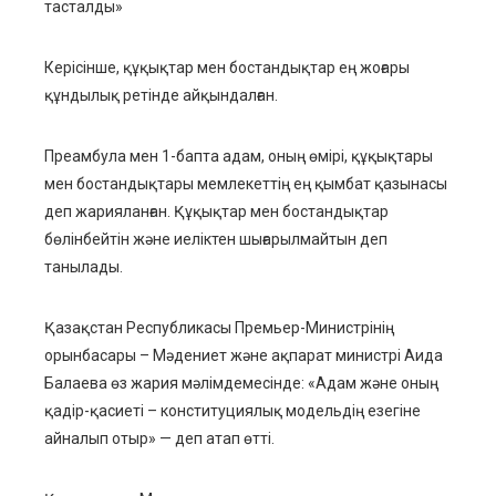
тасталды»
Керісінше, құқықтар мен бостандықтар ең жоғары
құндылық ретінде айқындалған.
Преамбула мен 1-бапта адам, оның өмірі, құқықтары
мен бостандықтары мемлекеттің ең қымбат қазынасы
деп жарияланған. Құқықтар мен бостандықтар
бөлінбейтін және иеліктен шығарылмайтын деп
танылады.
Қазақстан Республикасы Премьер-Министрінің
орынбасары – Мәдениет және ақпарат министрі Аида
Балаева өз жария мәлімдемесінде: «Адам және оның
қадір-қасиеті – конституциялық модельдің езегіне
айналып отыр» — деп атап өтті.