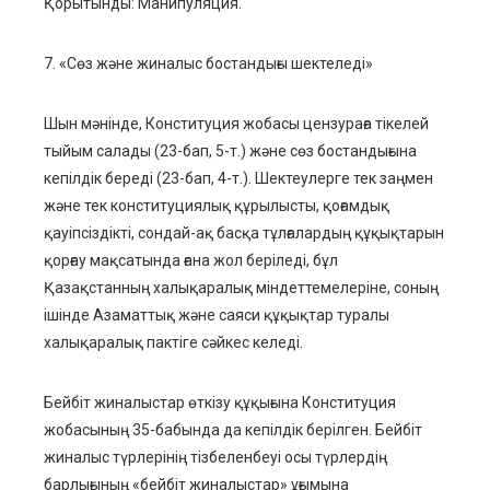
Қорытынды: Манипуляция.
7. «Сөз және жиналыс бостандығы шектеледі»
Шын мәнінде, Конституция жобасы цензураға тікелей
тыйым салады (23-бап, 5-т.) және сөз бостандығына
кепілдік береді (23-бап, 4-т.). Шектеулерге тек заңмен
және тек конституциялық құрылысты, қоғамдық
қауіпсіздікті, сондай-ақ басқа тұлғалардың құқықтарын
қорғау мақсатында ғана жол беріледі, бұл
Қазақстанның халықаралық міндеттемелеріне, соның
ішінде Азаматтық және саяси құқықтар туралы
халықаралық пактіге сәйкес келеді.
Бейбіт жиналыстар өткізу құқығына Конституция
жобасының 35-бабында да кепілдік берілген. Бейбіт
жиналыс түрлерінің тізбеленбеуі осы түрлердің
барлығының «бейбіт жиналыстар» ұғымына