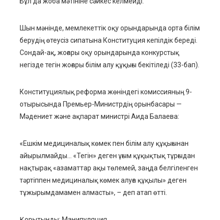
Бұл да жоба мәтініне сәйкес келмейді.
Шын мәнінде, мемлекеттік оқу орындарында орта білім
берудің өтеусіз сипатына Конституция кепілдік береді.
Сондай-ақ, жоғары оқу орындарында конкурстық
негізде тегін жоғары білім алу құқығы бекітіледі (33-бап).
Конституциялық реформа жөніндегі комиссияның 9-
отырысында Премьер-Министрдің орынбасары —
Мәдениет және ақпарат министрі Аида Балаева:
«Ешкім медициналық көмек пен білім алу құқығынан
айырылмайды… «Тегін» деген ұғым құқықтық тұрғыдан
нақтырақ «азаматтар ақы төлемей, заңда белгіленген
тәртіппен медициналық көмек алуға құқылы» деген
тұжырымдамамен алмасты», – деп атап өтті.
Қорытынды: Манипуляция