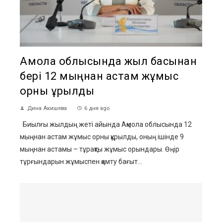
Ақмола облысында жыл басынан
бері 12 мыңнан астам жұмыс
орны құрылды
Дина Акишева
6 дня ago
Биылғы жылдың жеті айында Ақмола облысында 12
мыңнан астам жұмыс орны құрылды, оның ішінде 9
мыңнан астамы – тұрақты жұмыс орындары. Өңір
тұрғындарын жұмыспен қамту бағыт...