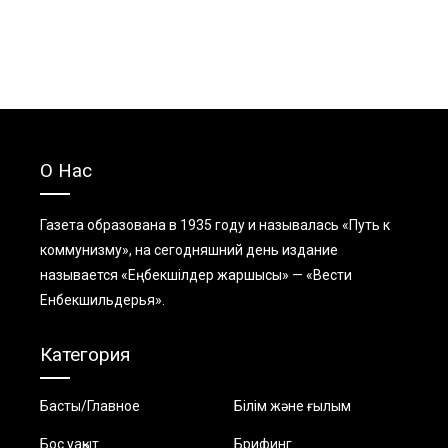
О Нас
Газета образована в 1935 году и называлась «Путь к
коммунизму», на сегодняшний день издание
называется «Еңбекшiлдер жаршысы» — «Вести
Енбекшильдерья».
Категория
Басты/Главное
Білім және ғылым
Бос уақыт
Брифинг