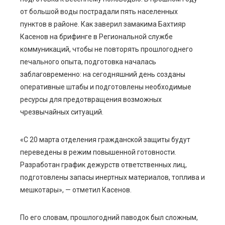
от большой воды пострадали пять населенных
edIn
пунктов в районе. Как заверил замакима Бахтияр
Касенов на брифинге в Региональной службе
erest
коммуникаций, чтобы не повторять прошлогоднего
печального опыта, подготовка началась
mbleupon
заблаговременно: на сегодняшний день созданы
оперативные штабы и подготовлены необходимые
l
ресурсы для предотвращения возможных
чрезвычайных ситуаций.
«С 20 марта отделения гражданской защиты будут
переведены в режим повышенной готовности.
Разработан график дежурств ответственных лиц,
подготовлены запасы инертных материалов, топлива и
мешкотары», — отметил Касенов.
По его словам, прошлогодний паводок был сложным,