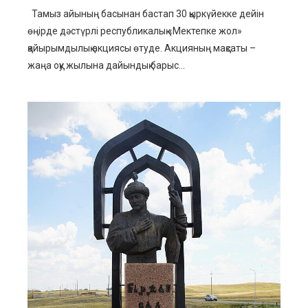
Тамыз айының басынан бастап 30 қыркүйекке дейін
өңірде дәстүрлі республикалық «Мектепке жол»
қайырымдылық акциясы өтуде. Акцияның мақсаты –
жаңа оқу жылына дайындық барыс...