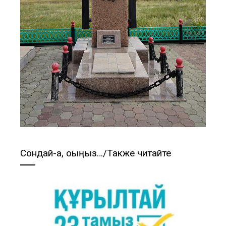
Сондай-ақ, оқыңыз…/Также читайте