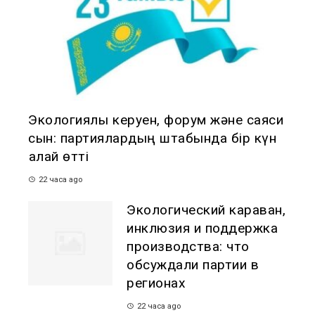
Экологиялық керуен, форум және саяси
сын: партиялардың штабында бір күн
қалай өтті
22 часа ago
Экологический караван,
инклюзия и поддержка
производства: что
обсуждали партии в
регионах
22 часа ago