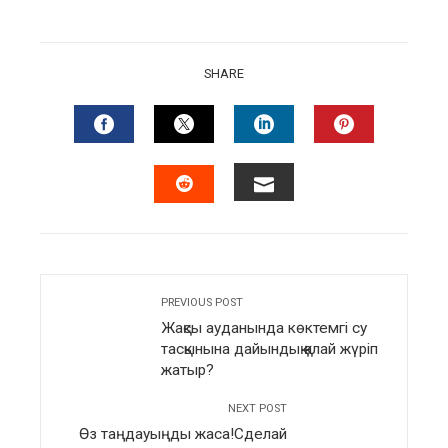
SHARE
FACEBOOK
TWITTER
LINKEDIN
PINTERES
EMAIL
STUMBLEUPON
PREVIOUS POST
Жақсы ауданында көктемгі су
тасқынына дайындық қалай жүріп
жатыр?
NEXT POST
Өз таңдауыңды жаса!Сделай