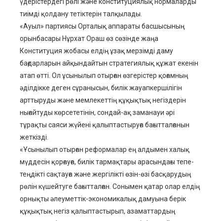
үдерістердегі рөлі және конституциялық нормаларды
тиімді қолдану тетіктерін талқылады.
«Ауыл» партиясы Орталық аппараты басшысының
орынбасары Нұрхат Ораш өз сөзінде жаңа
Конституция жобасы елдің ұзақ мерзімді даму
бағдарларын айқындайтын стратегиялық құжат екенін
атап өтті. Ол ұсынылып отырған өзгерістер қоғамның
әділдікке деген сұранысын, билік жауапкершілігін
арттыруды және мемлекеттің құқықтық негіздерін
нығайтуды көрсететінін, сондай-ақ заманауи әрі
тұрақты саяси жүйені қалыптастыруға бағытталғанын
жеткізді.
«Ұсынылып отырған реформалар ең алдымен халық
мүддесін қорғауға, билік тармақтары арасындағы тепе-
теңдікті сақтауға және жергілікті өзін-өзі басқарудың
рөлін күшейтуге бағытталған. Сонымен қатар олар елдің
орнықты әлеуметтік-экономикалық дамуына берік
құқықтық негіз қалыптастырып, азаматтардың