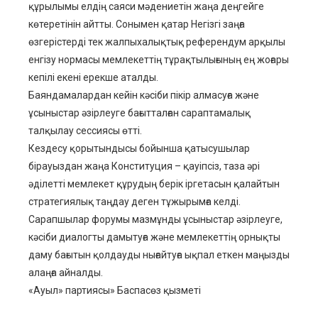
құрылымы елдің саяси мәдениетін жаңа деңгейге
көтеретінін айтты. Сонымен қатар Негізгі заңға
өзгерістерді тек жалпыхалықтық референдум арқылы
енгізу нормасы мемлекеттің тұрақтылығының ең жоғары
кепілі екені ерекше аталды.
Баяндамалардан кейін кәсіби пікір алмасуға және
ұсыныстар әзірлеуге бағытталған сараптамалық
талқылау сессиясы өтті.
Кездесу қорытындысы бойынша қатысушылар
бірауыздан жаңа Конституция – қауіпсіз, таза әрі
әділетті мемлекет құрудың берік іргетасын қалайтын
стратегиялық таңдау деген тұжырымға келді.
Сарапшылар форумы мазмұнды ұсыныстар әзірлеуге,
кәсіби диалогты дамытуға және мемлекеттің орнықты
даму бағытын қолдауды нығайтуға ықпал еткен маңызды
алаңға айналды.
«Ауыл» партиясы» Баспасөз қызметі