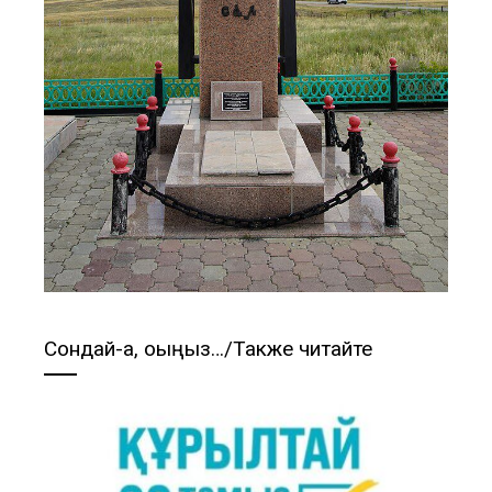
Сондай-ақ, оқыңыз…/Также читайте