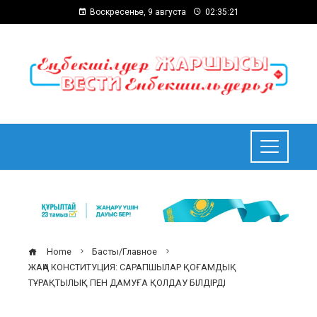
Воскресенье, 9 августа
02:35:21
Home
Басты/Главное
ЖАҢА КОНСТИТУЦИЯ: САРАПШЫЛАР ҚОҒАМДЫҚ
ТҰРАҚТЫЛЫҚ ПЕН ДАМУҒА ҚОЛДАУ БІЛДІРДІ