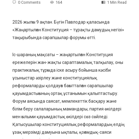
0 Comments
164
1 Min Read
2026 жылғы 9 ақпан. Бүгін Павлодар қаласында
«Жаңартылған Конституция – тұрақты дамудың негізі»
ebook
тақырыбында сарапшылар форумы өтті.
ter
Іс-шараның мақсаты – жаңартылған Конституция
ережелерін жан-жақты сараптамалық талқылау, оны
edIn
практикалық тұрғыда іске асыру бойынша кәсіби
ұсыныстар әзірлеу және конституциялық
erest
реформаларды қолдауға бағытталған сарапшылар
қауымдастығының ортақ ұстанымын қалыптастыру.
mbleupon
Форум аясында саясат, мемлекеттік басқару және
білім беру салаларының мамандары, партия өкілдері
l
мен ғылыми қауымдастық өкілдері сөз сөйледі.
Қатысушылар конституциялық реформалардың елдің
ұзақ мерзімді дамуына ықпалы, қоғамдық-саяси