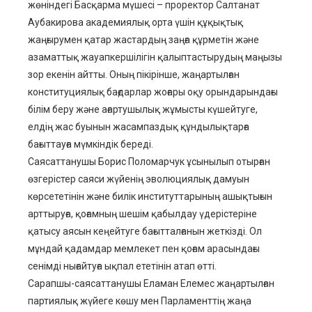
жөніндегі Басқарма мүшесі – проректор Салтанат
Аубакирова академиялық орта үшін құқықтық
жаңғырумен қатар жастардың заңға құрметін және
азаматтық жауапкершілігін қалыптастырудың маңызы
зор екенін айтты. Оның пікірінше, жаңартылған
конституциялық бағдарлар жоғары оқу орындарындағы
білім беру және ағартушылық жұмысты күшейтуге,
елдің жас буынын жасампаздық құндылықтарға
бағыттауға мүмкіндік береді.
Саясаттанушы Борис Поломарчук ұсынылып отырған
өзгерістер саяси жүйенің эволюциялық дамуын
көрсететінін және билік институттарының ашықтығын
арттыруға, қоғамның шешім қабылдау үдерістеріне
қатысу аясын кеңейтуге бағытталғанын жеткізді. Ол
мұндай қадамдар мемлекет пен қоғам арасындағы
сенімді нығайтуға ықпал ететінін атап өтті.
Сарапшы-саясаттанушы Еламан Елемес жаңартылған
партиялық жүйеге көшу мен Парламенттің жаңа