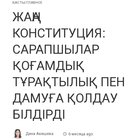
БАСТЫ/ГЛАВНОЕ
ЖАҢА
КОНСТИТУЦИЯ:
САРАПШЫЛАР
ҚОҒАМДЫҚ
ТҰРАҚТЫЛЫҚ ПЕН
ДАМУҒА ҚОЛДАУ
БІЛДІРДІ
Дина Акишева
6 месяца ago