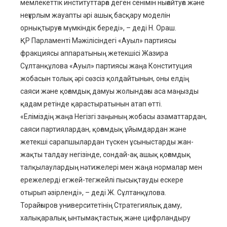
мемлекеттік институттарға деген сенімін нығайтуға және
неғұрлым жауапты әрі ашық басқару моделін
орнықтыруға мүмкіндік береді», – деді Н. Ораш.
ҚР Парламенті Мәжілісіндегі «Ауыл» партиясы
фракциясы аппаратының жетекшісі Жазира
Сұлтанқұлова «Ауыл» партиясы жаңа Конституция
жобасын толық әрі сөзсіз қолдайтынын, оны елдің
саяси және қоғамдық дамуы жолындағы аса маңызды
қадам ретінде қарастыратынын атап өтті.
«Еліміздің жаңа Негізгі заңының жобасы азаматтардан,
саяси партиялардан, қоғамдық ұйымдардан және
жетекші сарапшылардан түскен ұсыныстарды жан-
жақты талдау негізінде, сондай-ақ ашық қоғамдық
талқылаулардың нәтижелері мен жаңа нормалар мен
ережелерді егжей-тегжейлі пысықтауды ескере
отырып әзірленді», – деді Ж. Сұлтанқұлова.
Торайғыров университетінің Стратегиялық даму,
халықаралық ынтымақтастық және цифрландыру