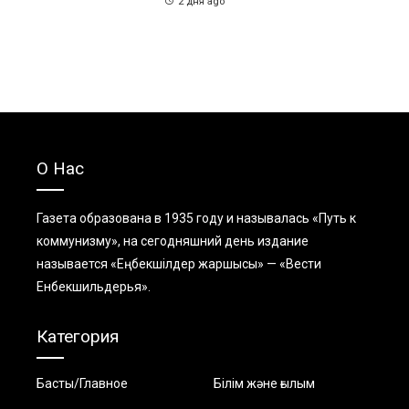
2 дня ago
О Нас
Газета образована в 1935 году и называлась «Путь к
коммунизму», на сегодняшний день издание
называется «Еңбекшiлдер жаршысы» — «Вести
Енбекшильдерья».
Категория
Басты/Главное
Білім және ғылым