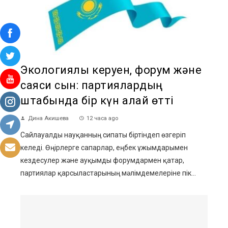
Экологиялық керуен, форум және
саяси сын: партиялардың
штабында бір күн қалай өтті
Дина Акишева
12 часа ago
Сайлауалды науқанның сипаты біртіндеп өзгеріп
келеді. Өңірлерге сапарлар, еңбек ұжымдарымен
кездесулер және ауқымды форумдармен қатар,
партиялар қарсыластарының мәлімдемелеріне пік...