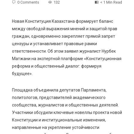
0 Comments
132
< 1 Min Read
Новая Конституция Казахстана формирует баланс
между свободой выражения мнений и защитой прав
ebook
граждан, одновременно закрепляет прямой запрет
цензуры и устанавливает правовые рамки
ter
ответственности. Об этом заявил журналист Нурбек
Матжани на экспертной платформе «Конституционная
edIn
реформа и общественный диалог: формируя
будущее».
erest
Площадка объединила депутатов Парламента,
mbleupon
политологов, представителей академического
сообщества, журналистов и общественных деятелей.
l
Участники обсудили ключевые новеллы проекта новой
Конституции и институциональные изменения,
направленные на укрепление устойчивости