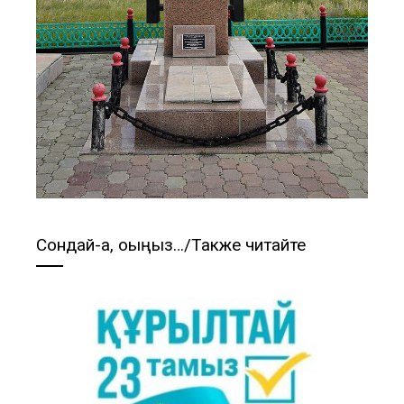
Сондай-ақ, оқыңыз…/Также читайте