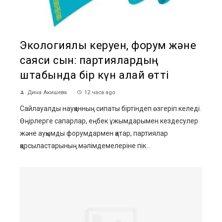
Экологиялық керуен, форум және
саяси сын: партиялардың
штабында бір күн қалай өтті
Дина Акишева
12 часа ago
Сайлауалды науқанның сипаты біртіндеп өзгеріп келеді.
Өңірлерге сапарлар, еңбек ұжымдарымен кездесулер
және ауқымды форумдармен қатар, партиялар
қарсыластарының мәлімдемелеріне пік...