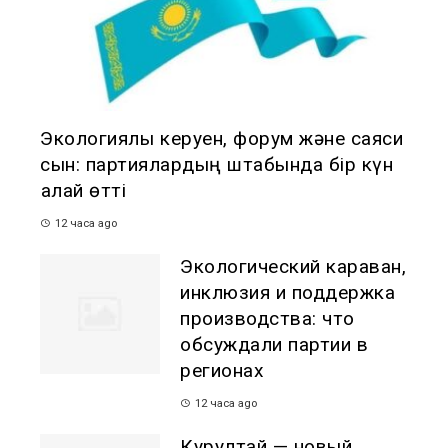
Экологиялық керуен, форум және саяси
сын: партиялардың штабында бір күн
қалай өтті
12 часа ago
Экологический караван,
инклюзия и поддержка
производства: что
обсуждали партии в
регионах
12 часа ago
Курултай — новый