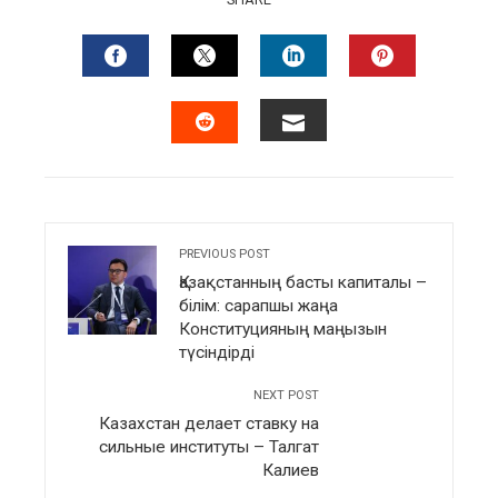
FACEBOOK
TWITTER
LINKEDIN
PINTERES
EMAIL
STUMBLEUPON
PREVIOUS POST
Қазақстанның басты капиталы –
білім: сарапшы жаңа
Конституцияның маңызын
түсіндірді
NEXT POST
Казахстан делает ставку на
сильные институты – Талгат
Калиев