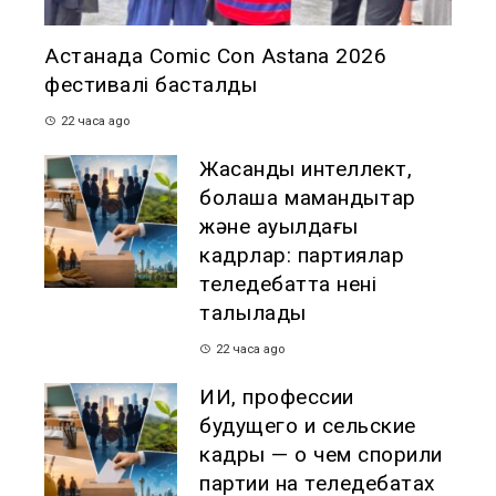
Астанада Comic Con Astana 2026
фестивалі басталды
22 часа ago
Жасанды интеллект,
болашақ мамандықтар
және ауылдағы
кадрлар: партиялар
теледебатта нені
талқылады
22 часа ago
ИИ, профессии
будущего и сельские
кадры — о чем спорили
партии на теледебатах