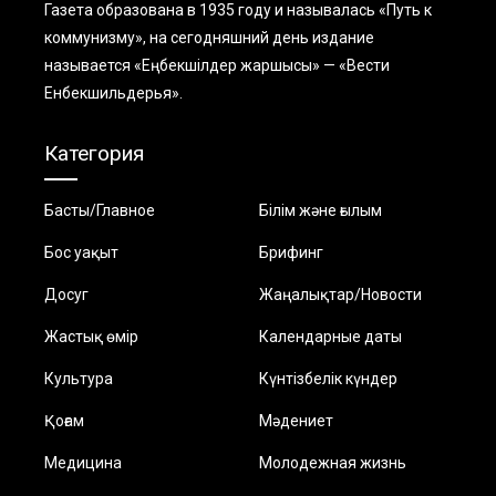
Газета образована в 1935 году и называлась «Путь к
коммунизму», на сегодняшний день издание
называется «Еңбекшiлдер жаршысы» — «Вести
Енбекшильдерья».
Категория
Басты/Главное
Білім және ғылым
Бос уақыт
Брифинг
Досуг
Жаңалықтар/Новости
Жастық өмір
Календарные даты
Культура
Күнтізбелік күндер
Қоғам
Мәдениет
Медицина
Молодежная жизнь