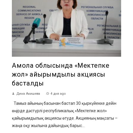
Ақмола облысында «Мектепке
жол» қайырымдылық акциясы
басталды
Дина Акишева
4 дня ago
Тамыз айының басынан бастап 30 қыркүйекке дейін
өңірде дәстүрлі республикалық «Мектепке жол»
қайырымдылық акциясы өтуде. Акцияның мақсаты –
жаңа оқу жылына дайындық барыс...