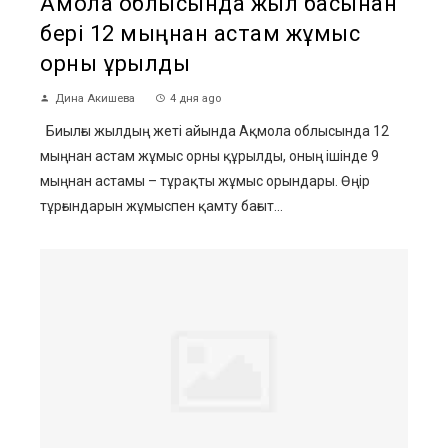
Ақмола облысында жыл басынан
бері 12 мыңнан астам жұмыс
орны құрылды
Дина Акишева
4 дня ago
Биылғы жылдың жеті айында Ақмола облысында 12
мыңнан астам жұмыс орны құрылды, оның ішінде 9
мыңнан астамы – тұрақты жұмыс орындары. Өңір
тұрғындарын жұмыспен қамту бағыт...