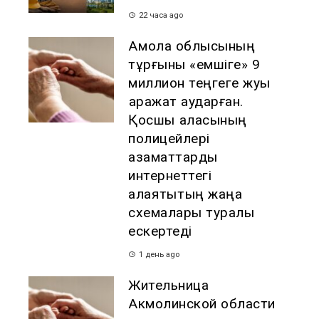
22 часа ago
Ақмола облысының
тұрғыны «емшіге» 9
миллион теңгеге жуық
қаражат аударған.
Қосшы қаласының
полицейлері
азаматтарды
интернеттегі
алаяқтықтың жаңа
схемалары туралы
ескертеді
1 день ago
Жительница
Акмолинской области