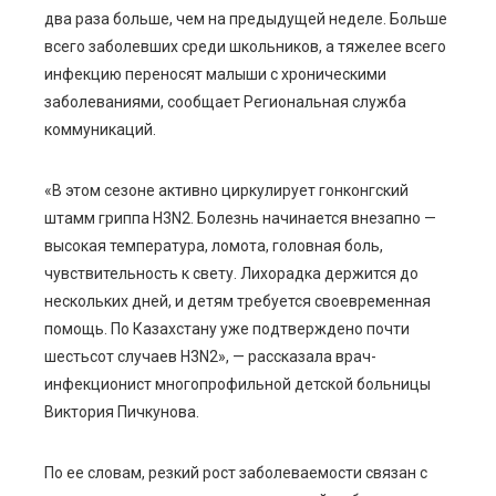
ebook
два раза больше, чем на предыдущей неделе. Больше
всего заболевших среди школьников, а тяжелее всего
ter
инфекцию переносят малыши с хроническими
заболеваниями, сообщает Региональная служба
edIn
коммуникаций.
erest
«В этом сезоне активно циркулирует гонконгский
штамм гриппа H3N2. Болезнь начинается внезапно —
mbleupon
высокая температура, ломота, головная боль,
чувствительность к свету. Лихорадка держится до
l
нескольких дней, и детям требуется своевременная
помощь. По Казахстану уже подтверждено почти
шестьсот случаев H3N2», — рассказала врач-
инфекционист многопрофильной детской больницы
Виктория Пичкунова.
По ее словам, резкий рост заболеваемости связан с