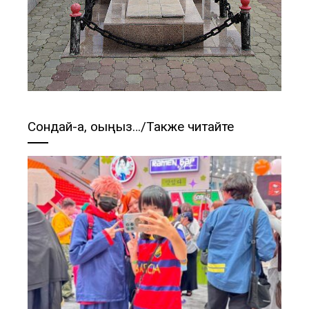
Сондай-ақ, оқыңыз…/Также читайте