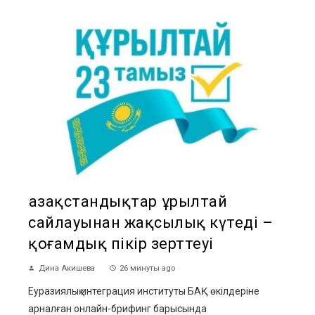
Қазақстандықтар Құрылтай
сайлауынан жақсылық күтеді –
қоғамдық пікір зерттеуі
Дина Акишева
26 минуты ago
Еуразиялық интеграция институты БАҚ өкілдеріне
арналған онлайн-брифинг барысында