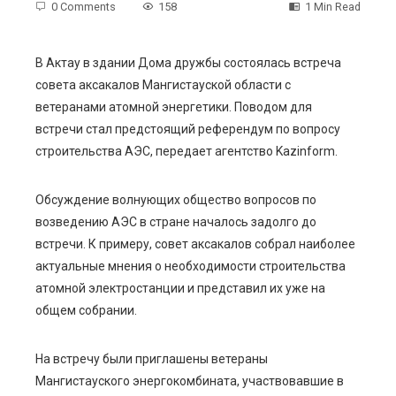
0 Comments
158
1 Min Read
В Актау в здании Дома дружбы состоялась встреча
совета аксакалов Мангистауской области с
ebook
ветеранами атомной энергетики. Поводом для
встречи стал предстоящий референдум по вопросу
ter
строительства АЭС, передает агентство Kazinform.
edIn
Обсуждение волнующих общество вопросов по
возведению АЭС в стране началось задолго до
erest
встречи. К примеру, совет аксакалов собрал наиболее
актуальные мнения о необходимости строительства
mbleupon
атомной электростанции и представил их уже на
общем собрании.
l
На встречу были приглашены ветераны
Мангистауского энергокомбината, участвовавшие в