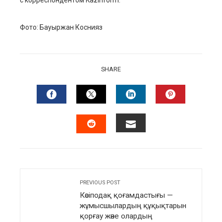
с корреспондентом Kazinform.
Фото: Бауыржан Коснияз
SHARE
FACEBOOK
TWITTER
LINKEDIN
PINTERES
EMAIL
STUMBLEUPON
PREVIOUS POST
Кәсіподақ қоғамдастығы —
жұмысшылардың құқықтарын
қорғау және олардың