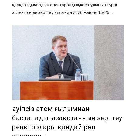
қазақстандықтардың электоралдық мінез-құлқының түрлі
аспектілерін зерттеу аясында 2026 жылғы 16-26 ...
Қауіпсіз атом ғылымнан
басталады: Қазақстанның зерттеу
реакторлары қандай рөл