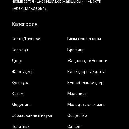
называется «Еңбекшiлдер жаршысы» — «Вести
Енбекшильдерья».
Категория
Басты/Главное
Білім және ғылым
Бос уақыт
Брифинг
Досуг
Жаңалықтар/Новости
Жастық өмір
Календарные даты
Культура
Күнтізбелік күндер
Қоғам
Мәдениет
Медицина
Молодежная жизнь
Образование и наука
Общество
Политика
Саясат