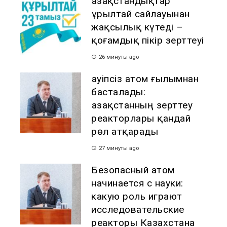
Қазақстандықтар
Құрылтай сайлауынан
жақсылық күтеді –
қоғамдық пікір зерттеуі
26 минуты ago
Қауіпсіз атом ғылымнан
басталады:
Қазақстанның зерттеу
реакторлары қандай
рөл атқарады
27 минуты ago
Безопасный атом
начинается с науки:
какую роль играют
исследовательские
реакторы Казахстана