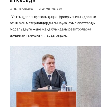
атқарады
Дина Акишева
27 минуты ago
Ұлттық ядролық орталықтың инфрақұрылымы ядролық
отын мен материалдарды сынауға, ауыр апаттарды
модельдеуге және жаңа буындағы реакторларға
арналған технологияларды әзірле...