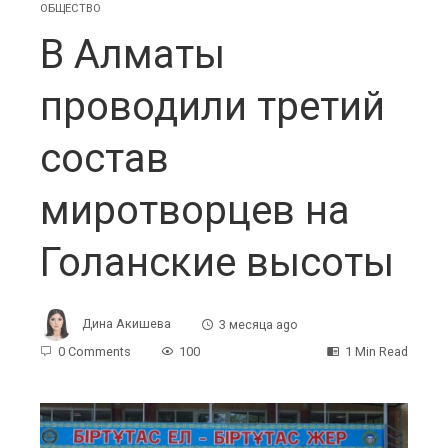
ОБЩЕСТВО
В Алматы
проводили третий
состав
миротворцев на
Голанские высоты
Дина Акишева
3 месяца ago
0 Comments
100
1 Min Read