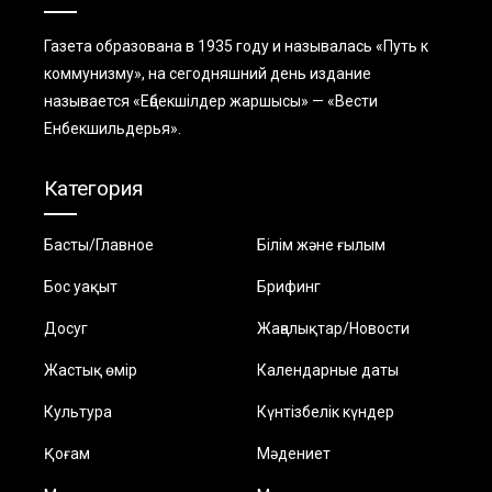
Газета образована в 1935 году и называлась «Путь к
коммунизму», на сегодняшний день издание
называется «Еңбекшiлдер жаршысы» — «Вести
Енбекшильдерья».
Категория
Басты/Главное
Білім және ғылым
Бос уақыт
Брифинг
Досуг
Жаңалықтар/Новости
Жастық өмір
Календарные даты
Культура
Күнтізбелік күндер
Қоғам
Мәдениет