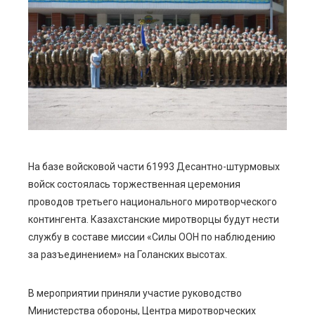
ebook
ter
edIn
erest
mbleupon
На базе войсковой части 61993 Десантно-штурмовых
войск состоялась торжественная церемония
l
проводов третьего национального миротворческого
контингента. Казахстанские миротворцы будут нести
службу в составе миссии «Силы ООН по наблюдению
за разъединением» на Голанских высотах.
В мероприятии приняли участие руководство
Министерства обороны, Центра миротворческих