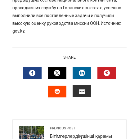
предыдущих состава национального контингента,
проходивших службу на Голанских высотах, успешно
выполнили все поставленные задачи и получили
высокую оценку руководства миссии ООН. Источник:
gov.kz
SHARE
FACEBOOK
TWITTER
LINKEDIN
PINTERES
EMAIL
STUMBLEUPON
PREVIOUS POST
Бітімгерлердің үшінші құрамы