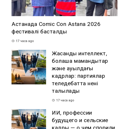
Астанада Comic Con Astana 2026
фестивалі басталды
17 часа ago
Жасанды интеллект,
болашақ мамандықтар
және ауылдағы
кадрлар: партиялар
теледебатта нені
талқылады
17 часа ago
ИИ, профессии
будущего и сельские
кадры — о чем спорили