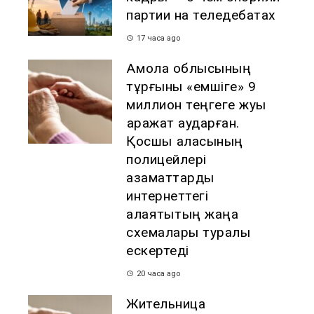
партии на теледебатах
17 часа ago
Ақмола облысының
тұрғыны «емшіге» 9
миллион теңгеге жуық
қаражат аударған.
Қосшы қаласының
полицейлері
азаматтарды
интернеттегі
алаяқтықтың жаңа
схемалары туралы
ескертеді
20 часа ago
Жительница