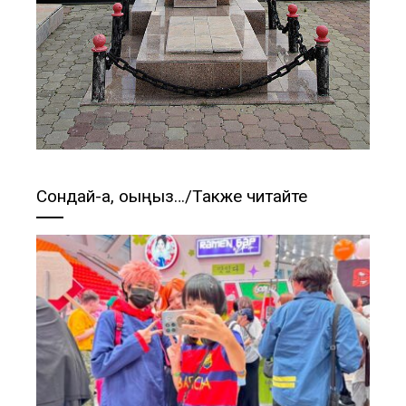
Сондай-ақ, оқыңыз…/Также читайте