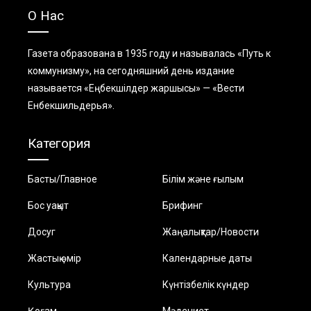
О Нас
Газета образована в 1935 году и называлась «Путь к
коммунизму», на сегодняшний день издание
называется «Еңбекшiлдер жаршысы» — «Вести
Енбекшильдерья».
Категория
Басты/Главное
Білім және ғылым
Бос уақыт
Брифинг
Досуг
Жаңалықтар/Новости
Жастық өмір
Календарные даты
Культура
Күнтізбелік күндер
Қоғам
Мәдениет