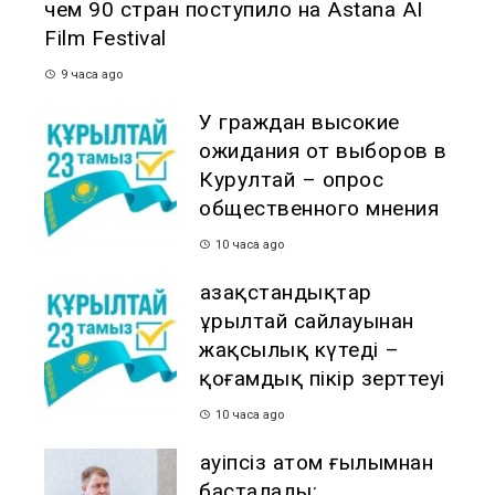
чем 90 стран поступило на Astana AI
Film Festival
9 часа ago
У граждан высокие
ожидания от выборов в
Курултай – опрос
общественного мнения
10 часа ago
Қазақстандықтар
Құрылтай сайлауынан
жақсылық күтеді –
қоғамдық пікір зерттеуі
10 часа ago
Қауіпсіз атом ғылымнан
басталады: