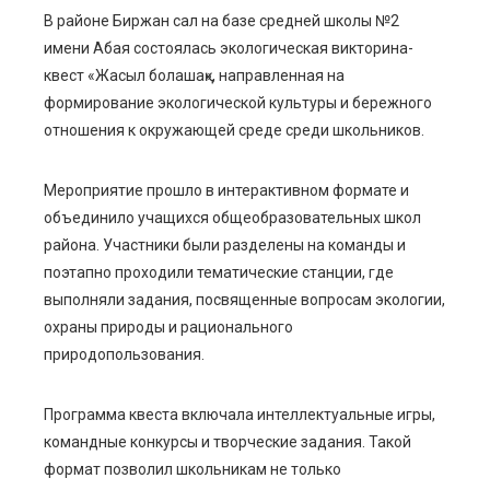
В районе Биржан сал на базе средней школы №2
имени Абая состоялась экологическая викторина-
ebook
квест «Жасыл болашақ», направленная на
формирование экологической культуры и бережного
ter
отношения к окружающей среде среди школьников.
edIn
Мероприятие прошло в интерактивном формате и
объединило учащихся общеобразовательных школ
erest
района. Участники были разделены на команды и
поэтапно проходили тематические станции, где
mbleupon
выполняли задания, посвященные вопросам экологии,
охраны природы и рационального
l
природопользования.
Программа квеста включала интеллектуальные игры,
командные конкурсы и творческие задания. Такой
формат позволил школьникам не только