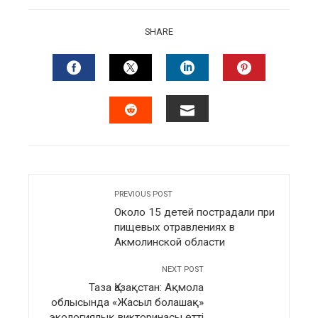
SHARE
FACEBOOK
TWITTER
LINKEDIN
PINTERES
EMAIL
STUMBLEUPON
PREVIOUS POST
Около 15 детей пострадали при
пищевых отравлениях в
Акмолинской области
NEXT POST
Таза Қазақстан: Ақмола
облысында «Жасыл болашақ»
экологиялық викторинасы өтті