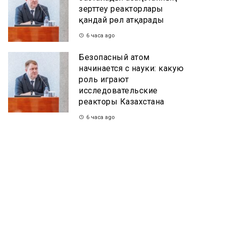
зерттеу реакторлары
қандай рөл атқарады
6 часа ago
Безопасный атом
начинается с науки: какую
роль играют
исследовательские
реакторы Казахстана
6 часа ago