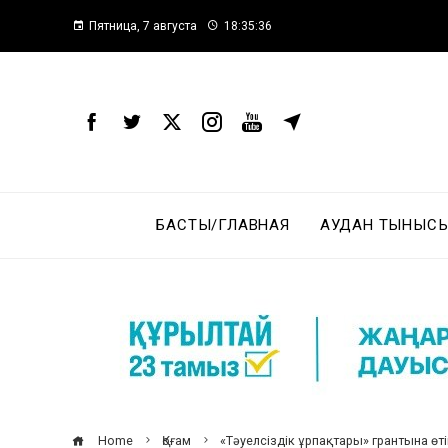
Пятница, 7 августа
18:35:37
БАСТЫ/ГЛАВНАЯ
АУДАН ТЫНЫСЫ
Home
Қоғам
«Тәуелсіздік ұрпақтары» грантына өт