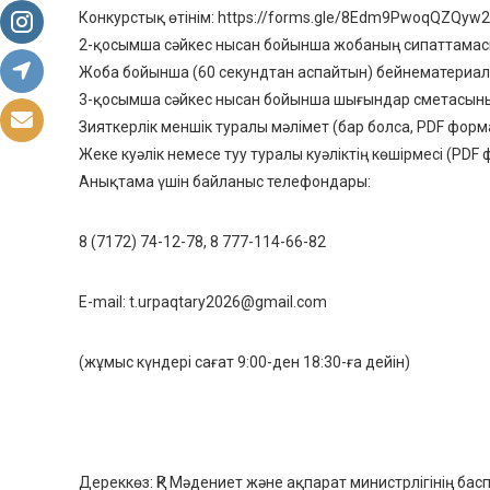
Конкурстық өтінім: https://forms.gle/8Edm9PwoqQZQyw
2-қосымша сәйкес нысан бойынша жобаның сипаттамас
Жоба бойынша (60 секундтан аспайтын) бейнематериал 
3-қосымша сәйкес нысан бойынша шығындар сметасыны
Зияткерлік меншік туралы мәлімет (бар болса, PDF форм
Жеке куәлік немесе туу туралы куәліктің көшірмесі (PDF
Анықтама үшін байланыс телефондары:
8 (7172) 74-12-78, 8 777-114-66-82
E-mail: t.urpaqtary2026@gmail.com
(жұмыс күндері сағат 9:00-ден 18:30-ға дейін)
Дереккөз: ҚР Мәдениет және ақпарат министрлігінің бас