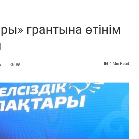
ары» грантына өтінім
ы
1 Min Read
s
88