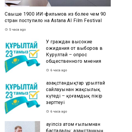
Свыше 1900 ИИ-фильмов из более чем 90
стран поступило на Astana AI Film Festival
5 часа ago
У граждан высокие
ожидания от выборов в
Курултай – опрос
общественного мнения
6 часа ago
Қазақстандықтар Құрылтай
сайлауынан жақсылық
күтеді – қоғамдық пікір
зерттеуі
6 часа ago
Қауіпсіз атом ғылымнан
басталады: Қазақстанның