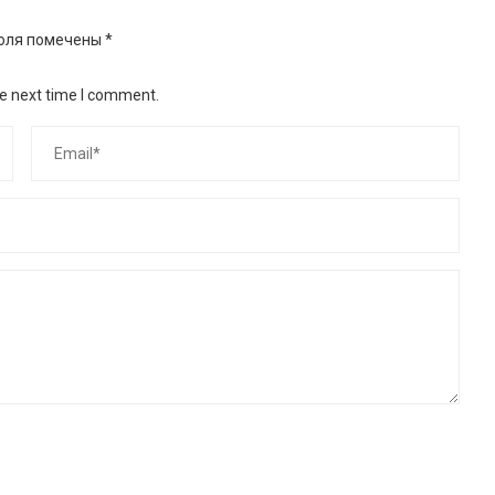
оля помечены
*
he next time I comment.