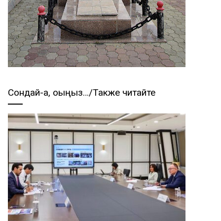
Сондай-ақ, оқыңыз…/Также читайте