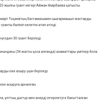
25 жылғы грант иегері Айжан Өмірбаева қатысты.
омарт Тоқаевтың бастамасымен шығармашыл жастарды
анты бөлініп келетіні атап өтілді.
геден 30 грант беріледі.
ығындағы (34 жасты қоса алғанда) азаматтары үміткер бола
рды іске асыру үшін беріледі:
ске асыруға арналған;
, ұлттық дәстүр мен өнерді ілгерілетуге бағытталған