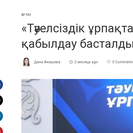
ҚОҒАМ
«Тәуелсіздік ұрпақт
қабылдау басталд
Дина Акишева
2 месяца ago
0 Comment
Facebook
witter
inkedIn