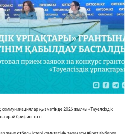
қ коммуникациялар қызметінде 2026 жылғы «Тәуелсіздік
а орай брифинг өтті.
р және отбасы істері комитетінің төрағасы Қайрат Қамбаров,