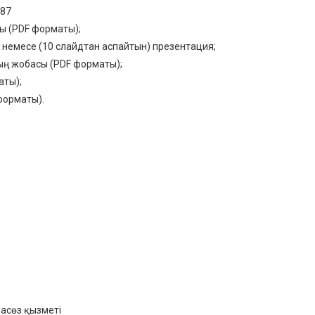
287
ы (PDF форматы);
немесе (10 слайдтан аспайтын) презентация;
ң жобасы (PDF форматы);
аты);
 форматы).
пасөз қызметі