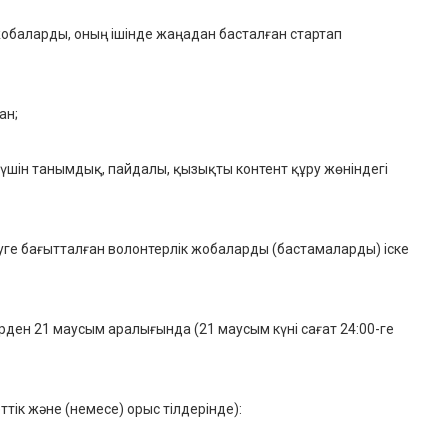
обаларды, оның ішінде жаңадан басталған стартап
ан;
үшін танымдық, пайдалы, қызықты контент құру жөніндегі
уге бағытталған волонтерлік жобаларды (бастамаларды) іске
ірден 21 маусым аралығында (21 маусым күні сағат 24:00-ге
ттік және (немесе) орыс тілдерінде):