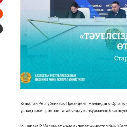
interest
Stumbleupon
mail
Қазақстан Республикасы Президенті жанындағы Орталы
ұрпақтары» грантын тағайындау конкурсының басталуын
Іс-шараға ҚР Мәдениет және ақпарат министрлігінің Жаста