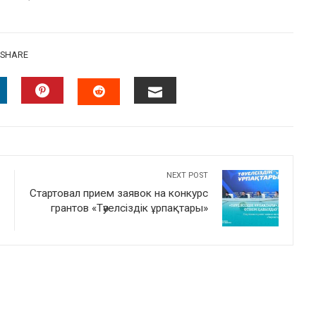
SHARE
INKEDIN
PINTEREST
EMAIL
STUMBLEUPON
NEXT POST
Стартовал прием заявок на конкурс
грантов «Тәуелсіздік ұрпақтары»