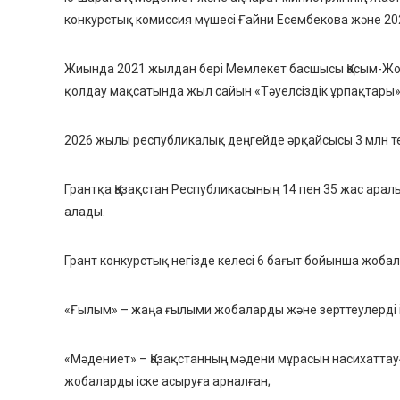
конкурстық комиссия мүшесі Ғайни Есембекова және 20
Жиында 2021 жылдан бері Мемлекет басшысы Қасым-Ж
қолдау мақсатында жыл сайын «Тәуелсіздік ұрпақтары» гр
2026 жылы республикалық деңгейде әрқайсысы 3 млн тең
Грантқа Қазақстан Республикасының 14 пен 35 жас арал
алады.
Грант конкурстық негізде келесі 6 бағыт бойынша жобала
«Ғылым» – жаңа ғылыми жобаларды және зерттеулерді і
«Мәдениет» – Қазақстанның мәдени мұрасын насихаттауға
жобаларды іске асыруға арналған;