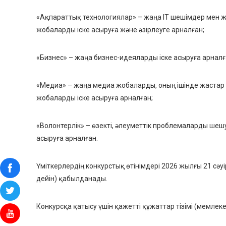
«Ақпараттық технологиялар» – жаңа IT шешімдер мен ж
жобаларды іске асыруға және әзірлеуге арналған;
«Бизнес» – жаңа бизнес-идеяларды іске асыруға арналғ
«Медиа» – жаңа медиа жобаларды, оның ішінде жастар 
жобаларды іске асыруға арналған;
«Волонтерлік» – өзекті, әлеуметтік проблемаларды шеш
асыруға арналған.
Үміткерлердің конкурстық өтінімдері 2026 жылғы 21 сәу
дейін) қабылданады.
Конкурсқа қатысу үшін қажетті құжаттар тізімі (мемлеке