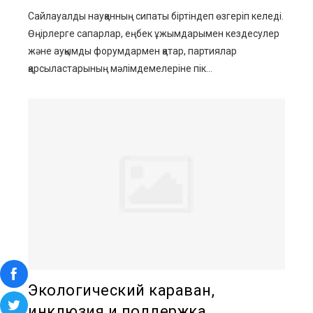
Сайлауалды науқанның сипаты біртіндеп өзгеріп келеді.
Өңірлерге сапарлар, еңбек ұжымдарымен кездесулер
және ауқымды форумдармен қатар, партиялар
қарсыластарының мәлімдемелеріне пік...
Экологический караван,
инклюзия и поддержка