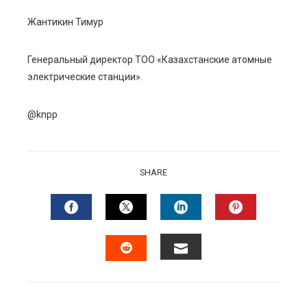
Жантикин Тимур
Генеральный директор ТОО «Казахстанские атомные
электрические станции».
@knpp
SHARE
FACEBOOK
TWITTER
LINKEDIN
PINTERES
EMAIL
STUMBLEUPON