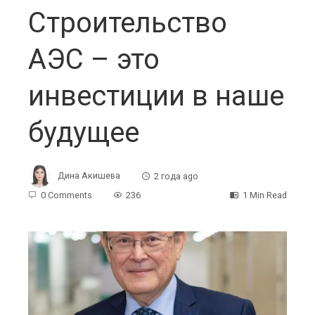
Строительство
АЭС – это
инвестиции в наше
будущее
Дина Акишева
2 года ago
0 Comments
236
1 Min Read
ebook
ter