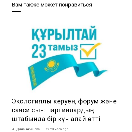
Вам также может понравиться
Экологиялық керуен, форум және
саяси сын: партиялардың
штабында бір күн қалай өтті
Дина Акишева
20 часа ago