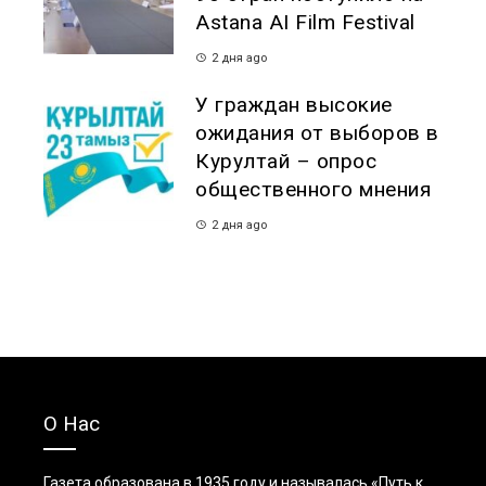
Astana AI Film Festival
2 дня ago
У граждан высокие
ожидания от выборов в
Курултай – опрос
общественного мнения
2 дня ago
О Нас
Газета образована в 1935 году и называлась «Путь к