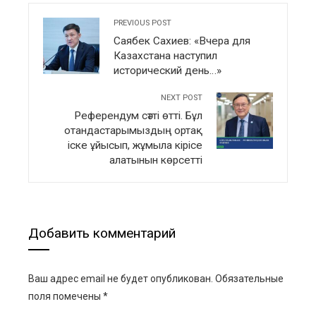
PREVIOUS POST
Саябек Сахиев: «Вчера для
Казахстана наступил
исторический день…»
NEXT POST
Референдум сәтті өтті. Бұл
отандастарымыздың ортақ
іске ұйысып, жұмыла кірісе
алатынын көрсетті
Добавить комментарий
Ваш адрес email не будет опубликован.
Обязательные
поля помечены
*