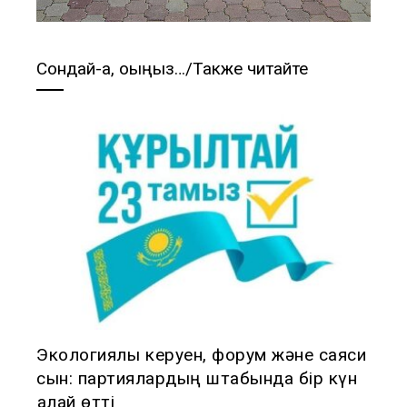
Сондай-ақ, оқыңыз…/Также читайте
Экологиялық керуен, форум және саяси
сын: партиялардың штабында бір күн
қалай өтті