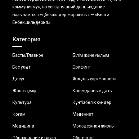
коммунизму», на сегодняшний день издание
называется «Еңбекшiлдер жаршысы» — «Вести
Енбекшильдерья».
Категория
Басты/Главное
Білім және ғылым
Бос уақыт
Брифинг
Досуг
Жаңалықтар/Новости
Жастық өмір
Календарные даты
Культура
Күнтізбелік күндер
Қоғам
Мәдениет
Медицина
Молодежная жизнь
Образование и наука
Общество