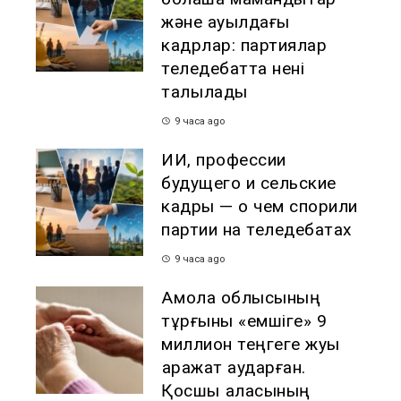
және ауылдағы
кадрлар: партиялар
теледебатта нені
талқылады
9 часа ago
ИИ, профессии
будущего и сельские
кадры — о чем спорили
партии на теледебатах
9 часа ago
Ақмола облысының
тұрғыны «емшіге» 9
миллион теңгеге жуық
қаражат аударған.
Қосшы қаласының