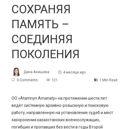
СОХРАНЯЯ
ПАМЯТЬ –
СОЕДИНЯЯ
ПОКОЛЕНИЯ
Дина Акишева
4 месяца ago
0 Comments
121
1 Min Read
ОО «Atamnyn Amanaty» на протяжении шести лет
ведёт системную архивно-розыскную и поисковую
ebook
работу, направленную на установление судеб и мест
захоронения казахстанских военнослужащих,
ter
погибших и пропавших без вести в годы Второй