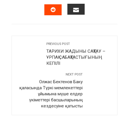
FACEBOOK
TWITTER
LINKEDIN
PINTERES
EMAIL
STUMBLEUPON
PREVIOUS POST
ТАРИХИ ЖАДЫНЫ САҚТАУ –
ҰРПАҚ САБАҚТАСТЫҒЫНЫҢ
КЕПІЛІ
NEXT POST
Олжас Бектенов Баку
қаласында Түркі мемлекеттері
ұйымына мүше елдер
үкіметтері басшыларының
кездесуіне қатысты