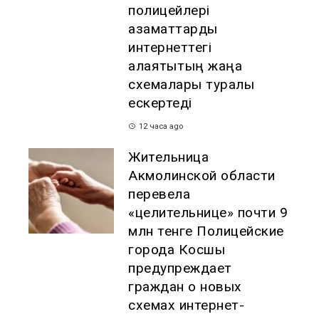
полицейлері
азаматтарды
интернеттегі
алаяқтықтың жаңа
схемалары туралы
ескертеді
12 часа ago
Жительница
Акмолинской области
перевела
«целительнице» почти 9
млн тенге Полицейские
города Косшы
предупреждает
граждан о новых
схемах интернет-