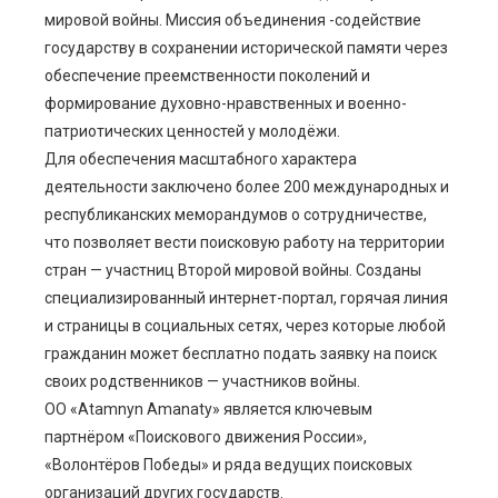
мировой войны. Миссия объединения -содействие
edIn
государству в сохранении исторической памяти через
обеспечение преемственности поколений и
erest
формирование духовно-нравственных и военно-
патриотических ценностей у молодёжи.
Для обеспечения масштабного характера
mbleupon
деятельности заключено более 200 международных и
республиканских меморандумов о сотрудничестве,
l
что позволяет вести поисковую работу на территории
стран — участниц Второй мировой войны. Созданы
специализированный интернет-портал, горячая линия
и страницы в социальных сетях, через которые любой
гражданин может бесплатно подать заявку на поиск
своих родственников — участников войны.
ОО «Atamnyn Amanaty» является ключевым
партнёром «Поискового движения России»,
«Волонтёров Победы» и ряда ведущих поисковых
организаций других государств.