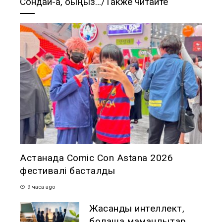
Сондай-ақ, оқыңыз…/Также читайте
Астанада Comic Con Astana 2026
фестивалі басталды
9 часа ago
Жасанды интеллект,
болашақ мамандықтар