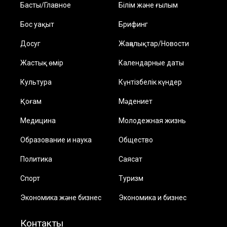
Басты/Главное
Білім және ғылым
Бос уақыт
Брифинг
Досуг
Жаңалықтар/Новости
Жастық өмір
Календарные даты
Культура
Күнтізбелік күндер
Қоғам
Мәдениет
Медицина
Молодежная жизнь
Образование и наука
Общество
Политика
Саясат
Спорт
Туризм
Экономика және бизнес
Экономика и бизнес
Контакты