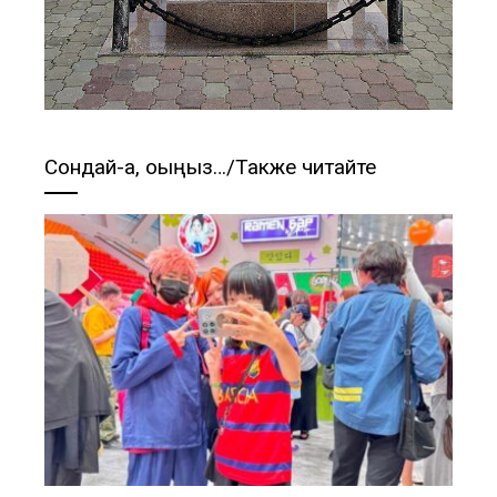
Сондай-ақ, оқыңыз…/Также читайте