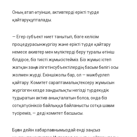
Оның атап өтуінше, активтерді ерікті түрде
қайтаруқұпталады.
— Егер субъект ниет танытып, бізге келісім
процедурасынжүргізу және ерікті түрде қайтару
немесе акивтер мен мүліктерді беру туралы өтініш
білдірсе, біз тиісті жұмысістейміз. Біз жұмыс істеп
жатқан заңға ілігетінсубъектілердің басым бөлігі осы
жолмен жүрді. Екіншіжолы бар, ол — мәжбүрлеп
қайтару. Комитет сараптамалықтексеру жұмысын
жүргізген кезде заңдылықты негізді түрдекүдік
тудыратын актив анықталатын болса, онда біз
сотқатүсініксіз байлыққа байланысты сотқа шағым
түсіреміз, — деді комитет басшысы.
Бұған дейін хабарлағанымыздай енді заңсыз