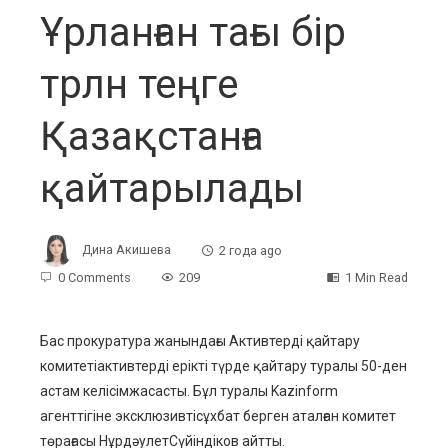
Ұрланған тағы бір
трлн теңге
Қазақстанға
қайтарылады
Дина Акишева
2 года ago
0 Comments
209
1 Min Read
Бас прокуратура жанындағы Активтерді қайтару
комитетіактивтерді ерікті түрде қайтару туралы 50-ден
ebook
астам келісімжасасты. Бұл туралы Kazinform
агенттігіне эксклюзивтісұхбат берген аталған комитет
ter
төрағасы НұрдәулетСүйіндіков айтты.