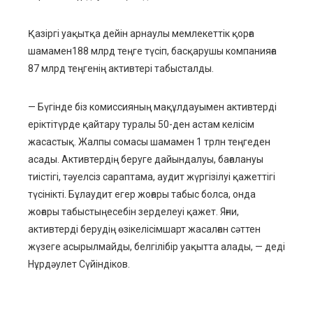
edIn
Қазіргі уақытқа дейін арнаулы мемлекеттік қорға
шамамен188 млрд теңге түсіп, басқарушы компанияға
erest
87 млрд теңгенің активтері табысталды.
mbleupon
— Бүгінде біз комиссияның мақұлдауымен активтерді
еріктітүрде қайтару туралы 50-ден астам келісім
l
жасастық. Жалпы сомасы шамамен 1 трлн теңгеден
асады. Активтердің беруге дайындалуы, бағалануы
тиістігі, тәуелсіз сараптама, аудит жүргізілуі қажеттігі
түсінікті. Бұлаудит егер жоғары табыс болса, онда
жоғары табыстыңесебін зерделеуі қажет. Яғни,
активтерді берудің өзікелісімшарт жасалған сәттен
жүзеге асырылмайды, белгілібір уақытта алады, — деді
Нұрдәулет Сүйіндіков.