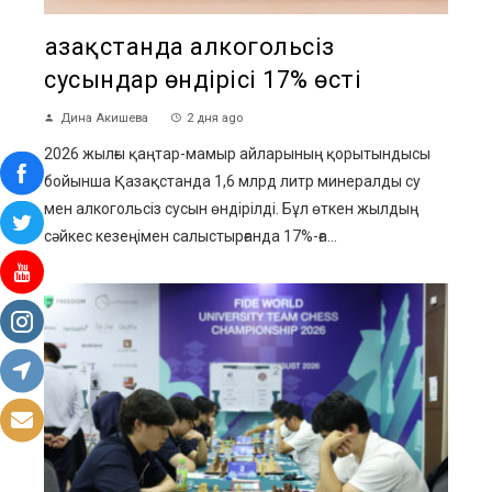
Қазақстанда алкогольсіз
сусындар өндірісі 17% өсті
Дина Акишева
2 дня ago
2026 жылғы қаңтар-мамыр айларының қорытындысы
бойынша Қазақстанда 1,6 млрд литр минералды су
мен алкогольсіз сусын өндірілді. Бұл өткен жылдың
сәйкес кезеңімен салыстырғанда 17%-ға...