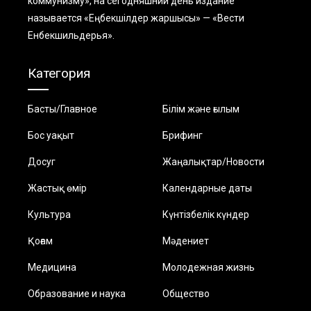
коммунизму», на сегодняшний день издание
называется «Еңбекшiлдер жаршысы» — «Вести
Енбекшильдерья».
Категория
Басты/Главное
Білім және ғылым
Бос уақыт
Брифинг
Досуг
Жаңалықтар/Новости
Жастық өмір
Календарные даты
Культура
Күнтізбелік күндер
Қоғам
Мәдениет
Медицина
Молодежная жизнь
Образование и наука
Общество