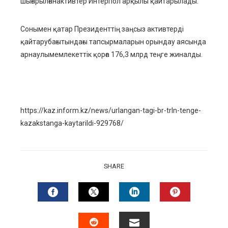
шығарылғанактивтер Интерпол арқылы қайтарылады.
Сонымен қатар Президенттің заңсыз активтерді
қайтарубағытындағы тапсырмаларын орындау аясында
арнаулымемлекеттік қорға 176,3 млрд теңге жиналды.
https://kaz.inform.kz/news/urlangan-tagi-br-trln-tenge-
kazakstanga-kaytarildi-929768/
SHARE
FACEBOOK
TWITTER
LINKEDIN
PINTERES