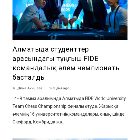
Алматыда студенттер
арасындағы тұңғыш FIDE
командалық әлем чемпионаты
басталды
Дина Акишева
3 дня ago
4–9 тамыз аралығында Алматыда FIDE World University
Team Chess Championship финалы өтуде. Жарысқа
әлемнің 16 университетінің командалары, оның ішінде
Оксфорд, Кембридж жә...