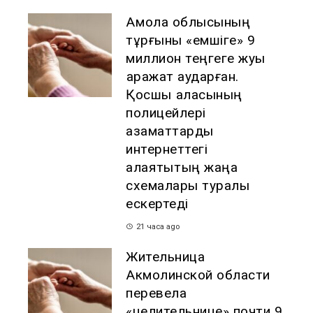
Ақмола облысының
тұрғыны «емшіге» 9
миллион теңгеге жуық
қаражат аударған.
Қосшы қаласының
полицейлері
азаматтарды
интернеттегі
алаяқтықтың жаңа
схемалары туралы
ескертеді
21 часа ago
Жительница
Акмолинской области
перевела
«целительнице» почти 9