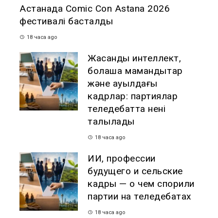
Астанада Comic Con Astana 2026
фестивалі басталды
18 часа ago
Жасанды интеллект,
болашақ мамандықтар
және ауылдағы
кадрлар: партиялар
теледебатта нені
талқылады
18 часа ago
ИИ, профессии
будущего и сельские
кадры — о чем спорили
партии на теледебатах
18 часа ago