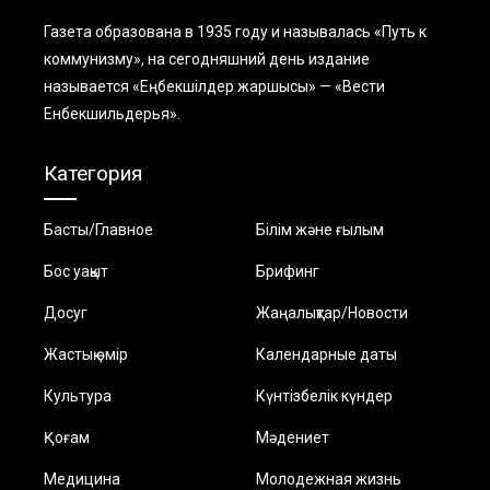
Газета образована в 1935 году и называлась «Путь к
коммунизму», на сегодняшний день издание
называется «Еңбекшiлдер жаршысы» — «Вести
Енбекшильдерья».
Категория
Басты/Главное
Білім және ғылым
Бос уақыт
Брифинг
Досуг
Жаңалықтар/Новости
Жастық өмір
Календарные даты
Культура
Күнтізбелік күндер
Қоғам
Мәдениет
Медицина
Молодежная жизнь