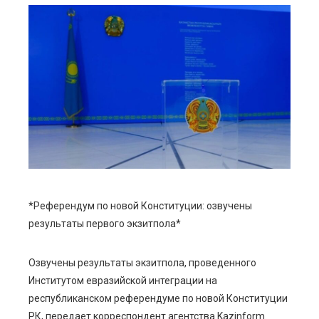
ebook
ter
edIn
erest
mbleupon
*Референдум по новой Конституции: озвучены
результаты первого экзитпола*
l
Озвучены результаты экзитпола, проведенного
Институтом евразийской интеграции на
республиканском референдуме по новой Конституции
РК, передает корреспондент агентства Kazinform.