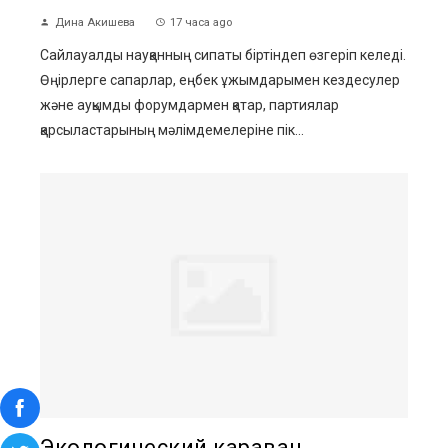
Дина Акишева
17 часа ago
Сайлауалды науқанның сипаты біртіндеп өзгеріп келеді.
Өңірлерге сапарлар, еңбек ұжымдарымен кездесулер
және ауқымды форумдармен қатар, партиялар
қарсыластарының мәлімдемелеріне пік...
Экологический караван,