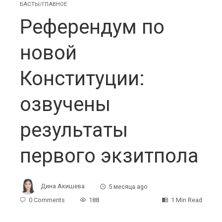
БАСТЫ/ГЛАВНОЕ
Референдум по
новой
Конституции:
озвучены
результаты
первого экзитпола
Дина Акишева
5 месяца ago
0 Comments
188
1 Min Read