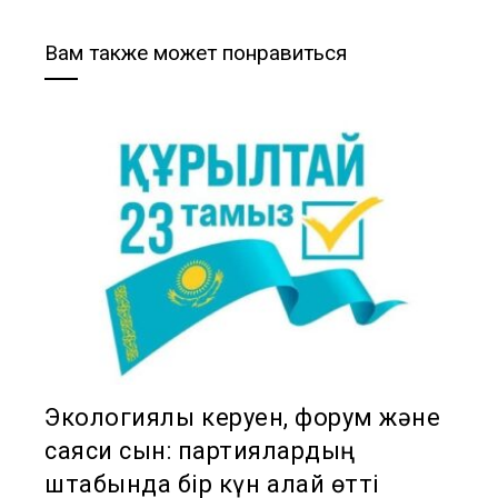
Вам также может понравиться
Экологиялық керуен, форум және
саяси сын: партиялардың
штабында бір күн қалай өтті