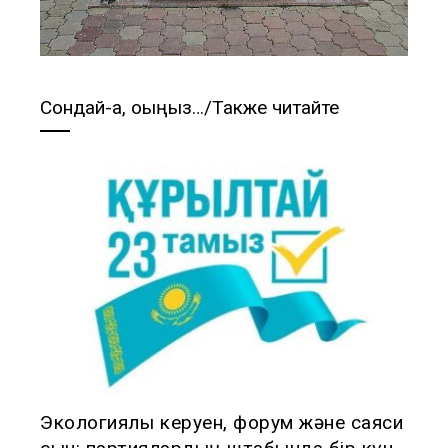
Сондай-ақ, оқыңыз…/Также читайте
Экологиялық керуен, форум және саяси