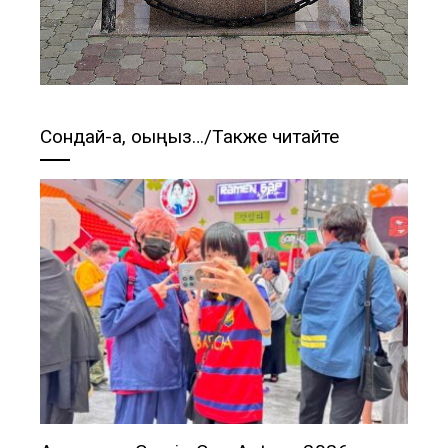
Сондай-ақ, оқыңыз…/Также читайте