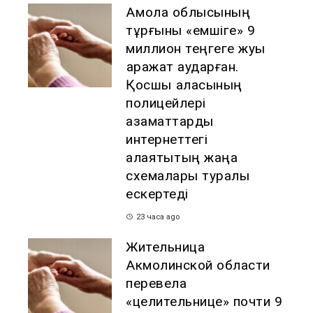
Ақмола облысының
тұрғыны «емшіге» 9
миллион теңгеге жуық
қаражат аударған.
Қосшы қаласының
полицейлері
азаматтарды
интернеттегі
алаяқтықтың жаңа
схемалары туралы
ескертеді
23 часа ago
Жительница
Акмолинской области
перевела
«целительнице» почти 9