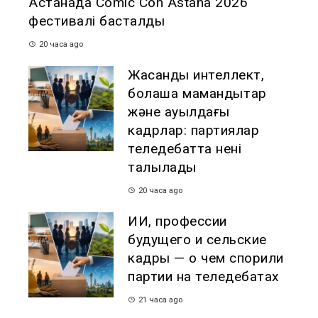
Астанада Comic Con Astana 2026
фестивалі басталды
20 часа ago
Жасанды интеллект,
болашақ мамандықтар
және ауылдағы
кадрлар: партиялар
теледебатта нені
талқылады
20 часа ago
ИИ, профессии
будущего и сельские
кадры — о чем спорили
партии на теледебатах
21 часа ago