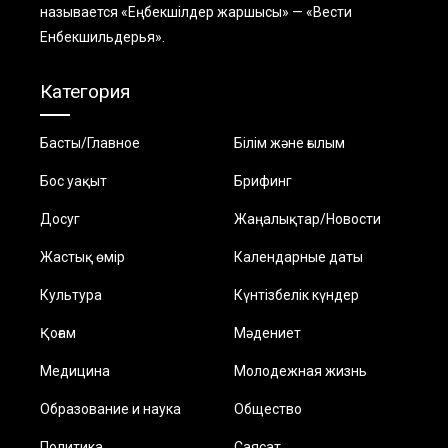
называется «Еңбекшiлдер жаршысы» — «Вести
Енбекшильдерья».
Категория
Басты/Главное
Білім және ғылым
Бос уақыт
Брифинг
Досуг
Жаңалықтар/Новости
Жастық өмір
Календарные даты
Культура
Күнтізбелік күндер
Қоғам
Мәдениет
Медицина
Молодежная жизнь
Образование и наука
Общество
Политика
Саясат