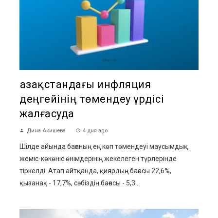
Қазақстандағы инфляция
деңгейінің төмендеу үрдісі
жалғасуда
Дина Акишева
4 дня ago
Шілде айында бағаның ең көп төмендеуі маусымдық
жеміс-көкөніс өнімдерінің жекелеген түрлерінде
тіркелді. Атап айтқанда, қиярдың бағасы 22,6%,
қызанақ - 17,7%, сәбіздің бағасы - 5,3...