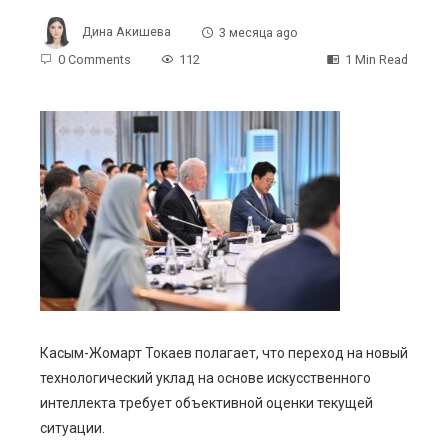
Дина Акишева
3 месяца ago
0 Comments
112
1 Min Read
ebook
ter
edIn
erest
Касым-Жомарт Токаев полагает, что переход на новый
mbleupon
технологический уклад на основе искусственного
интеллекта требует объективной оценки текущей
l
ситуации.