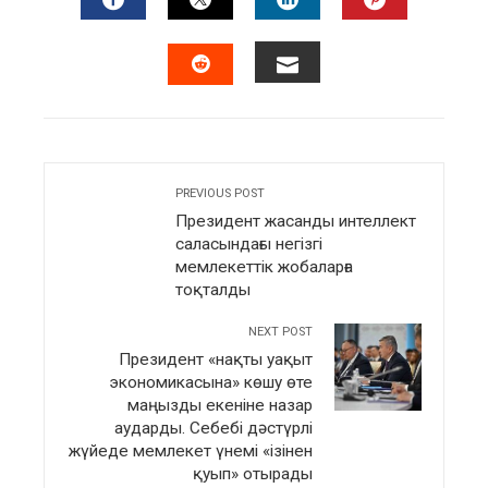
FACEBOOK
TWITTER
LINKEDIN
PINTERES
EMAIL
STUMBLEUPON
PREVIOUS POST
Президент жасанды интеллект
саласындағы негізгі
мемлекеттік жобаларға
тоқталды
NEXT POST
Президент «нақты уақыт
экономикасына» көшу өте
маңызды екеніне назар
аударды. Себебі дәстүрлі
жүйеде мемлекет үнемі «ізінен
қуып» отырады