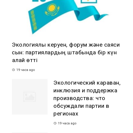
Экологиялық керуен, форум және саяси
сын: партиялардың штабында бір күн
қалай өтті
19 часа ago
Экологический караван,
инклюзия и поддержка
производства: что
обсуждали партии в
регионах
19 часа ago