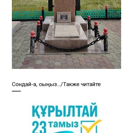
Сондай-ақ, оқыңыз…/Также читайте