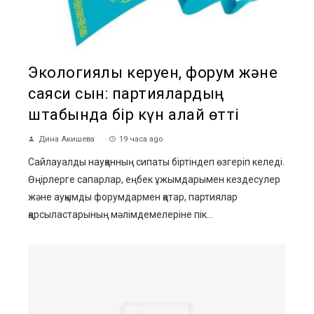
Экологиялық керуен, форум және
саяси сын: партиялардың
штабында бір күн қалай өтті
Дина Акишева
19 часа ago
Сайлауалды науқанның сипаты біртіндеп өзгеріп келеді.
Өңірлерге сапарлар, еңбек ұжымдарымен кездесулер
және ауқымды форумдармен қатар, партиялар
қарсыластарының мәлімдемелеріне пік...