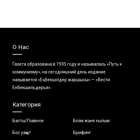
О Нас
Газета образована в 1935 году и называлась «Путь к
коммунизму», на сегодняшний день издание
называется «Еңбекшiлдер жаршысы» — «Вести
Енбекшильдерья».
Категория
Басты/Главное
Білім және ғылым
Бос уақыт
Брифинг