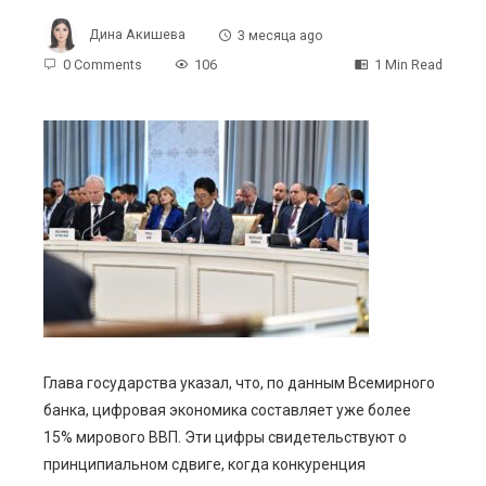
Дина Акишева
3 месяца ago
0 Comments
106
1 Min Read
ebook
ter
edIn
erest
Глава государства указал, что, по данным Всемирного
mbleupon
банка, цифровая экономика составляет уже более
15% мирового ВВП. Эти цифры свидетельствуют о
l
принципиальном сдвиге, когда конкуренция