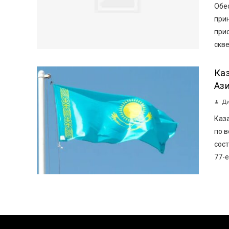
Обе
прин
при
скве
Ка
Аз
Ди
Каз
по в
сост
77-е.