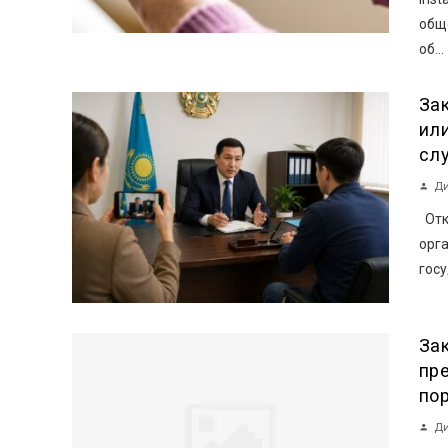
общ
об...
За
ил
сл
Ди
Отк
орг
госу
За
пр
по
Ди