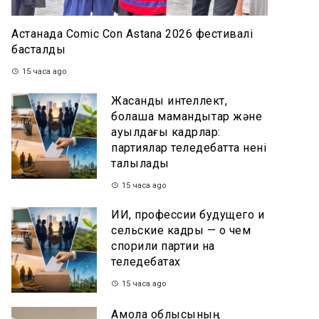
Астанада Comic Con Astana 2026 фестивалі
басталды
15 часа ago
Жасанды интеллект,
болашақ мамандықтар және
ауылдағы кадрлар:
партиялар теледебатта нені
талқылады
15 часа ago
ИИ, профессии будущего и
сельские кадры — о чем
спорили партии на
теледебатах
15 часа ago
Ақмола облысының