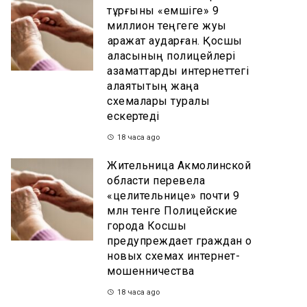
тұрғыны «емшіге» 9
миллион теңгеге жуық
қаражат аударған. Қосшы
қаласының полицейлері
азаматтарды интернеттегі
алаяқтықтың жаңа
схемалары туралы
ескертеді
18 часа ago
Жительница Акмолинской
области перевела
«целительнице» почти 9
млн тенге Полицейские
города Косшы
предупреждает граждан о
новых схемах интернет-
мошенничества
18 часа ago