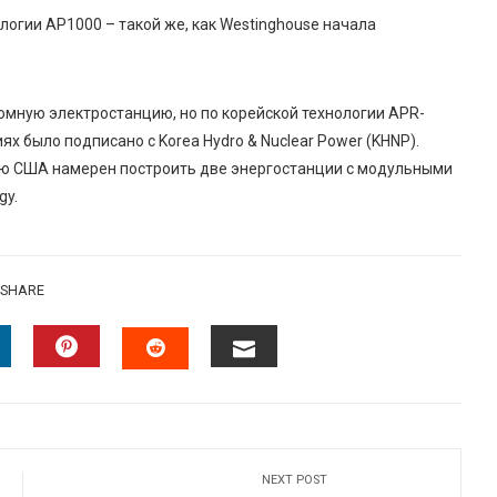
огии AP1000 – такой же, как Westinghouse начала
мную электростанцию, но по корейской технологии APR-
ях было подписано с Korea Hydro & Nuclear Power (KHNP).
щью США намерен построить две энергостанции с модульными
gy.
SHARE
INKEDIN
PINTEREST
EMAIL
STUMBLEUPON
NEXT POST