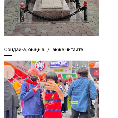
Сондай-ақ, оқыңыз…/Также читайте