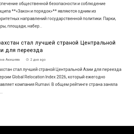
спечение общественной безопасности и соблюдение
ципа **«Закон и порядок»** являются одним из
оритетных направлений государственной политики. Парки,
ры, площади, набер...
захстан стал лучшей страной Центральной
ии для переезда
на Акишева
2 дня ago
ахстан стал лучшей страной Центральной Азии для переезда
ерсии Global Relocation Index 2026, который ежегодно
авляет компания Rumavi. В общем рейтинге страна заняла
..