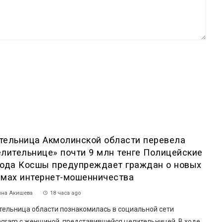
тельница Акмолинской области перевела
елительнице» почти 9 млн тенге Полицейские
рода Косшы предупреждает граждан о новых
емах интернет-мошенничества
на Акишева
18 часа ago
ельница области познакомилась в социальной сети
tagram с женщиной, представившейся целительницей. В ходе