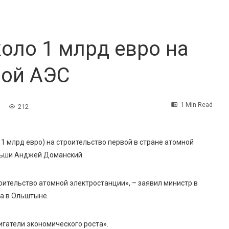
оло 1 млрд евро на
вой АЭС
1 Min Read
212
1 млрд евро) на строительство первой в стране атомной
льши Анджей Доманский.
оительство атомной электростанции», – заявил министр в
ka в Ольштыне.
игатели экономического роста».