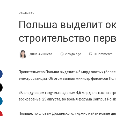
ОБЩЕСТВО
Польша выделит ок
строительство пер
Дина Акишева
2 года ago
0 Comments
Правительство Польши выделит 4,6 млрд злотых (более 
электростанции. Об этом заявил министр финансов По
Facebook
«В следующем году мы выделим 4,6 млрд злотых на стр
witter
воскресенье, 25 августа, во время форума Campus Pols
inkedIn
Польше, по словам Доманского, «нужно найти новые дв