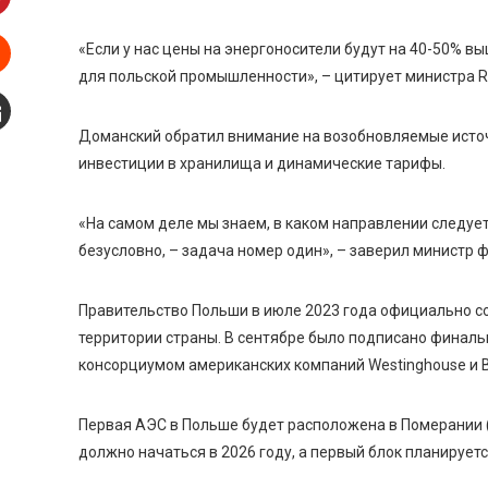
interest
«Если у нас цены на энергоносители будут на 40-50% вы
для польской промышленности», – цитирует министра 
Stumbleupon
Доманский обратил внимание на возобновляемые источн
mail
инвестиции в хранилища и динамические тарифы.
«На самом деле мы знаем, в каком направлении следует
безусловно, – задача номер один», – заверил министр 
Правительство Польши в июле 2023 года официально с
территории страны. В сентябре было подписано финальн
консорциумом американских компаний Westinghouse и B
Первая АЭС в Польше будет расположена в Померании (
должно начаться в 2026 году, а первый блок планируетс