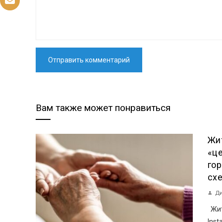
Вам также может понравиться
Жи
«ц
го
сх
Ди
Жит
Ins