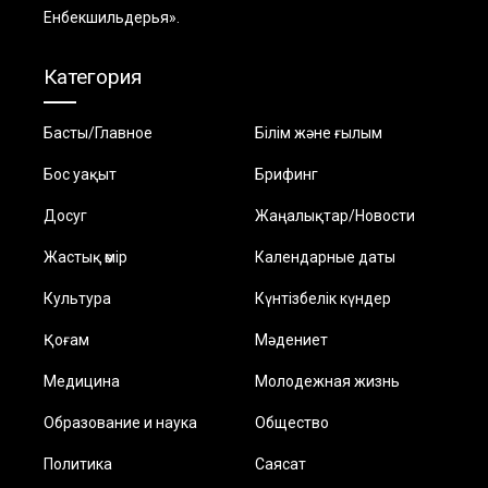
Енбекшильдерья».
Категория
Басты/Главное
Білім және ғылым
Бос уақыт
Брифинг
Досуг
Жаңалықтар/Новости
Жастық өмір
Календарные даты
Культура
Күнтізбелік күндер
Қоғам
Мәдениет
Медицина
Молодежная жизнь
Образование и наука
Общество
Политика
Саясат