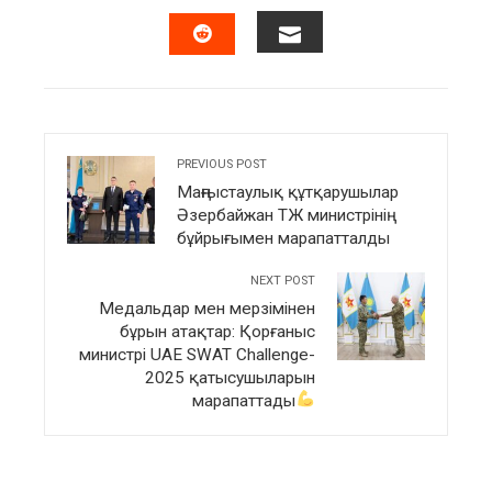
FACEBOOK
TWITTER
LINKEDIN
PINTERES
EMAIL
STUMBLEUPON
PREVIOUS POST
Маңғыстаулық құтқарушылар
Әзербайжан ТЖ министрінің
бұйрығымен марапатталды
NEXT POST
Медальдар мен мерзімінен
бұрын атақтар: Қорғаныс
министрі UAE SWAT Challenge-
2025 қатысушыларын
марапаттады