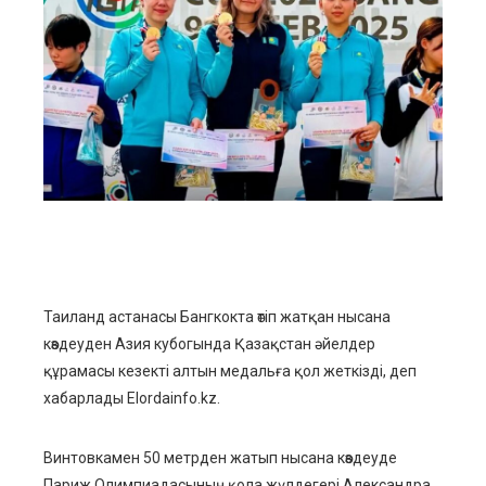
ebook
ter
edIn
erest
mbleupon
l
Таиланд астанасы Бангкокта өтіп жатқан нысана
көздеуден Азия кубогында Қазақстан әйелдер
құрамасы кезекті алтын медальға қол жеткізді, деп
хабарлады Elordainfo.kz.
Винтовкамен 50 метрден жатып нысана көздеуде
Париж Олимпиадасының қола жүлдегері Александра