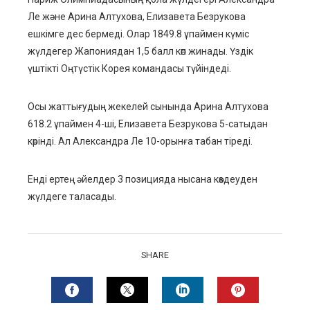
Ле және Арина Алтухова, Елизавета Безрукова
ешкімге дес бермеді. Олар 1849.8 ұпаймен күміс
жүлдегер Жапониядан 1,5 балл көп жинады. Үздік
үштікті Оңтүстік Корея командасы түйіндеді.
Осы жаттығудың жекелей сынында Арина Алтухова
618.2 ұпаймен 4-ші, Елизавета Безрукова 5-сатыдан
көрінді. Ал Александра Ле 10-орынға табан тіреді.
Енді ертең әйелдер 3 позицияда нысана көздеуден
жүлдеге таласады.
SHARE