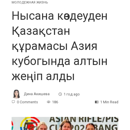
МОЛОДЕЖНАЯ ЖИЗНЬ
Нысана көздеуден
Қазақстан
құрамасы Азия
кубогында алтын
жеңіп алды
Дина Акишева
1 год ago
0 Comments
186
1 Min Read