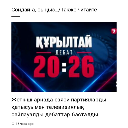
Сондай-ақ, оқыңыз…/Также читайте
Жетінші арнада саяси партиялардың
қатысуымен телевизиялық
сайлауалды дебаттар басталды
13 часа ago