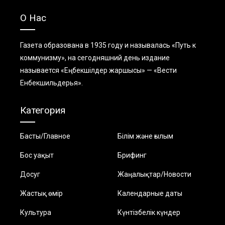
О Нас
Газета образована в 1935 году и называлась «Путь к
коммунизму», на сегодняшний день издание
называется «Еңбекшiлдер жаршысы» — «Вести
Енбекшильдерья».
Категория
Басты/Главное
Білім және ғылым
Бос уақыт
Брифинг
Досуг
Жаңалықтар/Новости
Жастық өмір
Календарные даты
Культура
Күнтізбелік күндер