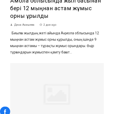
Ақмола облысында жыл басынан
бері 12 мыңнан астам жұмыс
орны құрылды
Дина Акишева
2 дня ago
Биылғы жылдың жеті айында Ақмола облысында 12
мыңнан астам жұмыс орны құрылды, оның ішінде 9
мыңнан астамы – тұрақты жұмыс орындары. Өңір
тұрғындарын жұмыспен қамту бағыт...