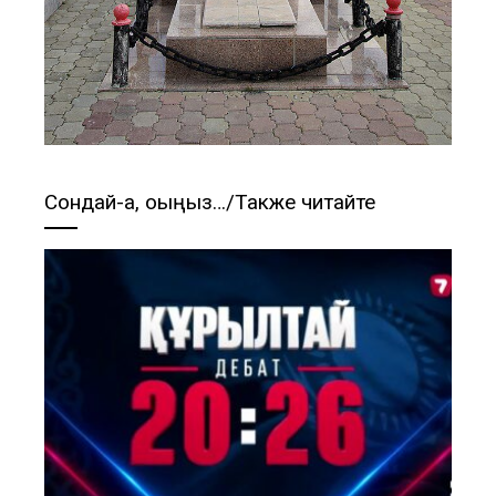
Сондай-ақ, оқыңыз…/Также читайте