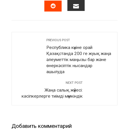
EMAIL
STUMBLEUPON
PREVIOUS POST
Республика күніне орай
Қазақстанда 200 ге жуық жаңа
әлеуметтік маңызы бар және
өнеркәсіптік нысандар
ашылуда
NEXT POST
Жаңа салық жүйесі:
кәсіпкерлерге тиімді мүмкіндік
Добавить комментарий