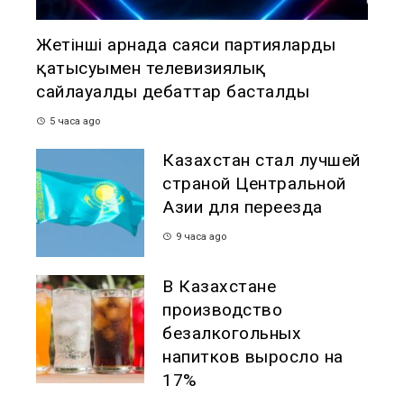
Жетінші арнада саяси партиялардың
қатысуымен телевизиялық
сайлауалды дебаттар басталды
5 часа ago
Казахстан стал лучшей
страной Центральной
Азии для переезда
9 часа ago
В Казахстане
производство
безалкогольных
напитков выросло на
17%