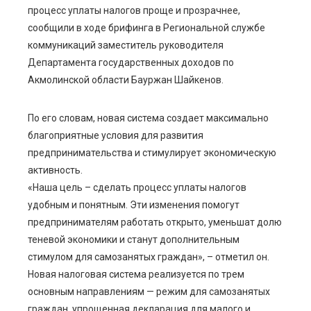
ter
процесс уплаты налогов проще и прозрачнее,
сообщили в ходе брифинга в Региональной службе
edIn
коммуникаций заместитель руководителя
Департамента государственных доходов по
erest
Акмолинской области Бауржан Шайкенов.
mbleupon
По его словам, новая система создает максимально
благоприятные условия для развития
l
предпринимательства и стимулирует экономическую
активность.
«Наша цель – сделать процесс уплаты налогов
удобным и понятным. Эти изменения помогут
предпринимателям работать открыто, уменьшат долю
теневой экономики и станут дополнительным
стимулом для самозанятых граждан», – отметил он.
Новая налоговая система реализуется по трем
основным направлениям — режим для самозанятых
граждан, упрощенная декларация для малого и