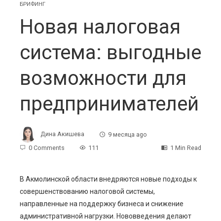
БРИФИНГ
Новая налоговая
система: выгодные
возможности для
предпринимателей
Дина Акишева
9 месяца ago
0 Comments
111
1 Min Read
В Акмолинской области внедряются новые подходы к
совершенствованию налоговой системы,
ebook
направленные на поддержку бизнеса и снижение
административной нагрузки. Нововведения делают