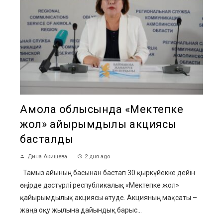
Ақмола облысында «Мектепке
жол» қайырымдылық акциясы
басталды
Дина Акишева
2 дня ago
Тамыз айының басынан бастап 30 қыркүйекке дейін
өңірде дәстүрлі республикалық «Мектепке жол»
қайырымдылық акциясы өтуде. Акцияның мақсаты –
жаңа оқу жылына дайындық барыс...