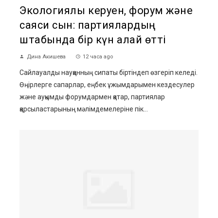
Экологиялық керуен, форум және
саяси сын: партиялардың
штабында бір күн қалай өтті
Дина Акишева
12 часа ago
Сайлауалды науқанның сипаты біртіндеп өзгеріп келеді.
Өңірлерге сапарлар, еңбек ұжымдарымен кездесулер
және ауқымды форумдармен қатар, партиялар
қарсыластарының мәлімдемелеріне пік...