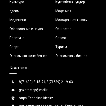
Культура
Күнтізбелік күндер
Қоғам
Мәдениет
Медицина
Молодежная жизнь
Образование и наука
Общество
Политика
Саясат
Спорт
Туризм
Экономика және бизнес
Экономика и бизнес
Контакты
8(71639) 2-15-71, 8(71639) 2-19-63
gazetastep@mail.ru
https://enbekshilder.kz
Акмолинская область, район Биржан сал,