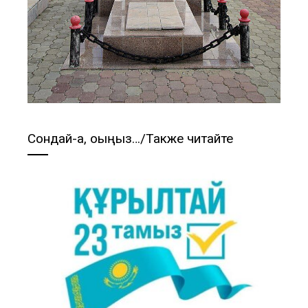
Сондай-ақ, оқыңыз…/Также читайте