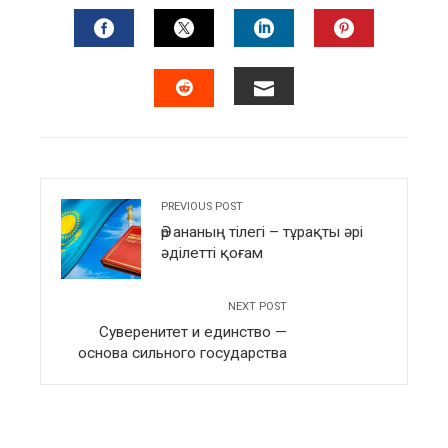
FACEBOOK
TWITTER
LINKEDIN
PINTERES
EMAIL
STUMBLEUPON
PREVIOUS POST
Әр ананың тілегі – тұрақты әрі
әділетті қоғам
NEXT POST
Суверенитет и единство —
основа сильного государства