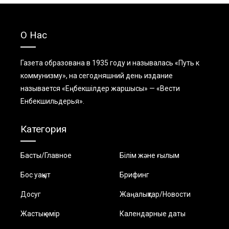
О Нас
Газета образована в 1935 году и называлась «Путь к
коммунизму», на сегодняшний день издание
называется «Еңбекшiлдер жаршысы» — «Вести
Енбекшильдерья».
Категория
Басты/Главное
Білім және ғылым
Бос уақыт
Брифинг
Досуг
Жаңалықтар/Новости
Жастық өмір
Календарные даты