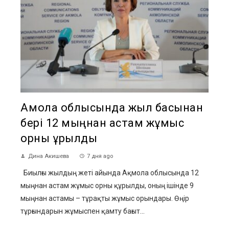
Ақмола облысында жыл басынан
бері 12 мыңнан астам жұмыс
орны құрылды
Дина Акишева
7 дня ago
Биылғы жылдың жеті айында Ақмола облысында 12
мыңнан астам жұмыс орны құрылды, оның ішінде 9
мыңнан астамы – тұрақты жұмыс орындары. Өңір
тұрғындарын жұмыспен қамту бағыт...