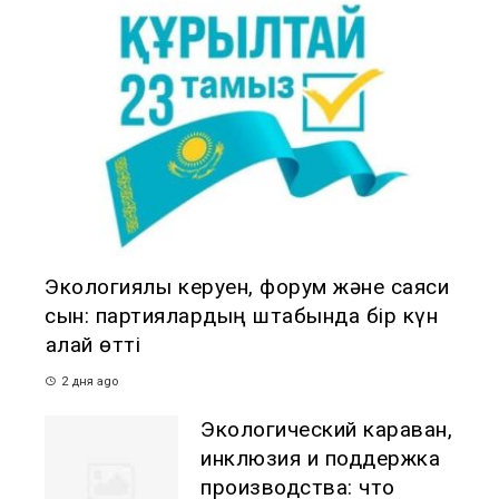
Экологиялық керуен, форум және саяси
сын: партиялардың штабында бір күн
қалай өтті
2 дня ago
Экологический караван,
инклюзия и поддержка
производства: что