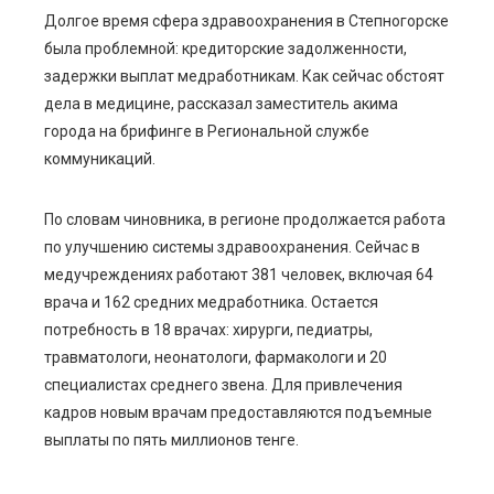
Долгое время сфера здравоохранения в Степногорске
была проблемной: кредиторские задолженности,
ebook
задержки выплат медработникам. Как сейчас обстоят
дела в медицине, рассказал заместитель акима
ter
города на брифинге в Региональной службе
коммуникаций.
edIn
По словам чиновника, в регионе продолжается работа
erest
по улучшению системы здравоохранения. Сейчас в
медучреждениях работают 381 человек, включая 64
mbleupon
врача и 162 средних медработника. Остается
потребность в 18 врачах: хирурги, педиатры,
l
травматологи, неонатологи, фармакологи и 20
специалистах среднего звена. Для привлечения
кадров новым врачам предоставляются подъемные
выплаты по пять миллионов тенге.