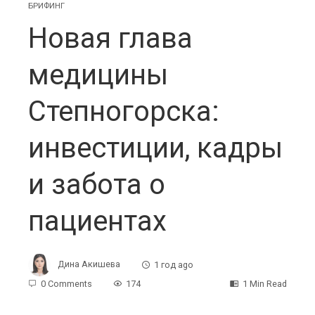
БРИФИНГ
Новая глава
медицины
Степногорска:
инвестиции, кадры
и забота о
пациентах
Дина Акишева
1 год ago
0 Comments
174
1 Min Read