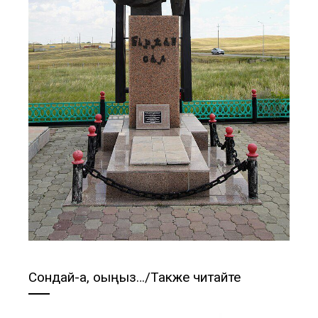
Сондай-ақ, оқыңыз…/Также читайте