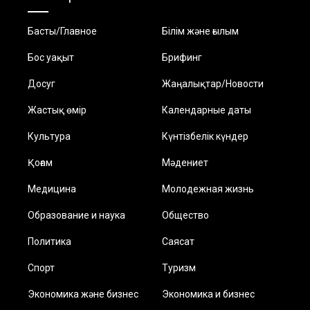
Басты/Главное
Білім және ғылым
Бос уақыт
Брифинг
Досуг
Жаңалықтар/Новости
Жастық өмір
Календарные даты
Культура
Күнтізбелік күндер
Қоғам
Мәдениет
Медицина
Молодежная жизнь
Образование и наука
Общество
Политика
Саясат
Спорт
Туризм
Экономика және бизнес
Экономика и бизнес