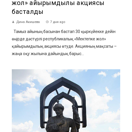
жол» қайырымдылық акциясы
басталды
Дина Акишева
7 дня ago
Тамыз айының басынан бастап 30 қыркүйекке дейін
өңірде дәстүрлі республикалық «Мектепке жол»
қайырымдылық акциясы өтуде. Акцияның мақсаты –
жаңа оқу жылына дайындық барыс...