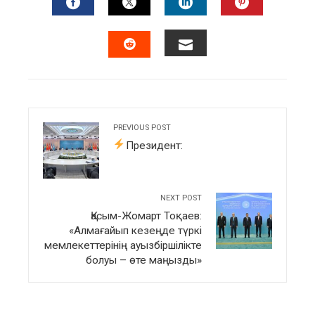
FACEBOOK
TWITTER
LINKEDIN
PINTERES
EMAIL
STUMBLEUPON
PREVIOUS POST
Президент:
NEXT POST
Қасым-Жомарт Тоқаев:
«Алмағайып кезеңде түркі
мемлекеттерінің ауызбіршілікте
болуы – өте маңызды»