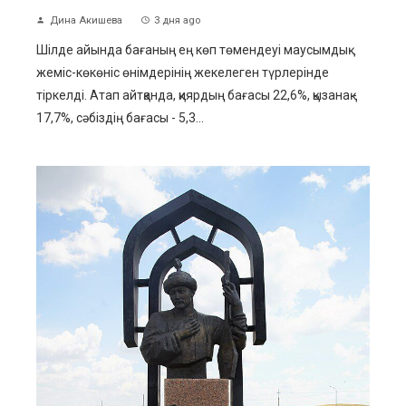
Дина Акишева
3 дня ago
Шілде айында бағаның ең көп төмендеуі маусымдық
жеміс-көкөніс өнімдерінің жекелеген түрлерінде
тіркелді. Атап айтқанда, қиярдың бағасы 22,6%, қызанақ -
17,7%, сәбіздің бағасы - 5,3...