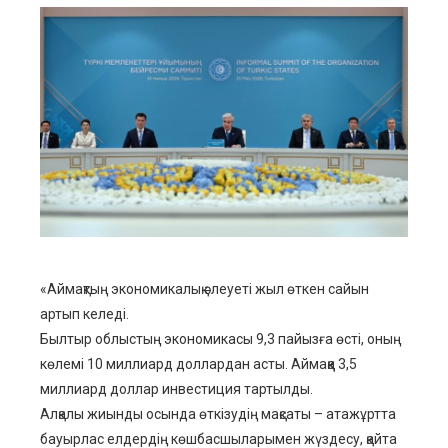
ebook
ter
edIn
erest
mbleupon
«Аймақтың экономикалық әлеуеті жыл өткен сайын
артып келеді.
l
Былтыр облыстың экономикасы 9,3 пайызға өсті, оның
көлемі 10 миллиард доллардан асты. Аймаққа 3,5
миллиард доллар инвестиция тартылды.
Алқалы жиынды осында өткізудің мақсаты – атажұртта
бауырлас елдердің көшбасшыларымен жүздесу, қайта