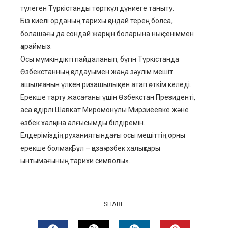
түлеген Түркістанды төрткүл дүниеге таныту.
Біз киелі орданың тарихы қандай терең болса,
болашағы да сондай жарқын боларына нық сеніммен
қараймыз.
Осы мүмкіндікті пайдаланып, бүгін Түркістанда
Өзбекстанның қолдауымен жаңа зәулім мешіт
ашылғанын үлкен ризашылықпен атап өткім келеді.
Ерекше тарту жасағаны үшін Өзбекстан Президенті,
аса қадірлі Шавкат Миромонұлы Мирзиёевке және
өзбек халқына алғысымды білдіремін.
Елдеріміздің руханиятындағы осы мешіттің орны
ерекше болмақ. Бұл – қазақ-өзбек халықтары
ынтымағының тарихи символы».
SHARE