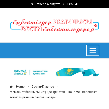
Четверг, 6 августа
14:59:41
Home
Басты/Главное
Мемлекет басшысы: «Бүгінде Түркістан – көне мен келешекті
тоғыстырған шырайлы шаһар»