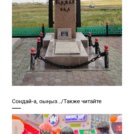
Сондай-ақ, оқыңыз…/Также читайте