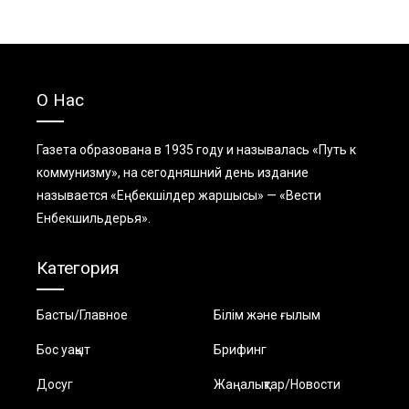
О Нас
Газета образована в 1935 году и называлась «Путь к
коммунизму», на сегодняшний день издание
называется «Еңбекшiлдер жаршысы» — «Вести
Енбекшильдерья».
Категория
Басты/Главное
Білім және ғылым
Бос уақыт
Брифинг
Досуг
Жаңалықтар/Новости