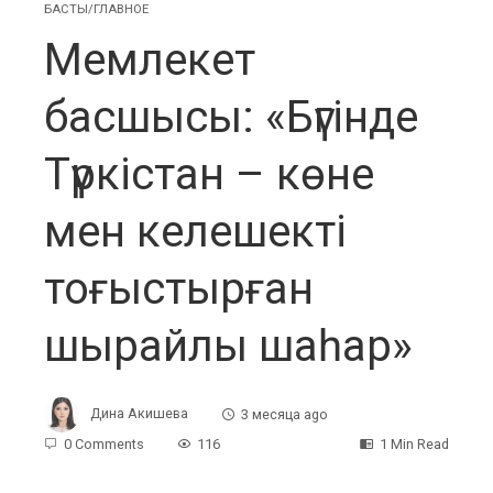
БАСТЫ/ГЛАВНОЕ
Мемлекет
басшысы: «Бүгінде
Түркістан – көне
мен келешекті
тоғыстырған
шырайлы шаһар»
Дина Акишева
3 месяца ago
0 Comments
116
1 Min Read