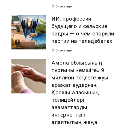
3 часа ago
ИИ, профессии
будущего и сельские
кадры — о чем спорили
партии на теледебатах
3 часа ago
Ақмола облысының
тұрғыны «емшіге» 9
миллион теңгеге жуық
қаражат аударған.
Қосшы қаласының
полицейлері
азаматтарды
интернеттегі
алаяқтықтың жаңа