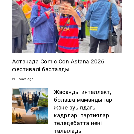
Астанада Comic Con Astana 2026
фестивалі басталды
3 часа ago
Жасанды интеллект,
болашақ мамандықтар
және ауылдағы
кадрлар: партиялар
теледебатта нені
талқылады