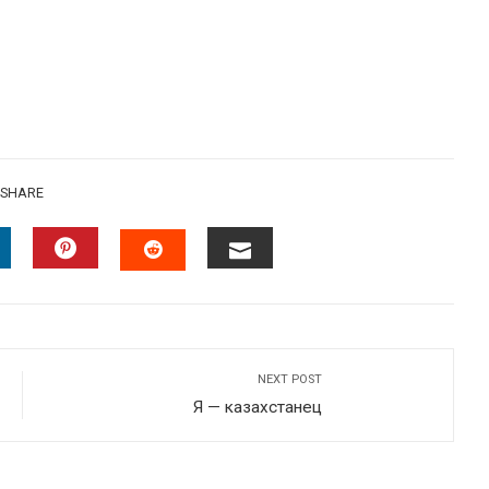
SHARE
INKEDIN
PINTEREST
EMAIL
STUMBLEUPON
NEXT POST
Я — казахстанец