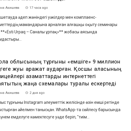
на Акишева
17 часа ago
шетауда әдеп жөніндегі уәкілдер мен комплаенс-
меттердің мамандарына арналған алғашқы оқыту семинары
. **«Esti Urpaq – Саналы ұрпақ»** жобасы аясында
мдастыры...
мола облысының тұрғыны «емшіге» 9 миллион
геге жуық қаражат аударған. Қосшы қаласының
лицейлері азаматтарды интернеттегі
аяқтықтың жаңа схемалары туралы ескертеді
на Акишева
2 дня ago
с тұрғыны Instagram әлеуметтік желісінде өзін емші ретінде
ыстырған әйелмен танысқан. WhatsApp-та сөйлесу барысында
үнем емделуге көмектесуге уәде беріп, "тиім...