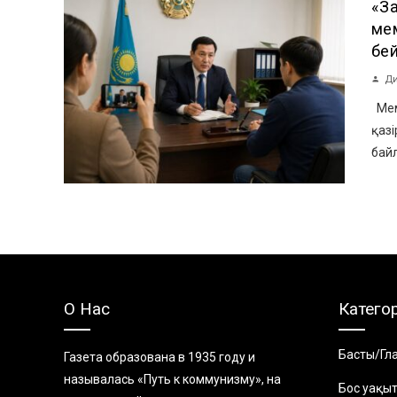
«За
мем
бей
Ди
Мем
қазі
байл
О Нас
Катего
Басты/Гл
Газета образована в 1935 году и
называлась «Путь к коммунизму», на
Бос уақы