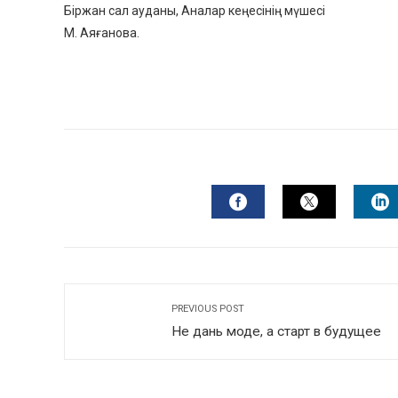
Біржан сал ауданы, Аналар кеңесінің мүшесі
М. Аяғанова.
FACEBOOK
TWITTER
L
PREVIOUS POST
Не дань моде, а старт в будущее