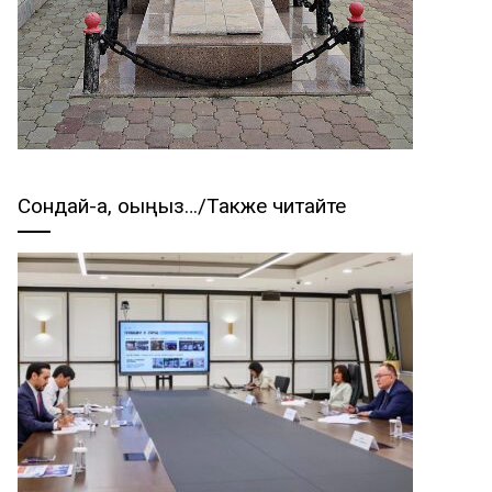
Сондай-ақ, оқыңыз…/Также читайте