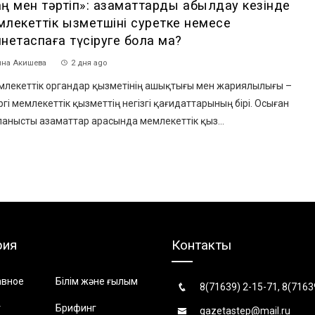
ң мен тәртіп»: азаматтарды қабылдау кезінде
лекеттік қызметшіні суретке немесе
нетаспаға түсіруге бола ма?
на Акишева
2 дня ago
лекеттік органдар қызметінің ашықтығы мен жариялылығы –
ргі мемлекеттік қызметтің негізгі қағидаттарының бірі. Осыған
анысты азаматтар арасында мемлекеттік қыз...
рия
Контакты
авное
Білім және ғылым
8(71639) 2-15-71, 8(7163
т
Брифинг
gazetastep@mail.ru