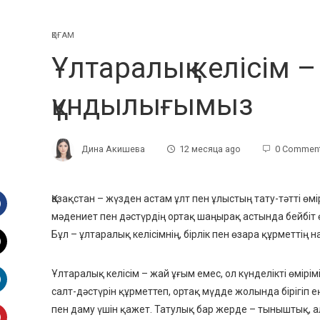
ҚОҒАМ
Ұлтаралық келісім –
құндылығымыз
Дина Акишева
12 месяца ago
0 Commen
Қазақстан – жүзден астам ұлт пен ұлыстың тату-тәтті өм
мәдениет пен дәстүрдің ортақ шаңырақ астында бейбіт өм
Facebook
Бұл – ұлтаралық келісімнің, бірлік пен өзара құрметтің на
witter
Ұлтаралық келісім – жай ұғым емес, ол күнделікті өміріміз
салт-дәстүрін құрметтеп, ортақ мүдде жолында бірігіп е
inkedIn
пен даму үшін қажет. Татулық бар жерде – тыныштық, а