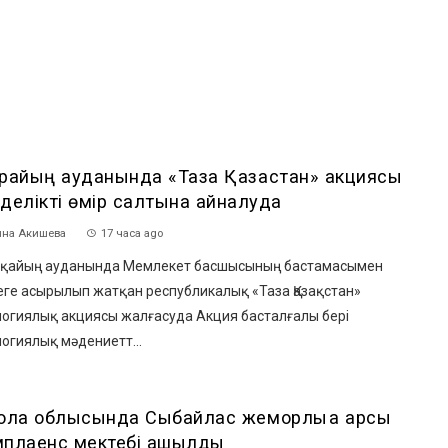
рқайың ауданында «Таза Қазақстан» акциясы
делікті өмір салтына айналуда
на Акишева
17 часа ago
қайың ауданында Мемлекет басшысының бастамасымен
еге асырылып жатқан республикалық «Таза Қазақстан»
логиялық акциясы жалғасуда Акция басталғалы бері
огиялық мәдениетт...
мола облысында Сыбайлас жемқорлыққа қарсы
мплаенс мектебі ашылды