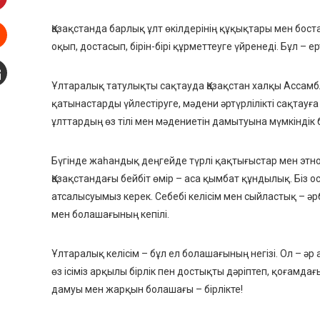
interest
Қазақстанда барлық ұлт өкілдерінің құқықтары мен бост
оқып, достасып, бірін-бірі құрметтеуге үйренеді. Бұл – е
Stumbleupon
Ұлтаралық татулықты сақтауда Қазақстан халқы Ассам
mail
қатынастарды үйлестіруге, мәдени әртүрлілікті сақтауға
ұлттардың өз тілі мен мәдениетін дамытуына мүмкіндік б
Бүгінде жаһандық деңгейде түрлі қақтығыстар мен этн
Қазақстандағы бейбіт өмір – аса қымбат құндылық. Біз
атсалысуымыз керек. Себебі келісім мен сыйластық – әр
мен болашағының кепілі.
Ұлтаралық келісім – бұл ел болашағының негізі. Ол – ә
өз ісіміз арқылы бірлік пен достықты дәріптеп, қоғамда
дамуы мен жарқын болашағы – бірлікте!