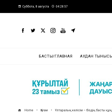
Суббота, 8 августа
04:28:58
БАСТЫ/ГЛАВНАЯ
АУДАН ТЫНЫСЫ
Home
Қоғам
Ұлтаралық келісім – біздің басты қ