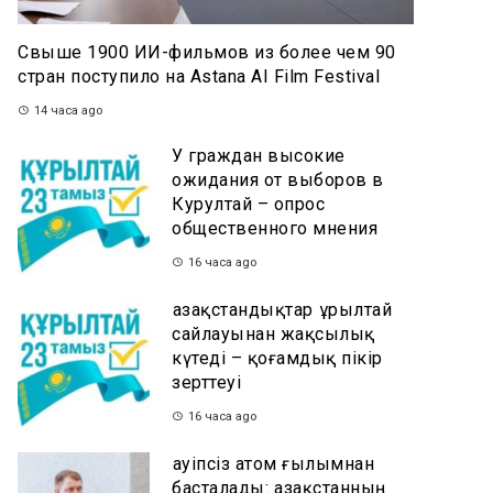
Свыше 1900 ИИ-фильмов из более чем 90
стран поступило на Astana AI Film Festival
14 часа ago
У граждан высокие
ожидания от выборов в
Курултай – опрос
общественного мнения
16 часа ago
Қазақстандықтар Құрылтай
сайлауынан жақсылық
күтеді – қоғамдық пікір
зерттеуі
16 часа ago
Қауіпсіз атом ғылымнан
басталады: Қазақстанның