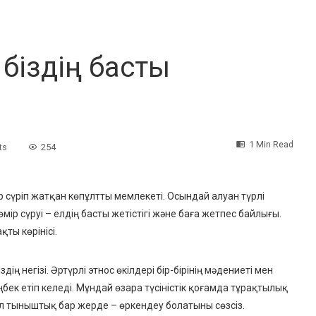
 біздің басты
1 Min Read
ts
254
ір сүріп жатқан көпұлтты мемлекеті. Осындай алуан түрлі
ір сүруі – елдің басты жетістігі және баға жетпес байлығы.
қты көрінісі.
дің негізі. Әртүрлі этнос өкілдері бір-бірінің мәдениеті мен
ңбек етіп келеді. Мұндай өзара түсіністік қоғамда тұрақтылық
л тыныштық бар жерде – өркендеу болатыны сөзсіз.