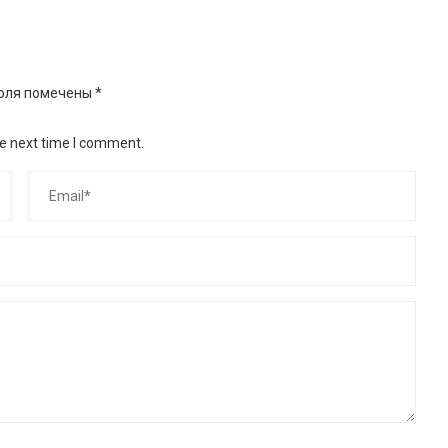
оля помечены
*
he next time I comment.