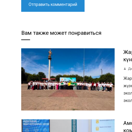
Вам также может понравиться
Жа
күн
Ди
Жар
жүз
эко
экол
Ақ
ко