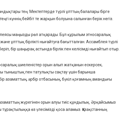
андықтары тең. Мектептерде түрлі ұлттың балалары бірге
ртеңгі күннің бейбіт те жарқын болуына салынған берік негіз.
блеясы маңызды рөл атқарады. Бұл құрылым этносаралық
 және ұлттық бірлікті нығайтуға бағытталған. Ассамблея түрлі
еріп, бір шаңырақ астында бірлік пен келісімді нығайтып отыр.
осаралық шиеленістер орын алып жатқанын ескерсек,
 осы тыныштық пен татулықты сақтау үшін барынша
бір азаматтың, әрбір отбасының, бүкіл қоғамның амандығы
р азаматтың жүрегінен орын алуы тиіс құндылық. Әрқайсымыз
ғы тұрақтылыққа өз үлесімізді қоса аламыз. Қазақстанның