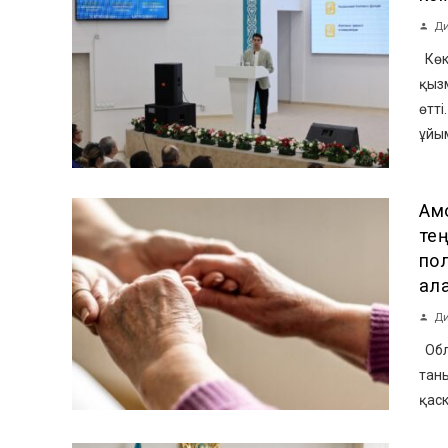
Ди
Көк
қыз
өтті
ұйы
Ақ
тең
по
ал
Ди
Облы
тан
қаск