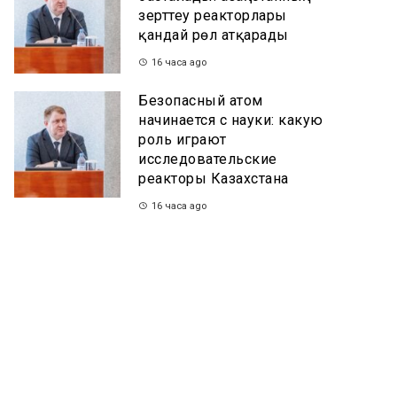
зерттеу реакторлары
қандай рөл атқарады
16 часа ago
Безопасный атом
начинается с науки: какую
роль играют
исследовательские
реакторы Казахстана
16 часа ago