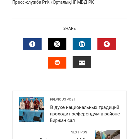
Пресс-служба РгК «Орталық» НГ МВД РК
SHARE
FACEBOOK
TWITTER
LINKEDIN
PINTERES
EMAIL
STUMBLEUPON
PREVIOUS POST
В духе национальных традиций
проходит референдум в районе
Биржан сал
NEXT POST