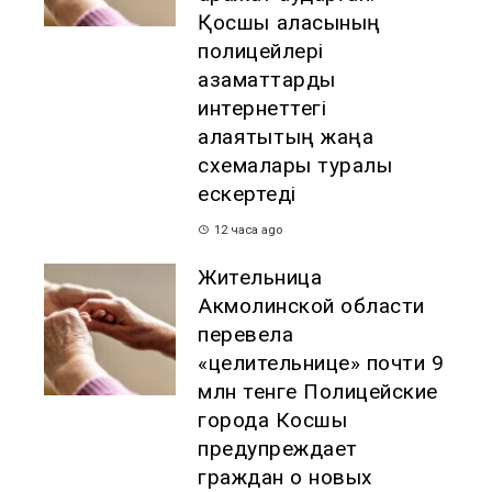
Қосшы қаласының
полицейлері
азаматтарды
интернеттегі
алаяқтықтың жаңа
схемалары туралы
ескертеді
12 часа ago
Жительница
Акмолинской области
перевела
«целительнице» почти 9
млн тенге Полицейские
города Косшы
предупреждает
граждан о новых