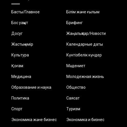
Басты/Главное
Білім және ғылым
Бос уақыт
Брифинг
Досуг
Жаңалықтар/Новости
Жастық өмір
Календарные даты
Культура
Күнтізбелік күндер
Қоғам
Мәдениет
Медицина
Молодежная жизнь
Образование и наука
Общество
Политика
Саясат
Спорт
Туризм
Экономика және бизнес
Экономика и бизнес