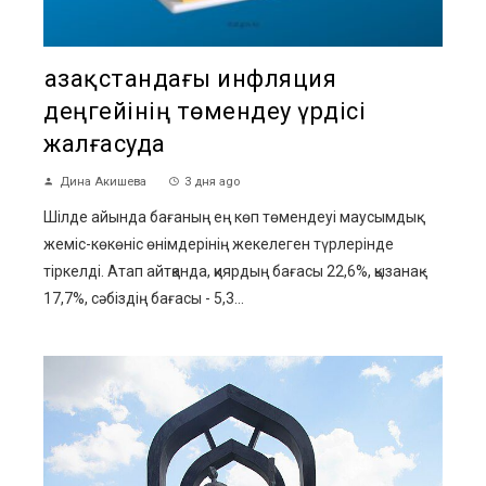
Қазақстандағы инфляция
деңгейінің төмендеу үрдісі
жалғасуда
Дина Акишева
3 дня ago
Шілде айында бағаның ең көп төмендеуі маусымдық
жеміс-көкөніс өнімдерінің жекелеген түрлерінде
тіркелді. Атап айтқанда, қиярдың бағасы 22,6%, қызанақ -
17,7%, сәбіздің бағасы - 5,3...