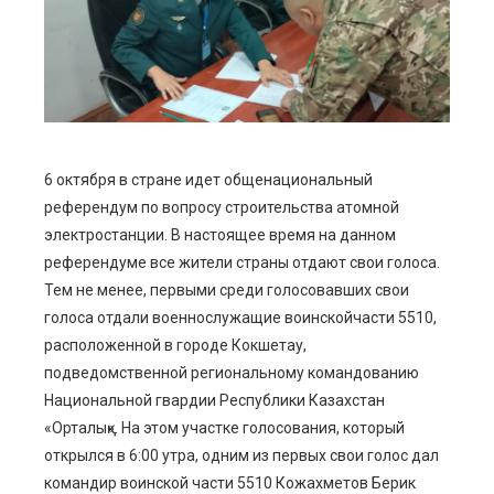
edIn
erest
mbleupon
6 октября в стране идет общенациональный
референдум по вопросу строительства атомной
l
электростанции. В настоящее время на данном
референдуме все жители страны отдают свои голоса.
Тем не менее, первыми среди голосовавших свои
голоса отдали военнослужащие воинскойчасти 5510,
расположенной в городе Кокшетау,
подведомственной региональному командованию
Национальной гвардии Республики Казахстан
«Орталық». На этом участке голосования, который
открылся в 6:00 утра, одним из первых свои голос дал
командир воинской части 5510 Кожахметов Берик