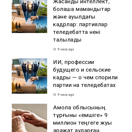
Жасанды интеллект,
болашақ мамандықтар
және ауылдағы
кадрлар: партиялар
теледебатта нені
талқылады
9 часа ago
ИИ, профессии
будущего и сельские
кадры — о чем спорили
партии на теледебатах
9 часа ago
Ақмола облысының
тұрғыны «емшіге» 9
миллион теңгеге жуық
қаражат аударған.