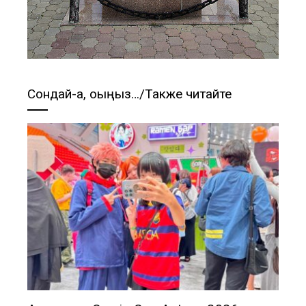
Сондай-ақ, оқыңыз…/Также читайте