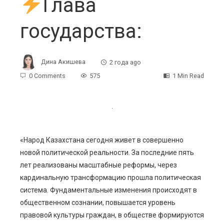
Глава
государства:
Дина Акишева
2 года ago
0 Comments
575
1 Min Read
ebook
«Народ Казахстана сегодня живет в совершенно
новой политической реальности. За последние пять
ter
лет реализованы масштабные реформы, через
кардинальную трансформацию прошла политическая
edIn
система. Фундаментальные изменения происходят в
общественном сознании, повышается уровень
erest
правовой культуры граждан, в обществе формируются