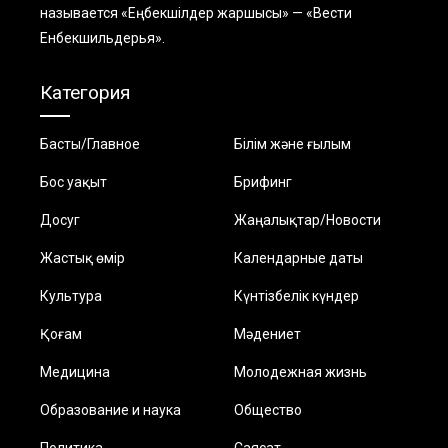
называется «Еңбекшiлдер жаршысы» — «Вести
Енбекшильдерья».
Категория
Басты/Главное
Білім және ғылым
Бос уақыт
Брифинг
Досуг
Жаңалықтар/Новости
Жастық өмір
Календарные даты
Культура
Күнтізбелік күндер
Қоғам
Мәдениет
Медицина
Молодежная жизнь
Образование и наука
Общество
Политика
Саясат