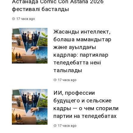
Астанада Comic Con Astana 2026
фестивалі басталды
17 часа ago
Жасанды интеллект,
болашақ мамандықтар
және ауылдағы
кадрлар: партиялар
теледебатта нені
талқылады
17 часа ago
ИИ, профессии
будущего и сельские
кадры — о чем спорили
партии на теледебатах
17 часа ago