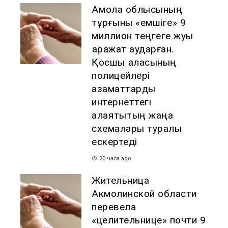
Ақмола облысының
тұрғыны «емшіге» 9
миллион теңгеге жуық
қаражат аударған.
Қосшы қаласының
полицейлері
азаматтарды
интернеттегі
алаяқтықтың жаңа
схемалары туралы
ескертеді
20 часа ago
Жительница
Акмолинской области
перевела
«целительнице» почти 9