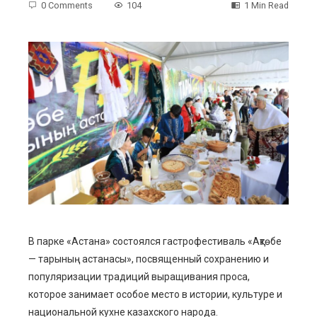
0 Comments
104
1 Min Read
ebook
ter
edIn
erest
mbleupon
В парке «Астана» состоялся гастрофестиваль «Ақтөбе
— тарының астанасы», посвященный сохранению и
l
популяризации традиций выращивания проса,
которое занимает особое место в истории, культуре и
национальной кухне казахского народа.