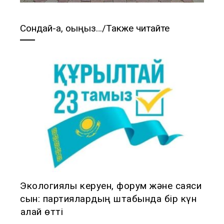
Сондай-ақ, оқыңыз…/Также читайте
Экологиялық керуен, форум және саяси
сын: партиялардың штабында бір күн
қалай өтті