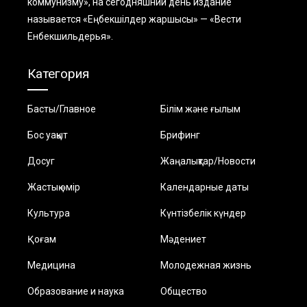
коммунизму», на сегодняшний день издание
называется «Еңбекшiлдер жаршысы» — «Вести
Енбекшильдерья».
Категория
Басты/Главное
Білім және ғылым
Бос уақыт
Брифинг
Досуг
Жаңалықтар/Новости
Жастық өмір
Календарные даты
Культура
Күнтізбелік күндер
Қоғам
Мәдениет
Медицина
Молодежная жизнь
Образование и наука
Общество