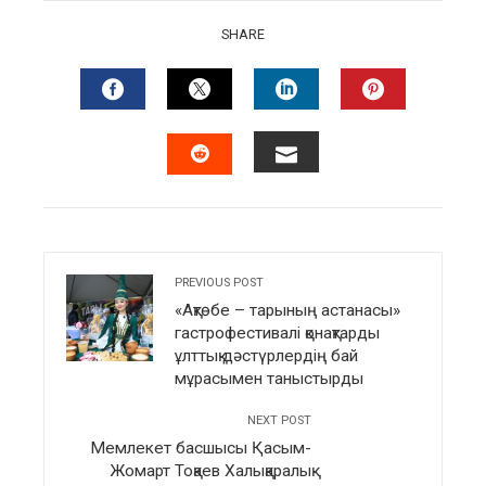
SHARE
FACEBOOK
TWITTER
LINKEDIN
PINTERES
EMAIL
STUMBLEUPON
PREVIOUS POST
«Ақтөбе – тарының астанасы»
гастрофестивалі қонақтарды
ұлттық дәстүрлердің бай
мұрасымен таныстырды
NEXT POST
Мемлекет басшысы Қасым-
Жомарт Тоқаев Халықаралық