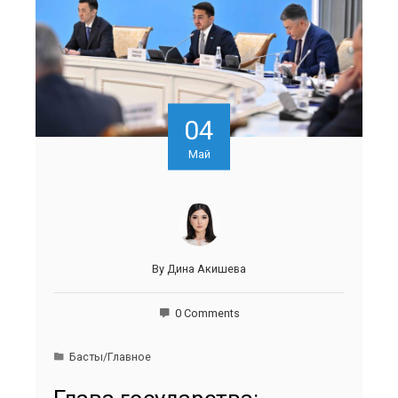
04
Май
By
Дина Акишева
0 Comments
Басты/Главное