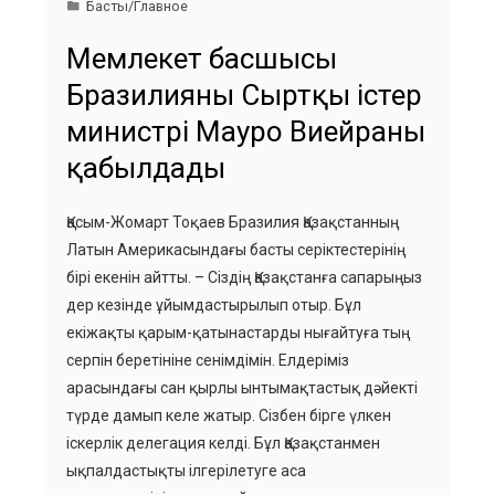
Басты/Главное
Мемлекет басшысы
Бразилияның Сыртқы істер
министрі Мауро Виейраны
қабылдады
Қасым-Жомарт Тоқаев Бразилия Қазақстанның
Латын Америкасындағы басты серіктестерінің
бірі екенін айтты. – Сіздің Қазақстанға сапарыңыз
дер кезінде ұйымдастырылып отыр. Бұл
екіжақты қарым-қатынастарды нығайтуға тың
серпін беретініне сенімдімін. Елдеріміз
арасындағы сан қырлы ынтымақтастық дәйекті
түрде дамып келе жатыр. Сізбен бірге үлкен
іскерлік делегация келді. Бұл Қазақстанмен
ықпалдастықты ілгерілетуге аса