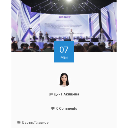
07
Май
By
Дина Акишева
0 Comments
Басты/Главное