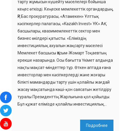
тарту жұмысын күшейту мәселелері бойынша
кеңес өткізді. Кеңеске мемлекеттік органдардың,
ҚР Бас прокуратурасы, «Атамекен» Ұлттық
кәсіпкерлер палатасы, «Kazakh Invest» ҰК» АҚ
басшылары, квазимемлекеттік сектор мен
бизнес өкілдері қатысты. «Еліміздің
инвестициялық ахуалын жақсарту мәселесі
Мемлекет басшысы Қасым-Жомарт Тоқаевтың
ерекше назарында. Осы бағытта Үкімет алдында
нақты мақсат-міндеттер тұр. Өткен аптада ғана
инвесторлар мен кәсіпкерлерді және жоғары
білікті мамандарды тарту үшін қолайлы жағдай
жасау мақсатында көші-қон саясатын жетілдіру
туралы Президенттің Жарлығына қол қойылды.
Бұл құжат елімізде қолайлы инвестициялық…
Подробнее