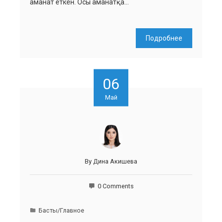
аманат еткен. Осы аманатқа…
Подробнее
06
Май
By
Дина Акишева
0 Comments
Басты/Главное