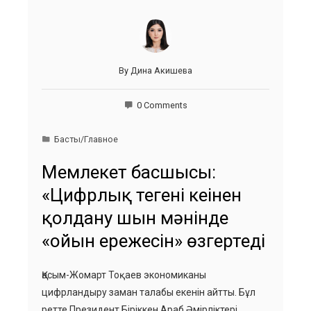
By
Дина Акишева
0 Comments
Басты/Главное
Мемлекет басшысы:
«Цифрлық теңгені кеңінен
қолдану шын мәнінде
«ойын ережесін» өзгертеді
Қасым-Жомарт Тоқаев экономиканы
цифрландыру заман талабы екенін айтты. Бұл
ретте Президент Біріккен Араб Әмірліктері