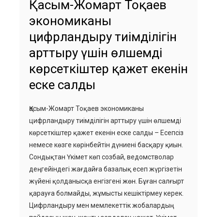
Қасым-Жомарт Тоқаев
экономиканы
цифрландыру тиімділігін
арттыру үшін өлшемді
көрсеткіштер қажет екенін
еске салды
Қасым-Жомарт Тоқаев экономиканы
цифрландыру тиімділігін арттыру үшін өлшемді
көрсеткіштер қажет екенін еске салды – Есепсіз
немесе көзге көрінбейтін дүниені басқару қиын.
Сондықтан Үкімет көп созбай, ведомстволар
деңгейіндегі жағдайға базалық есеп жүргізетін
жүйені қолданысқа енгізгені жөн. Бұған салғырт
қарауға болмайды, жұмысты кешіктірмеу керек.
Цифрландыру мен мемлекеттік жобалардың