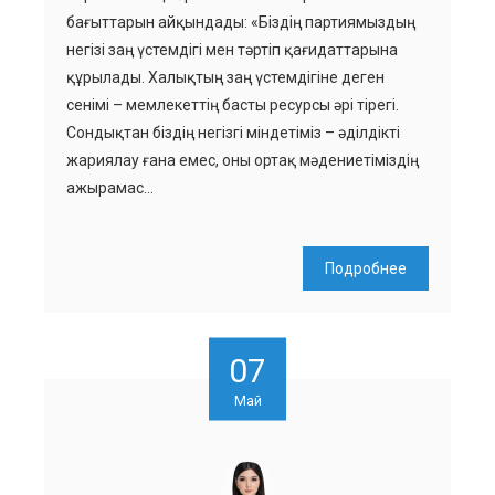
бағыттарын айқындады: «Біздің партиямыздың
негізі заң үстемдігі мен тәртіп қағидаттарына
құрылады. Халықтың заң үстемдігіне деген
сенімі – мемлекеттің басты ресурсы әрі тірегі.
Сондықтан біздің негізгі міндетіміз – әділдікті
жариялау ғана емес, оны ортақ мәдениетіміздің
ажырамас…
Подробнее
07
Май