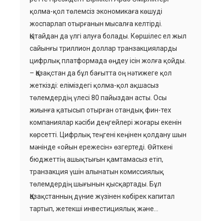
қолма-қол төлемсіз экономикаға көшуді
жоспарлап отырғанын мысалға келтірді.
Қытайдан да үлгі алуға болады. Көршілес ел жыл
сайынғы триллион доллар транзакцияларды
цифрлық платформада өңдеу ісін жолға қойды.
– Қазақстан да бұл бағытта оң нәтижеге қол
жеткізді: еліміздегі қолма-қол ақшасыз
төлемдердің үлесі 80 пайыздан асты. Осы
жиынға қатысып отырған отандық фин-тех
компаниялар кәсіби деңгейлері жоғары екенін
көрсетті. Цифрлық теңгені кеңінен қолдану шын
мәнінде «ойын ережесін» өзгертеді. Өйткені
бюджеттің ашықтығын қамтамасыз етіп,
транзакция үшін алынатын комиссиялық
төлемдердің шығынын қысқартады. Бұл
Қазақстанның дүние жүзінен көбірек капитал
тартып, жетекші инвестициялық және…