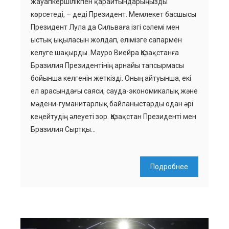
жауапкершілікпен қарайтындарыңызды
көрсетеді, – деді Президент. Мемлекет басшысы
Президент Лула да Сильваға ізгі сәлемі мен
ыстық ықыласын жолдап, елімізге сапармен
келуге шақырды. Мауро Виейра Қазақстанға
Бразилия Президентінің арнайы тапсырмасы
бойынша келгенін жеткізді. Оның айтуынша, екі
ел арасындағы саяси, сауда-экономикалық және
мәдени-гуманитарлық байланыстарды одан әрі
кеңейтудің әлеуеті зор. Қазақстан Президенті мен
Бразилия Сыртқы…
Подробнее