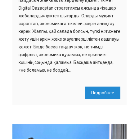
пайдасын жан-жақты зерделеу қажет. Үкімет
Digital Qazaqstan стратегиясы аясында «ізашар
жобаларды» іріктеп шығарды. Оларды мұқият
сараптап, экономикаға тікелей әсерін анықтау
керек. Жалпы, қай салада болсын, түпкі нәтижеге
жету үшін әркім жеке жауапкершіліктен қашпауы
қажет. Бізде басқа таңдау жоқ: не тиімді
цифрлық экономика құрамыз, не өркениет
көшінің соңында қаламыз. Басқаша айтқанда,
«не боламыз, не бордай…
Подробнее