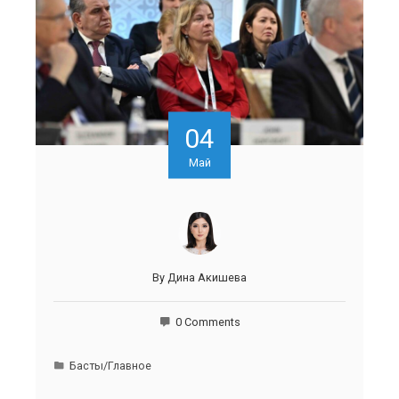
04
Май
By
Дина Акишева
0 Comments
Басты/Главное