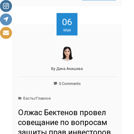
06
Май
By
Дина Акишева
0 Comments
Басты/Главное
Олжас Бектенов провел
совещание по вопросам
защиты прав инвесторов