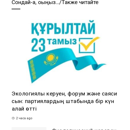
Сондай-ақ, оқыңыз…/Также читайте
Экологиялық керуен, форум және саяси
сын: партиялардың штабында бір күн
қалай өтті
2 часа ago