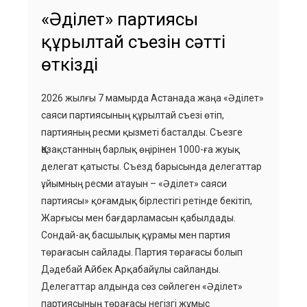
«Әділет» партиясы
құрылтай съезін сәтті
өткізді
2026 жылғы 7 мамырда Астанада жаңа «Әділет»
саяси партиясының құрылтай съезі өтіп,
партияның ресми қызметі басталды. Съезге
Қазақстанның барлық өңірінен 1000-ға жуық
делегат қатысты. Съезд барысында делегаттар
ұйымның ресми атауын – «Әділет» саяси
партиясы» қоғамдық бірлестігі ретінде бекітіп,
Жарғысы мен бағдарламасын қабылдады.
Сондай-ақ басшылық құрамы мен партия
төрағасын сайлады. Партия төрағасы болып
Дәдебай Айбек Арқабайұлы сайланды.
Делегаттар алдында сөз сөйлеген «Әділет»
партиясының төрағасы негізгі жұмыс