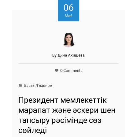
06
Май
By
Дина Акишева
0 Comments
Басты/Главное
Президент мемлекеттік
марапат және әскери шен
тапсыру рәсімінде сөз
сөйледі