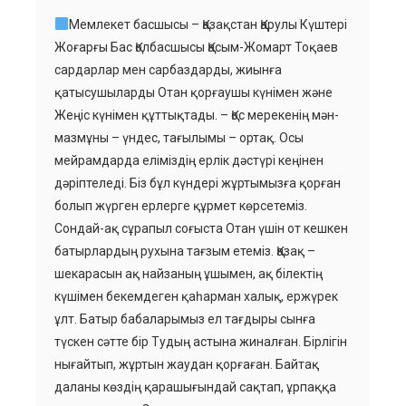
Мемлекет басшысы – Қазақстан Қарулы Күштері
Жоғарғы Бас Қолбасшысы Қасым-Жомарт Тоқаев
сардарлар мен сарбаздарды, жиынға
қатысушыларды Отан қорғаушы күнімен және
Жеңіс күнімен құттықтады. – Қос мерекенің мән-
мазмұны – үндес, тағылымы – ортақ. Осы
мейрамдарда еліміздің ерлік дәстүрі кеңінен
дәріптеледі. Біз бұл күндері жұртымызға қорған
болып жүрген ерлерге құрмет көрсетеміз.
Сондай-ақ сұрапыл соғыста Отан үшін от кешкен
батырлардың рухына тағзым етеміз. Қазақ –
шекарасын ақ найзаның ұшымен, ақ білектің
күшімен бекемдеген қаһарман халық, ержүрек
ұлт. Батыр бабаларымыз ел тағдыры сынға
түскен сәтте бір Тудың астына жиналған. Бірлігін
нығайтып, жұртын жаудан қорғаған. Байтақ
даланы көздің қарашығындай сақтап, ұрпаққа