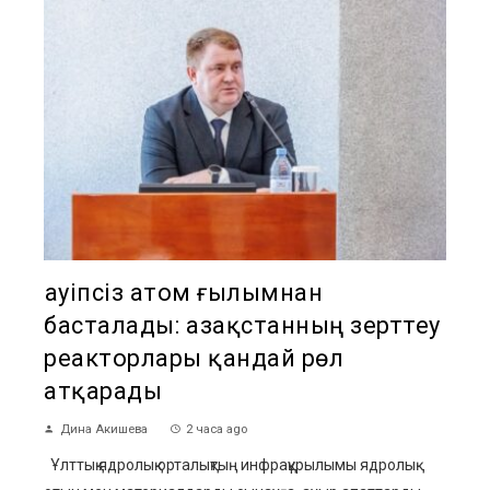
Қауіпсіз атом ғылымнан
басталады: Қазақстанның зерттеу
реакторлары қандай рөл
атқарады
Дина Акишева
2 часа ago
Ұлттық ядролық орталықтың инфрақұрылымы ядролық