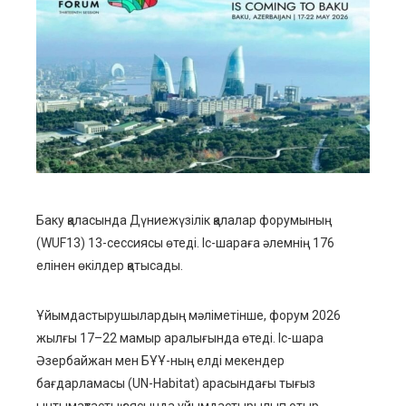
ebook
ter
edIn
erest
mbleupon
Баку қаласында Дүниежүзілік қалалар форумының
(WUF13) 13-сессиясы өтеді. Іс-шараға әлемнің 176
l
елінен өкілдер қатысады.
Ұйымдастырушылардың мәліметінше, форум 2026
жылғы 17–22 мамыр аралығында өтеді. Іс-шара
Әзербайжан мен БҰҰ-ның елді мекендер
бағдарламасы (UN-Habitat) арасындағы тығыз