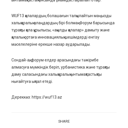
ынтымақтастық аясында ұйымдастырылып отыр.
WUF13 қалалардың болашағын талқылайтын маңызды
халықаралық алаңдардың бірі болмақ. Форум барысында
тұрақты қала құрылысы, «ақылды қалалар» дамыту және
қалалық ортаға инновациялық шешімдерді енгізу
мәселелеріне ерекше назар аударылады.
Сондай-ақ, форум елдер арасындағы тәжірибе
алмасуға мүмкіндік беріп, урбанистика және тұрақты
даму саласындағы халықаралық ынтымақтастықты
нығайтуға ықпал етеді.
Дереккөз: https://wuf13.az
SHARE