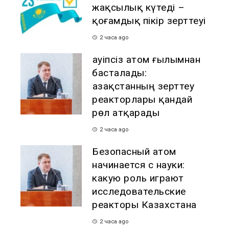
жақсылық күтеді –
қоғамдық пікір зерттеуі
2 часа ago
Қауіпсіз атом ғылымнан
басталады:
Қазақстанның зерттеу
реакторлары қандай
рөл атқарады
2 часа ago
Безопасный атом
начинается с науки:
какую роль играют
исследовательские
реакторы Казахстана
2 часа ago