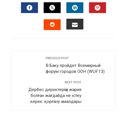
FACEBOOK
TWITTER
LINKEDIN
PINTERES
EMAIL
STUMBLEUPON
PREVIOUS POST
В Баку пройдет Всемирный
форум городов ООН (WUF13)
NEXT POST
Дербес деректеріңіз жария
болған жағдайда не істеу
керек: қорғану амалдары