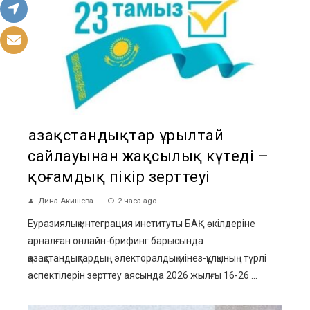
Қазақстандықтар Құрылтай
сайлауынан жақсылық күтеді –
қоғамдық пікір зерттеуі
Дина Акишева
2 часа ago
Еуразиялық интеграция институты БАҚ өкілдеріне
арналған онлайн-брифинг барысында
қазақстандықтардың электоралдық мінез-құлқының түрлі
аспектілерін зерттеу аясында 2026 жылғы 16-26 ...