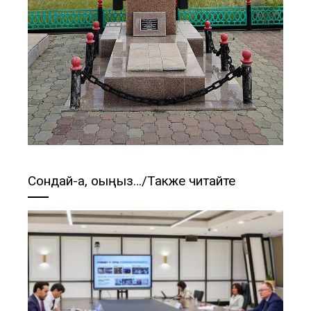
Сондай-ақ, оқыңыз…/Также читайте