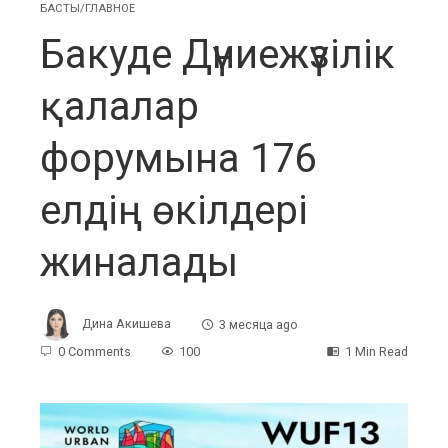
БАСТЫ/ГЛАВНОЕ
Бакуде Дүниежүзілік
қалалар
форумына 176
елдің өкілдері
жиналады
Дина Акишева
3 месяца ago
0 Comments
100
1 Min Read