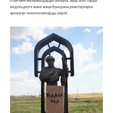
отын мен материалдарды сынауға, ауыр апаттарды
модельдеуге және жаңа буындағы реакторларға
арналған технологияларды әзірле...