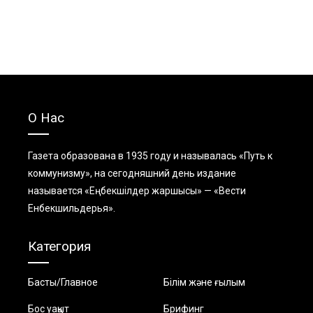
О Нас
Газета образована в 1935 году и называлась «Путь к
коммунизму», на сегодняшний день издание
называется «Еңбекшiлдер жаршысы» — «Вести
Енбекшильдерья».
Категория
Басты/Главное
Білім және ғылым
Бос уақыт
Брифинг