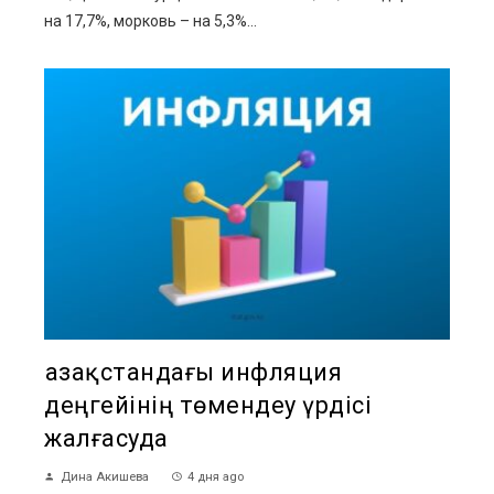
на 17,7%, морковь – на 5,3%...
Қазақстандағы инфляция
деңгейінің төмендеу үрдісі
жалғасуда
Дина Акишева
4 дня ago