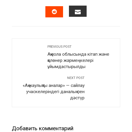
FACEBOOK
TWITTER
LINKEDIN
PINTERES
EMAIL
STUMBLEUPON
PREVIOUS POST
Ақмола облысында кітап және
қолөнер жәрмеңкелері
ұйымдастырылды
NEXT POST
«Ақ жаулықты аналар» — сайлау
учаскелеріндегі даналық пен
дәстүр
Добавить комментарий