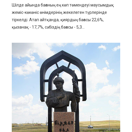
Шілде айында бағаның ең көп төмендеуі маусымдық
жеміс-көкөніс өнімдерінің жекелеген түрлерінде
тіркелді. Атап айтқанда, қиярдың бағасы 22,6%,
қызанақ - 17,7%, сәбіздің бағасы - 5,3...