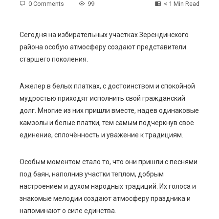
0 Comments
99
< 1 Min Read
Сегодня на избирательных участках Зерендинского
района особую атмосферу создают представители
ebook
старшего поколения.
ter
Ажелер в белых платках, с достоинством и спокойной
мудростью приходят исполнить свой гражданский
edIn
долг. Многие из них пришли вместе, надев одинаковые
камзолы и белые платки, тем самым подчеркнув своё
erest
единение, сплочённость и уважение к традициям.
mbleupon
Особым моментом стало то, что они пришли с песнями
под баян, наполнив участки теплом, добрым
l
настроением и духом народных традиций. Их голоса и
знакомые мелодии создают атмосферу праздника и
напоминают о силе единства.