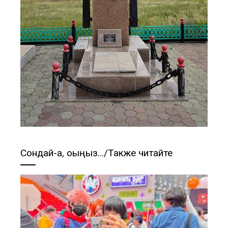
Сондай-ақ, оқыңыз…/Также читайте