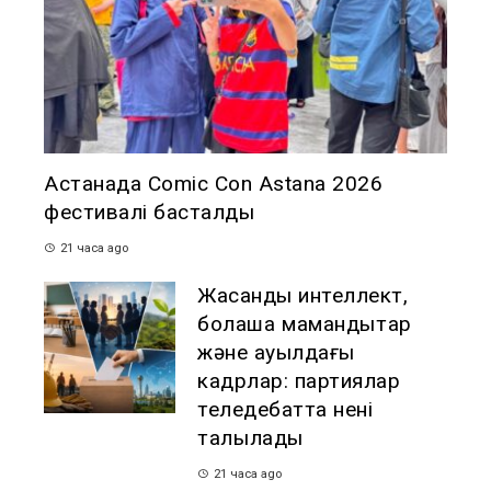
Астанада Comic Con Astana 2026
фестивалі басталды
21 часа ago
Жасанды интеллект,
болашақ мамандықтар
және ауылдағы
кадрлар: партиялар
теледебатта нені
талқылады
21 часа ago