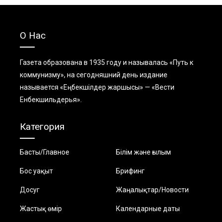
О Нас
Газета образована в 1935 году и называлась «Путь к
коммунизму», на сегодняшний день издание
называется «Еңбекшiлдер жаршысы» — «Вести
Енбекшильдерья».
Категория
Басты/Главное
Білім және ғылым
Бос уақыт
Брифинг
Досуг
Жаңалықтар/Новости
Жастық өмір
Календарные даты