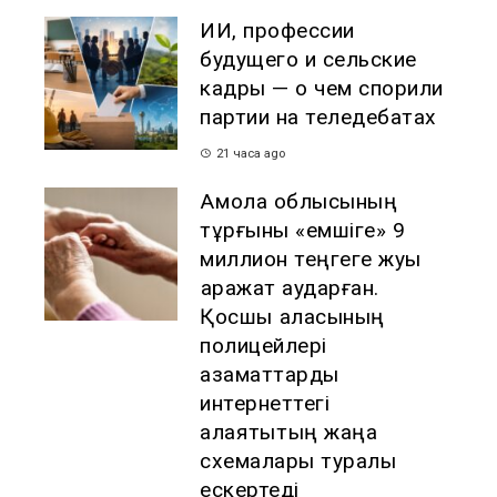
ИИ, профессии
будущего и сельские
кадры — о чем спорили
партии на теледебатах
21 часа ago
Ақмола облысының
тұрғыны «емшіге» 9
миллион теңгеге жуық
қаражат аударған.
Қосшы қаласының
полицейлері
азаматтарды
интернеттегі
алаяқтықтың жаңа
схемалары туралы
ескертеді